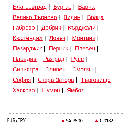
Благоевград
|
Бургас
|
Варна
|
Велико Търново
|
Видин
|
Враца
|
Габрово
|
Добрич
|
Кърджали
|
Кюстендил
|
Ловеч
|
Монтана
|
Пазарджик
|
Перник
|
Плевен
|
Пловдив
|
Разград
|
Русе
|
Силистра
|
Сливен
|
Смолян
|
София
|
Стара Загора
|
Търговище
|
Хасково
|
Шумен
|
Ямбол
EUR/TRY
54.9800
0.0182