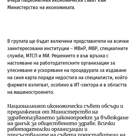
вчера Националния икономически съвет към
Министерство на икономиката.
В групата ще бъдат включени представители на всички
заинтересовани институции – МВнР, МВР, специалните
служби, МТСП и МИ. Решението е във връзка с
настояване на работодателските организации за
улесняване и ускоряване на процедурата за издаване
на синя карта поради недостига на специалисти, който
фирмите изпитват, особено в ИТ-сектора и в областта
на машиностроенето.
Националният икономически съвет обсъди и
предложения от Министерство на
здравеопазването законопроект за въвеждане
на данък за общественото здраве. Всички
работодателски организации и
присъствалите на съвета представители на