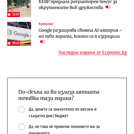
КЕВР предлага регулаторен бонус за
Общините вече зависят от
Жилищата в България поскъпват при
окрупнените ВиК дружества
централната власт за 75% от
намаляващо население и все повече
бюджетите си
сгради
12:01
Компании
To:know
Компании
Google разширява своята AI империя –
Последни дни с обозначаване на цените
А1 отново е лидер при технологичните
но губи хората, които са я изградили
в лева: Какво предстои?
компании и системните интегратори
10:41
Последни новини от Economic.bg
По-скъпа ли ви излиза лятната
почивка тази година?
Да, цените са значително по-високи и
съкратих дни/бюджет
Да, но това не промени плановете ми за
ваканцията