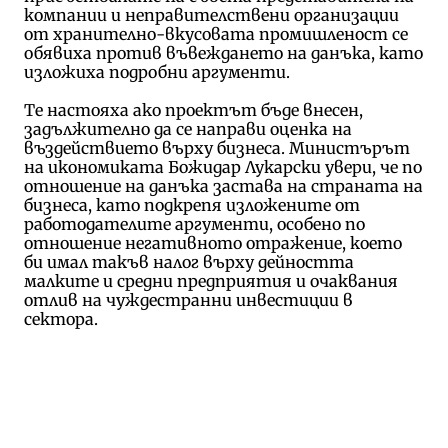
компании и неправителствени организации
от хранително-вкусовата промишленост се
обявиха против въвеждането на данъка, като
изложиха подробни аргументи.
Те настояха ако проектът бъде внесен,
задължително да се направи оценка на
въздействието върху бизнеса. Министърът
на икономиката Божидар Лукарски увери, че по
отношение на данъка застава на страната на
бизнеса, като подкрепя изложените от
работодателите аргументи, особено по
отношение негативното отражение, което
би имал такъв налог върху дейността
малките и средни предприятия и очаквания
отлив на чуждестранни инвестиции в
сектора.