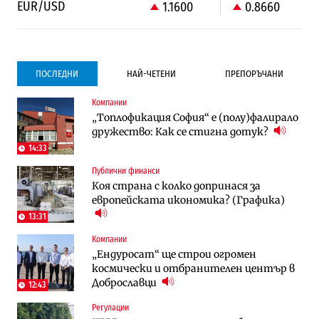
EUR/USD
1.1600
0.8660
ПОСЛЕДНИ
НАЙ-ЧЕТЕНИ
ПРЕПОРЪЧАНИ
Компании
Градоустройство
Компании
„Топлофикация София“ e (полу)фалирало
Столична община избра изпълнител за
Vivacom предлага над 150 устройства с
дружество: Как се стигна дотук?
преместването на трамвайното
90% отстъпка през август
трасе по бул. „Скобелев“
14:33
Публични финанси
Компании
To:know
Коя страна с колко допринася за
Vivacom предлага над 150 устройства с
Последни дни с обозначаване на цените
европейската икономика? (Графика)
90% отстъпка през август
в лева: Какво предстои?
13:31
Компании
Енергетика
To:know
„Ендуросат“ ще строи огромен
АЕЦ „Козлодуй“ ще работи само още
Какво се променя в България от 1
космически и отбранителен център в
няколко седмици, ако сушата продължи
август?
Доброславци
12:43
Регулации
Публични финанси
Отрасли