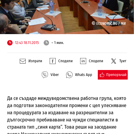
©
ECONOMIC.BG /
МИ
12:43 18.11.2015
~ 1 мин.
Изпрати
Сподели
Сподели
Туит
Препоръчай
Viber
Whats App
Да се създаде междуведомствена работна група, която
да подготви законодателни промени с цел улесняване
на процедурата за издаване на разрешителни за
дългосрочно пребиваване на чужди специалисти в
страната тип „синя карта“. Това реши на заседание