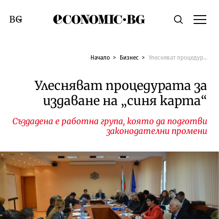
Economic.bg
Търсене
Смяна на език
Начало
Бизнес
Улесняват процедурата за издаване на „синя карта“
Улесняват процедурата за
издаване на „синя карта“
Създадена е работна група, която да подготви
законодателни промени