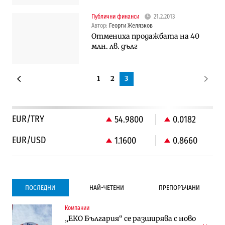
Публични финанси
21.2.2013
Автор:
Георги Желязков
Отмениха продажбата на 40
млн. лв. дълг
1
2
3
EUR/TRY
54.9800
0.0182
EUR/USD
1.1600
0.8660
ПОСЛЕДНИ
НАЙ-ЧЕТЕНИ
ПРЕПОРЪЧАНИ
Компании
Пазари
Компании
„ЕКО България“ се разширява с ново
Майкъл Бъри очаква срив на пазара,
Интервю | Истинската иновация идва