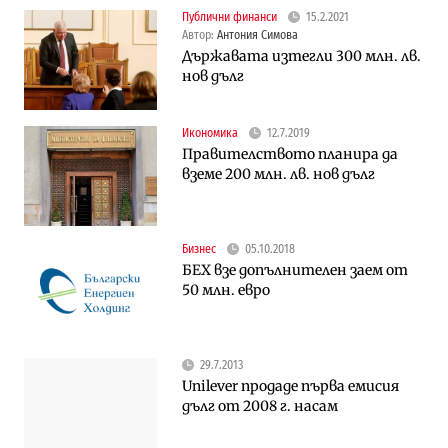
Публични финанси
15.2.2021
Автор:
Антония Симова
Държавата изтегли 300 млн. лв.
нов дълг
Икономика
12.7.2019
Правителството планира да
вземе 200 млн. лв. нов дълг
Бизнес
05.10.2018
БЕХ взе допълнителен заем от
50 млн. евро
29.7.2013
Unilever продаде първа емисия
дълг от 2008 г. насам