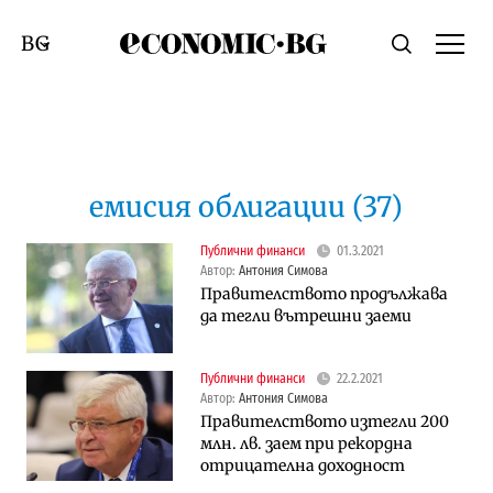
Economic.bg
Търсене
Смяна на език
емисия облигации (37)
Публични финанси
01.3.2021
Автор:
Антония Симова
Правителството продължава
да тегли вътрешни заеми
Публични финанси
22.2.2021
Автор:
Антония Симова
Правителството изтегли 200
млн. лв. заем при рекордна
отрицателна доходност