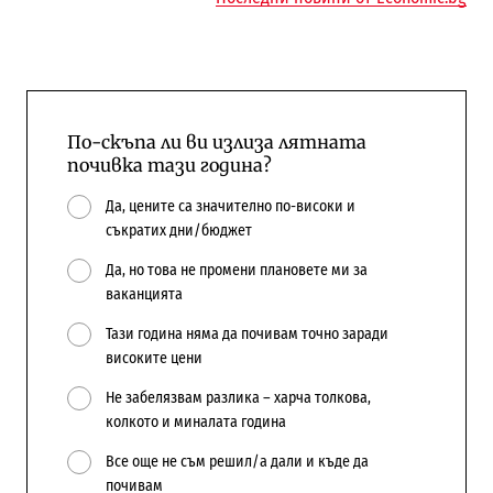
По-скъпа ли ви излиза лятната
почивка тази година?
Да, цените са значително по-високи и
съкратих дни/бюджет
Да, но това не промени плановете ми за
ваканцията
Тази година няма да почивам точно заради
високите цени
Не забелязвам разлика – харча толкова,
колкото и миналата година
Все още не съм решил/а дали и къде да
почивам