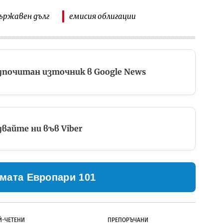
ържавен дълг
емисия облигации
дпочитан източник в Google News
вайте ни във Viber
мата Европари 101
Й-ЧЕТЕНИ
ПРЕПОРЪЧАНИ