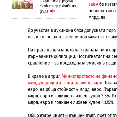
годината с рязък
заем
бе изтег
скок на държавния
новопоетият в
дълг
млрд. лв.
До участие в аукциона бяха допуснати поръ
лв., в т.ч. несъстезателни поръчки със съвк
На прага на влизането на страната ни в ев
държавните облигации. Постигнатият на сег
сравнение – за предходната емисия в същия р
В края на април
Министерството на финанс
международните капиталови пазари
. Тога
евро, на обща стойност 4 млрд. евро. Първа
млрд. евро и годишен лихвен купон 3.5%. Вт
млрд. евро и годишен лихвен купон 4.125%.
Общо вътрешният и външен дълг, поет от дъ