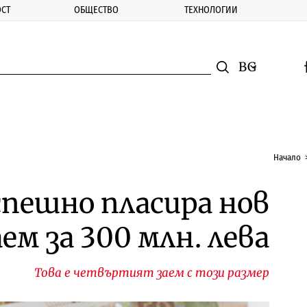
СТ
ОБЩЕСТВО
ТЕХНОЛОГИИ
nomic.bg
Търсене
Смяна на ез
f
Търси
Начало
пешно пласира нов
м за 300 млн. лева
Това е четвъртият заем с този размер