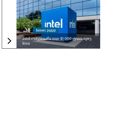
Бизнес радар
Intel съкращава още 10 000 души през
юли
Следваща новина