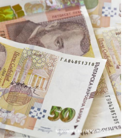
©
ECONOMIC.BG /
DEPOSITPHOTOS