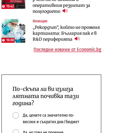
оперативния резултат за
център в Доброславци
център в Доброславци
16:42
полугодието
Digi&AI
Енергетика
Иновации
Трафикът толкова е намалял,
Държавният ТЕЦ „Марица
„Рекордът“, който не променя
че големи медии обмислят да се
изток 2“ работи с 5 блока
картината: България пак е в
откажат напълно от Google
10:12
R&D периферията
16:00
Последни новини от Economic.bg
По-скъпа ли ви излиза
лятната почивка тази
година?
Да, цените са значително по-
високи и съкратих дни/бюджет
Да, но това не промени