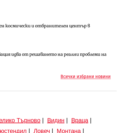
ен космически и отбранителен център в
ен космически и отбранителен център в
ото езеро става част от бъдещата магистрала
ция идва от решаването на реални проблеми на
арцеларния план за магистралата Русе – Велико
ма „на ръчно управление“ общинската
Всички избрани новини
елико Търново
|
Видин
|
Враца
|
юстендил
|
Ловеч
|
Монтана
|