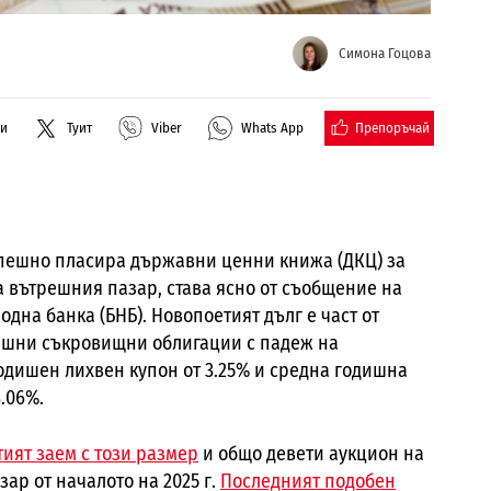
Симона Гоцова
Препоръчай
ли
Туит
Viber
Whats App
пешно пласира държавни ценни книжа (ДКЦ) за
на вътрешния пазар, става ясно от съобщение на
одна банка (БНБ). Новопоетият дълг е част от
ишни съкровищни облигации с падеж на
, годишен лихвен купон от 3.25% и средна годишна
3.06%.
ият заем с този размер
и общо девети аукцион на
ар от началото на 2025 г.
Последният подобен