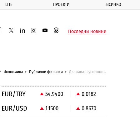
LITE
ПРОЕКТИ
ВСИЧКО
ик
Последни новини
acebook
twitter
linkedin
instagram
youtube
threads
Икономика
Публични финанси
Държавата успешно пласира нов вътрешен заем за 300 млн. лева
EUR/TRY
54.9400
0.0182
EUR/USD
1.1500
0.8670