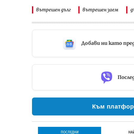
вътрешен дълг
вътрешен заем
д
Добави ни като пре
Послед
Към платфор
ПОСЛЕДНИ
НА