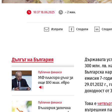
10:37 18.06.2025
~ 2 мин.
Изпрати
Сподели
Споде
Дългът на България
Държавата ус
300 млн. лв. 
Българска нар
Публични финанси
МФ пласира дълг за
емисия 7-год
още 100 млн. евро
29.01.2032 г.
доходност от 
Това е
четвърт
Публични финанси
България започна
вътрешния паз