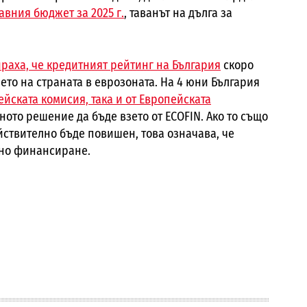
вния бюджет за 2025 г.
, таванът на дълга за
раха, че кредитният рейтинг на България
скоро
то на страната в еврозоната. На 4 юни България
йската комисия, така и от Европейската
ното решение да бъде взето от ECOFIN. Ако то също
йствително бъде повишен, това означава, че
сно финансиране.