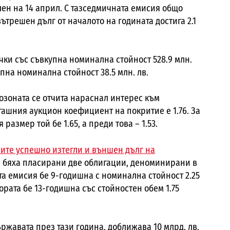
лен на 14 април. С тазседмичната емисия общо
ътрешен дълг от началото на годината достига 2.1
чки със съвкупна номинална стойност 528.9 млн.
упна номинална стойност 38.5 млн. лв.
розоната се отчита нараснал интерес към
ашния аукцион коефициент на покритие е 1.76. За
азмер той бе 1.65, а преди това – 1.53.
ите успешно изтегли и външен дълг на
ва бяха пласирани две облигации, деноминирани в
та емисия бе 9-годишна с номинална стойност 2.25
ората бе 13-годишна със стойностен обем 1.75
ржавата през тази година, доближава 10 млрд. лв.