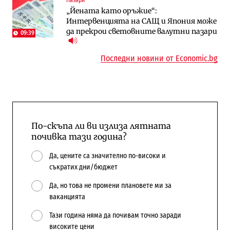
„Йената като оръжие“:
Общините вече зависят от
А1 отново е лидер при технологичните
Интервенцията на САЩ и Япония може
централната власт за 75% от
компании и системните интегратори
да прекрои световните валутни пазари
бюджетите си
09:39
Последни новини от Economic.bg
По-скъпа ли ви излиза лятната
почивка тази година?
Да, цените са значително по-високи и
съкратих дни/бюджет
Да, но това не промени плановете ми за
ваканцията
Тази година няма да почивам точно заради
високите цени