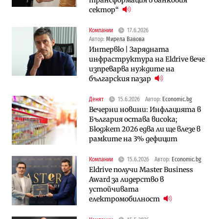
трансформация в банковия
сектор“
Компании
17.6.2026
Автор:
Мирела Вавова
Интервю | Зарядната
инфраструктура на Eldrive вече
изпреварва нуждите на
българския пазар
Денят
15.6.2026
Автор:
Economic.bg
Вечерни новини: Инфлацията в
България остава висока;
Бюджет 2026 едва ли ще влезе в
рамките на 3% дефицит
Компании
15.6.2026
Автор:
Economic.bg
Eldrive получи Master Business
Award за лидерство в
устойчивата
електромобилност