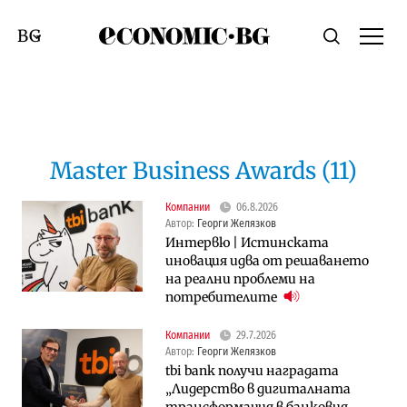
Economic.bg
Търсене
Смяна на език
Master Business Awards (11)
Компании
06.8.2026
Автор:
Георги Желязков
Интервю | Истинската
иновация идва от решаването
на реални проблеми на
потребителите
Компании
29.7.2026
Автор:
Георги Желязков
tbi bank получи наградата
„Лидерство в дигиталната