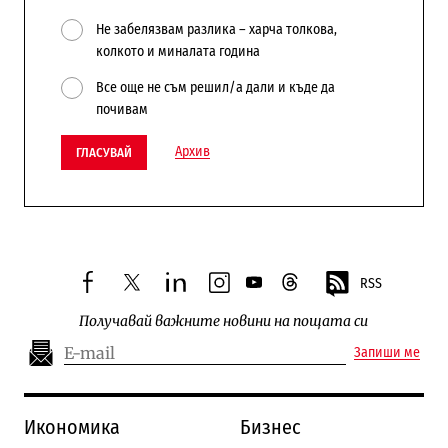
Не забелязвам разлика – харча толкова,
колкото и миналата година
Все още не съм решил/а дали и къде да
почивам
Архив
ГЛАСУВАЙ
RSS
facebook
twitter
linkedin
instagram
youtube
threads
Получавай важните новини на пощата си
Запиши ме
Икономика
Бизнес