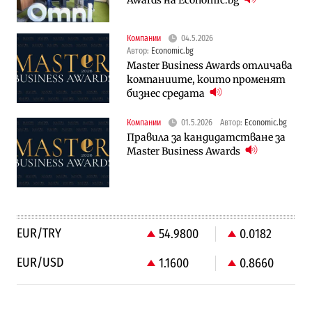
Компании
04.5.2026
Автор:
Economic.bg
Master Business Awards отличава
компаниите, които променят
бизнес средата
Компании
01.5.2026
Автор:
Economic.bg
Правила за кандидатстване за
Master Business Awards
EUR/TRY
54.9800
0.0182
EUR/USD
1.1600
0.8660