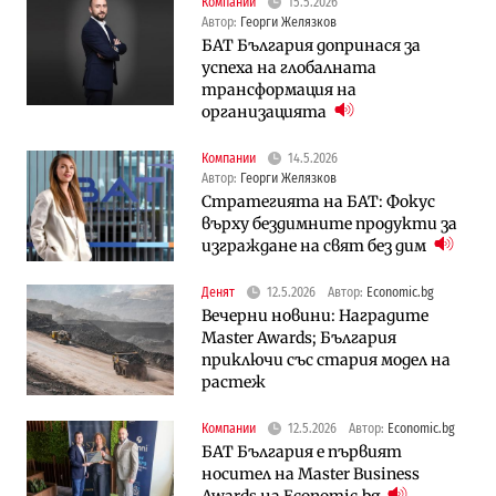
Компании
15.5.2026
Автор:
Георги Желязков
БАТ България допринася за
успеха на глобалната
трансформация на
организацията
Компании
14.5.2026
Автор:
Георги Желязков
Стратегията на БАТ: Фокус
върху бездимните продукти за
изграждане на свят без дим
Денят
12.5.2026
Автор:
Economic.bg
Вечерни новини: Наградите
Master Awards; България
приключи със стария модел на
растеж
Компании
12.5.2026
Автор:
Economic.bg
БАТ България е първият
носител на Master Business
Awards на Economic.bg