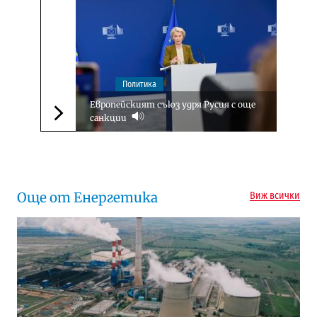
Политика
Европейският съюз удря Русия с още
санкции
Следваща новина
Още от Енергетика
Виж всички