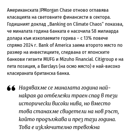
Американската JPMorgan Chase отново оглавява
класацията на световните финансисти в сектора.
Годишният доклад „Banking on Climate Chaos“ показва,
че миналата година банката е насочила 58 милиарда
долара към изкопаемите горива – с 13% повече
спрямо 2024 г. Bank of America заема второто място по
размер на инвестициите, следвана от японските
банкови гиганти MUFG и Mizuho Financial. Citigroup е на
пета позиция, а Barclays (на осмо място) е най-високо
класираната британска банка.
Надявахме се миналата година най-
накрая да отбележи траен спад в тези
исторически високи нива, но вместо
това станахме свидетели на нов ръст,
който продължава и през тази година.
Това е изключително тревожна