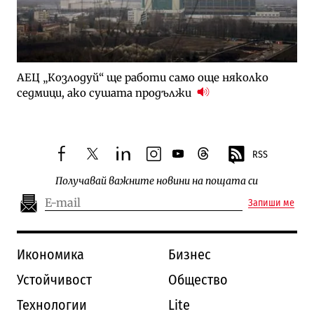
АЕЦ „Козлодуй“ ще работи само още няколко
седмици, ако сушата продължи
RSS
facebook
twitter
linkedin
instagram
youtube
threads
Получавай важните новини на пощата си
Запиши ме
Икономика
Бизнес
Устойчивост
Общество
Технологии
Lite