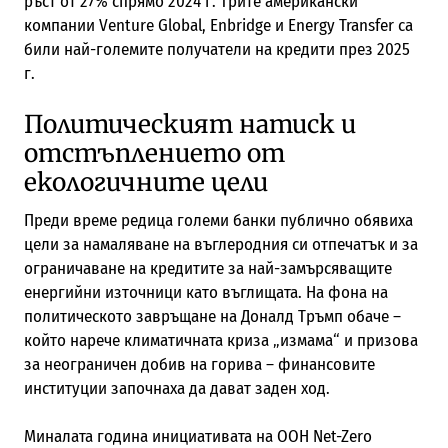
ръст от 27% спрямо 2024 г. Трите американски
компании Venture Global, Enbridge и Energy Transfer са
били най-големите получатели на кредити през 2025
г.
Политическият натиск и
отстъплението от
екологичните цели
Преди време редица големи банки публично обявиха
цели за намаляване на въглеродния си отпечатък и за
ограничаване на кредитите за най-замърсяващите
енергийни източници като въглищата. На фона на
политическото завръщане на Доналд Тръмп обаче –
който нарече климатичната криза „измама“ и призова
за неограничен добив на горива – финансовите
институции започнаха да дават заден ход.
Миналата година инициативата на ООН Net-Zero