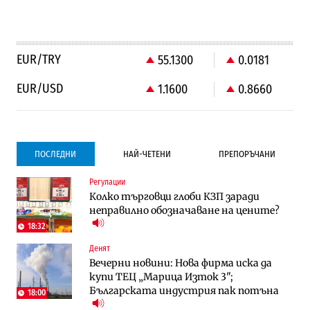
EUR/TRY
55.1300
0.0181
EUR/USD
1.1600
0.8660
ПОСЛЕДНИ
НАЙ-ЧЕТЕНИ
ПРЕПОРЪЧАНИ
Регулации
Градоустройство
Градоустройство
Колко търговци глоби КЗП заради
Столична община избра изпълнител за
Столична община избра изпълнител за
неправилно обозначаване на цените?
преместването на трамвайното
преместването на трамвайното
трасе по бул. „Скобелев“
трасе по бул. „Скобелев“
18:32
Денят
Компании
Енергетика
Вечерни новини: Нова фирма иска да
„Ендуросат“ ще строи огромен
Държавният ТЕЦ „Марица изток 2“
купи ТЕЦ „Марица Изток 3";
космически и отбранителен център в
работи с 5 блока
Българската индустрия пак потъна
Доброславци
18:00