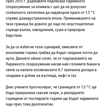
През 2015 г. държавите подписаха Парижкото
споразумение за климата с цел да не допуснат
глобалното затопляне да надхвърли прага от 1.5 °C
спрямо доиндустриалната епоха. Преминаването на
тази граница би довело до още по-опустошителни
горещи вълни, наводнения, суши и природни
бедствия.
За да се избегне този сценарий, емисиите от
изкопаеми горива трябва да бъдат сведени почти до
нула. Данните обаче сочат, че от подписването на
Парижкото споразумение насам най-големите банки в
света са налели космическите 8.7 трилиона долара в
сондажи и добив на въглища, нефт и газ.
Днес учените прогнозират, че границата от 1.5 °C ще
бъде прекрачена съвсем скоро, а рекордните
горещини от последните години ще бъдат надминати
още през това десетилетие.