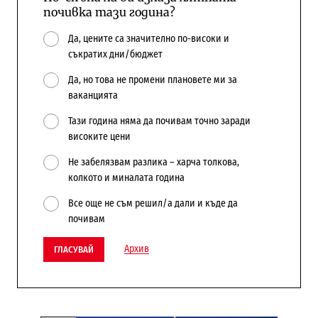
почивка тази година?
Да, цените са значително по-високи и
съкратих дни/бюджет
Да, но това не промени плановете ми за
ваканцията
Тази година няма да почивам точно заради
високите цени
Не забелязвам разлика – харча толкова,
колкото и миналата година
Все още не съм решил/а дали и къде да
почивам
Архив
ГЛАСУВАЙ