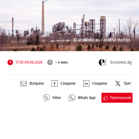
©
ECONOMIC.BG /
DEPOSIT PHOTOS
17:30 09.06.2026
~ 4 мин.
Economic.bg
Изпрати
Сподели
Сподели
Туит
Препоръчай
Viber
Whats App