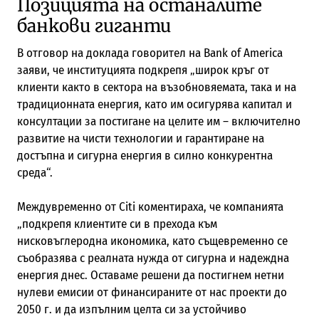
Позицията на останалите
банкови гиганти
В отговор на доклада говорител на Bank of America
заяви, че институцията подкрепя „широк кръг от
клиенти както в сектора на възобновяемата, така и на
традиционната енергия, като им осигурява капитал и
консултации за постигане на целите им – включително
развитие на чисти технологии и гарантиране на
достъпна и сигурна енергия в силно конкурентна
среда“.
Междувременно от Citi коментираха, че компанията
„подкрепя клиентите си в прехода към
нисковъглеродна икономика, като същевременно се
съобразява с реалната нужда от сигурна и надеждна
енергия днес. Оставаме решени да постигнем нетни
нулеви емисии от финансираните от нас проекти до
2050 г. и да изпълним целта си за устойчиво