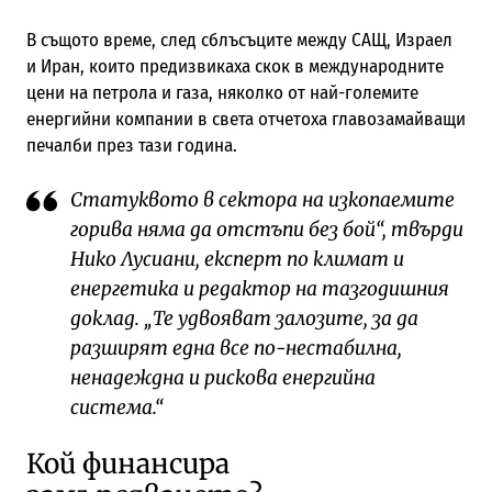
В същото време, след сблъсъците между САЩ, Израел
и Иран, които предизвикаха скок в международните
цени на петрола и газа, няколко от най-големите
енергийни компании в света отчетоха главозамайващи
печалби през тази година.
Статуквото в сектора на изкопаемите
горива няма да отстъпи без бой“, твърди
Нико Лусиани, експерт по климат и
енергетика и редактор на тазгодишния
доклад. „Те удвояват залозите, за да
разширят една все по-нестабилна,
ненадеждна и рискова енергийна
система.“
Кой финансира