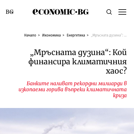
Economic.bg
Търсене
Смяна на език
Начало
Икономика
Енергетика
„Мръсната дузина“: Кой финансира климатичния хаос?
„Мръсната дузина“: Кой
финансира климатичния
хаос?
Банките наливат рекордни милиарди в
изкопаеми горива въпреки климатичната
криза