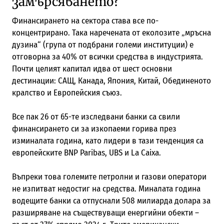
замърсяването?
Финансирането на сектора става все по-
концентрирано. Така наречената от еколозите „мръсна
дузина“ (група от подбрани големи институции) е
отговорна за 40% от всички средства в индустрията.
Почти целият капитал идва от шест основни
дестинации: САЩ, Канада, Япония, Китай, Обединеното
кралство и Европейския съюз.
Все пак 26 от 65-те изследвани банки са свили
финансирането си за изкопаеми горива през
изминалата година, като лидери в тази тенденция са
европейските BNP Paribas, UBS и La Caixa.
Въпреки това големите петролни и газови оператори
не изпитват недостиг на средства. Миналата година
водещите банки са отпуснали 508 милиарда долара за
разширяване на съществуващи енергийни обекти –