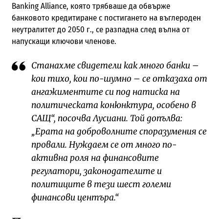
Banking Alliance, която трябваше да обвърже
банковото кредитиране с постигането на въглероден
неутралитет до 2050 г., се разпадна след вълна от
напускащи ключови членове.
Станахме свидетели как много банки –
кои тихо, кои по-шумно – се отказаха от
ангажиментите си под натиска на
политическата конюнктура, особено в
САЩ“, посочва Лусиани. Той допълва:
„Ерата на доброволните споразумения се
провали. Нуждаем се от много по-
активна роля на финансовите
регулатори, законодателите и
политиците в тези шест големи
финансови центъра.“