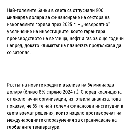
Най-големите банки в света са отпуснали 906
милиарда долара за финансиране на сектора на
изкопаемите горива през 2025 г. – „невероятно“
увеличение на инвестициите, което гарантира
производството на въглища, нефт и газ за още години
напред, докато климатът на планетата продължава да
се затопля.
Ръстът на новите кредити възлиза на 64 милиарда
долара (близо 8% спрямо 2024 г.). Според коалицията
от екологични организации, изготвила анализа, това
показва, че 65-те най-големи финансови институции в
света вземат решения, които изцяло противоречат на
международните споразумения за ограничаване на
глобалните температури.