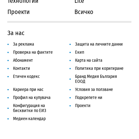
Технологии
Lite
Проекти
Всичко
За нас
За реклама
Защита на личните данни
Проверка на фактите
Екип
Абонамент
Карта на сайта
Контакти
Политика при коригиране
Етичен кодекс
Бранд Медия България
ЕООД
Кариера при нас
Условия за ползване
Профил на купувача
Подкрепете ни
Конфигурация на
Проекти
бисквитки по ЕИЗ
Медиен календар