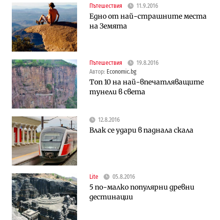
Пътешествия
11.9.2016
Едно от най-страшните места
на Земята
Пътешествия
19.8.2016
Автор:
Economic.bg
Топ 10 на най-впечатляващите
тунели в света
12.8.2016
Влак се удари в паднала скала
Lite
05.8.2016
5 по-малко популярни древни
дестинации