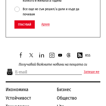
колкото и миналата година
Все още не съм решил/а дали и къде да
почивам
Архив
ГЛАСУВАЙ
RSS
facebook
twitter
linkedin
instagram
youtube
threads
Получавай важните новини на пощата си
Запиши ме
Икономика
Бизнес
Устойчивост
Общество