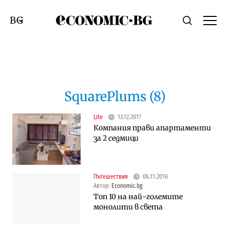
Economic.bg
Търсене
Смяна на език
SquarePlums (8)
Lite
13.12.2017
Компания прави апартаменти
за 2 седмици
Пътешествия
06.11.2016
Автор:
Economic.bg
Топ 10 на най-големите
монолити в света