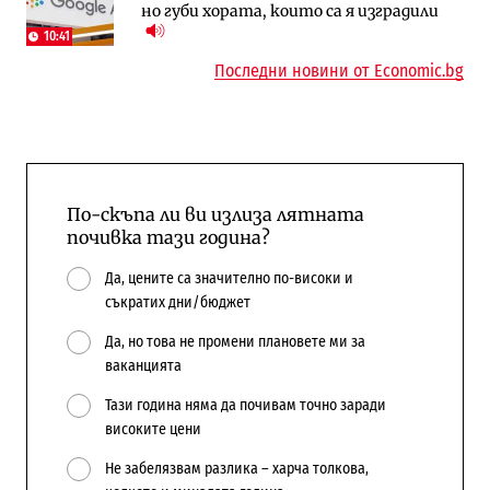
но губи хората, които са я изградили
в лева: Какво предстои?
компании и системните интегратори
10:41
Последни новини от Economic.bg
По-скъпа ли ви излиза лятната
почивка тази година?
Да, цените са значително по-високи и
съкратих дни/бюджет
Да, но това не промени плановете ми за
ваканцията
Тази година няма да почивам точно заради
високите цени
Не забелязвам разлика – харча толкова,