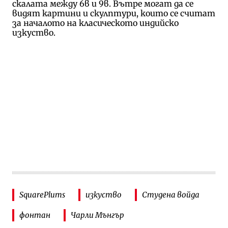
скалата между 6в и 9в. Вътре могат да се
видят картини и скулптури, които се считат
за началото на класическото индийско
изкуство.
SquarePlums
изкуство
Студена войда
фонтан
Чарли Мънгър