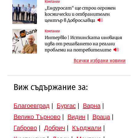
Компании
Компании
Публични финанси
„Ендуросат“ ще строи огромен
„Хювефарма“ подписа договор за
След 20 години застой: Данъчните
космически и отбранителен
придобиване на Euroapi Italy
оценки на имотите може да бъдат
център в Доброславци
вдигнати
Компании
Инфраструктура
Инфраструктура
Интервю | Истинската иновация
АПИ възложи промяната на
Вторият мост над Варненското
идва от решаването на реални
парцеларния план за
езеро става част от бъдещата
проблеми на потребителите
магистралата Русе – Велико
магистрала „Черно море“
Всички избрани новини
Търново
Виж съдържание за:
Благоевград
|
Бургас
|
Варна
|
Велико Търново
|
Видин
|
Враца
|
Габрово
|
Добрич
|
Кърджали
|