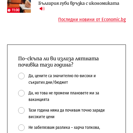
България губи връзка с икономиката
поръчки?
11:00
Последни новини от Economic.bg
По-скъпа ли ви излиза лятната
почивка тази година?
Да, цените са значително по-високи и
съкратих дни/бюджет
Да, но това не промени плановете ми за
ваканцията
Тази година няма да почивам точно заради
високите цени
Не забелязвам разлика – харча толкова,