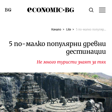
Economic.bg
Търсене
Смяна на език
Начало
Lite
5 по-малко популярни древни дестинации
5 по-малко популярни древни
дестинации
Не много туристи знаят за тях