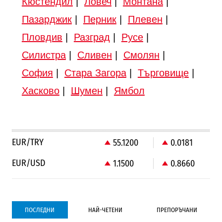
Кюстендил
|
Ловеч
|
Монтана
|
Пазарджик
|
Перник
|
Плевен
|
Пловдив
|
Разград
|
Русе
|
Силистра
|
Сливен
|
Смолян
|
София
|
Стара Загора
|
Търговище
|
Хасково
|
Шумен
|
Ямбол
EUR/TRY
55.1200
0.0181
EUR/USD
1.1500
0.8660
ПОСЛЕДНИ
НАЙ-ЧЕТЕНИ
ПРЕПОРЪЧАНИ