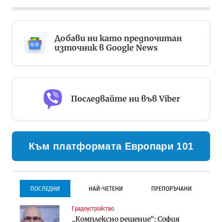
Добави ни като предпочитан
източник в Google News
Последвайте ни във Viber
Към платформата Европари 101
ПОСЛЕДНИ
НАЙ-ЧЕТЕНИ
ПРЕПОРЪЧАНИ
Градоустройство
Градоустройство
Инфраструктура
„Комплексно решение“: София
Столична община избра
Проектирането на тунела под