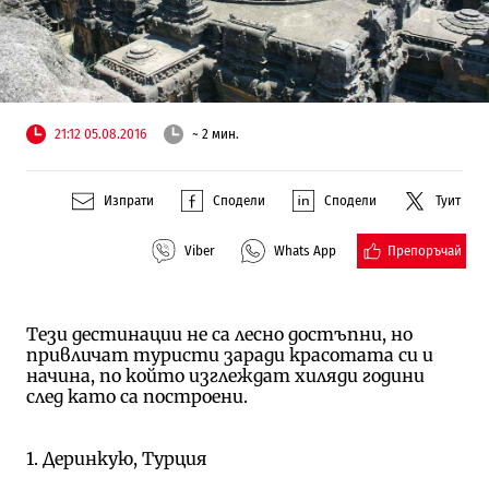
21:12 05.08.2016
~ 2 мин.
Изпрати
Сподели
Сподели
Туит
Препоръчай
Viber
Whats App
Тези дестинации не са лесно достъпни, но
привличат туристи заради красотата си и
начина, по който изглеждат хиляди години
след като са построени.
1. Деринкую, Турция