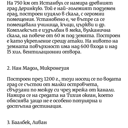
На 750 км от Истанбул се намира древният
град Деринкую. Той е най-големият подземен
град, построен изцяло в скала, с огромни
помещения. Установено е, че вътре са се
помещавали училища, къщи, църкви и др.
Комплексът е издълбан в мека, вулканична
скала, на повече от 60 м под земята. Построен
е като укрепление срещу атаки. На нивото на
земната повърхност има над 600 входа и над
15 хил. вентилационни отвора.
2. Нан Мадол, Микронезия
Построен през 1200 г., този носещ се по водата
град се състои от малки островчета,
свързани по между си чрез мрежа от канали.
Намира се на средата на Тихия океан, което
обяснява защо не е особено популярна и
достъпна дестинация.
3. Баалбек, Ливан