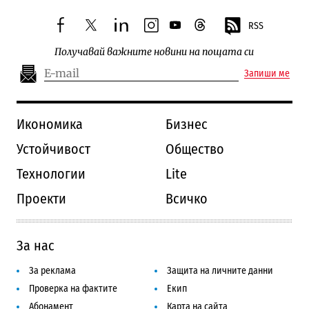
RSS
facebook
twitter
linkedin
instagram
youtube
threads
Получавай важните новини на пощата си
Запиши ме
Икономика
Бизнес
Устойчивост
Общество
Технологии
Lite
Проекти
Всичко
За нас
За реклама
Защита на личните данни
Проверка на фактите
Екип
Абонамент
Карта на сайта