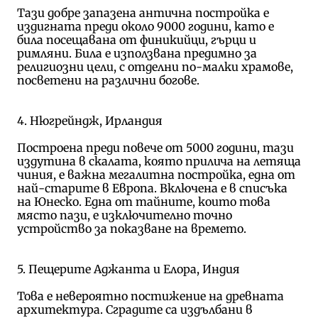
Тази добре запазена антична постройка е
издигната преди около 9000 години, като е
била посещавана от финикийци, гърци и
римляни. Била е използвана предимно за
религиозни цели, с отделни по-малки храмове,
посветени на различни богове.
4. Нюгрейндж, Ирландия
Построена преди повече от 5000 години, тази
издутина в скалата, която прилича на летяща
чиния, е важна мегалитна постройка, една от
най-старите в Европа. Включена е в списъка
на Юнеско. Една от тайните, които това
място пази, е изключително точно
устройство за показване на времето.
5. Пещерите Аджанта и Елора, Индия
Това е невероятно постижение на древната
архитектура. Сградите са издълбани в