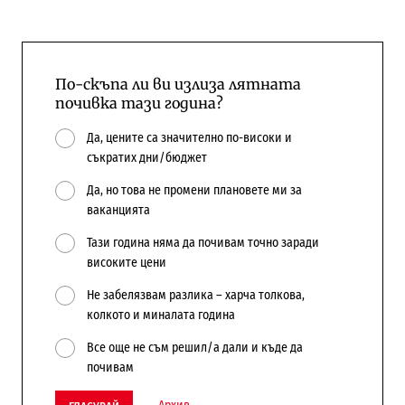
По-скъпа ли ви излиза лятната
почивка тази година?
Да, цените са значително по-високи и
съкратих дни/бюджет
Да, но това не промени плановете ми за
ваканцията
Тази година няма да почивам точно заради
високите цени
Не забелязвам разлика – харча толкова,
колкото и миналата година
Все още не съм решил/а дали и къде да
почивам