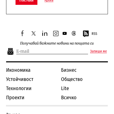
Архив
ГЛАСУВАЙ
RSS
facebook
twitter
linkedin
instagram
youtube
threads
Получавай важните новини на пощата си
Запиши ме
Икономика
Бизнес
Устойчивост
Общество
Технологии
Lite
Проекти
Всичко