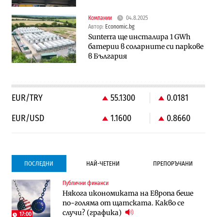
Компании
04.8.2025
Автор:
Economic.bg
Sunterra ще инсталира 1 GWh
батерии в соларните си паркове
в България
EUR/TRY
55.1300
0.0181
EUR/USD
1.1600
0.8660
ПОСЛЕДНИ
НАЙ-ЧЕТЕНИ
ПРЕПОРЪЧАНИ
Публични финанси
Градоустройство
Компании
Някога икономиката на Европа беше
Столична община избра изпълнител за
Vivacom предлага над 150 устройства с
по-голяма от щатската. Какво се
преместването на трамвайното
90% отстъпка през август
случи? (графика)
трасе по бул. „Скобелев“
17:00