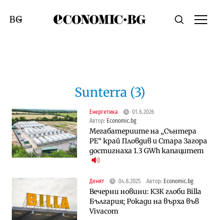
Economic.bg
Търсене
Смяна на език
Sunterra (3)
Енергетика
01.6.2026
Автор:
Economic.bg
Мегабатериите на „Сънтера
РЕ“ край Пловдив и Стара Загора
достигнаха 1.3 GWh капацитет
Денят
04.8.2025
Автор:
Economic.bg
Вечерни новини: КЗК глоби Billa
България; Рокади на върха във
Vivacom