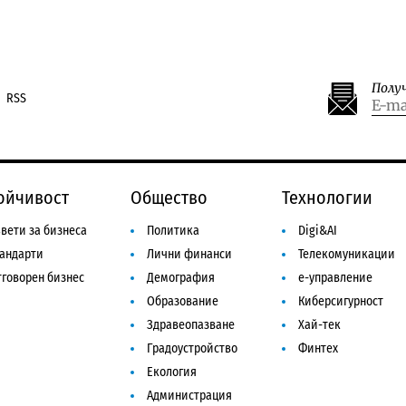
Полу
RSS
ойчивост
Общество
Технологии
вети за бизнеса
Политика
Digi&AI
тандарти
Лични финанси
Телекомуникации
говорен бизнес
Демография
е-управление
Образование
Киберсигурност
Здравеопазване
Хай-тек
Градоустройство
Финтех
Екология
Администрация