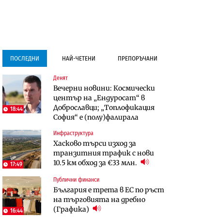
ПОСЛЕДНИ
НАЙ-ЧЕТЕНИ
ПРЕПОРЪЧАНИ
Денят
Градоустройство
Компании
Вечерни новини: Космически
Столична община избра
Vivacom предлага над 150
център на „Ендуросат“ в
изпълнител за преместването
устройства с 90% отстъпка
Доброславци; „Топлофикация
на трамвайното трасе по бул.
през август
18:44
София“ e (полу)фалирала
„Скобелев“
To:know
Инфраструктура
Компании
Последни дни с обозначаване на
Хасково търси изход за
Vivacom предлага над 150
цените в лева: Какво
транзитния трафик с нови
устройства с 90% отстъпка
предстои?
10.5 км обход за €33 млн.
през август
17:49
Градоустройство
Публични финанси
Енергетика
Столична община избра
България е трета в ЕС по ръст
АЕЦ „Козлодуй“ ще работи
изпълнител за преместването
на търговията на дребно
само още няколко седмици, ако
на трамвайното трасе по бул.
(Графика)
сушата продължи
„Скобелев“
16:44