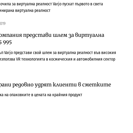
очила за виртуална реалност Varjo пускат първото в света
инирана виртуална реалност
2019
омпания представи шлем за виртуална
5 995
п Varjo представи свой шлем за виртуална реалност във високия
а използва VR технологията в космическия и автомобилния сектор
храни редовно удрят клиенти в сметките
жа на опаковките в цената на крайния продукт