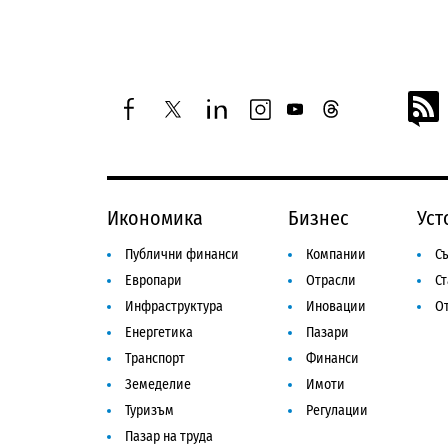
facebook
twitter
linkedin
instagram
youtube
threads
Икономика
Бизнес
Уст
Публични финанси
Компании
Съ
Европари
Отрасли
С
Инфраструктура
Иновации
От
Енергетика
Пазари
Транспорт
Финанси
Земеделие
Имоти
Туризъм
Регулации
Пазар на труда