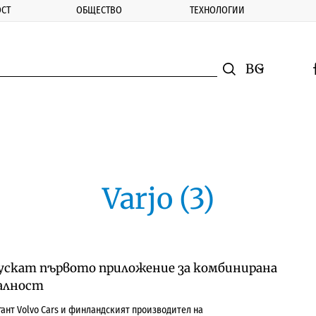
СТ
ОБЩЕСТВО
ТЕХНОЛОГИИ
nomic.bg
Търсене
Смяна на ез
f
Търси
Varjo (3)
 пускат първото приложение за комбинирана
алност
ант Volvo Cars и финландският производител на