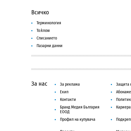
Всичко
Терминология
To:know
Списанието
Пазарни данни
За нас
За реклама
Защита 
Екип
Абонаме
Контакти
Политик
Бранд Медия България
Кариера
ЕООД
Профил на купувача
Подкреп