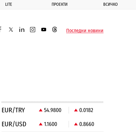
LITE
ПРОЕКТИ
ВСИЧКО
ик
Последни новини
acebook
twitter
linkedin
instagram
youtube
threads
EUR/TRY
54.9800
0.0182
EUR/USD
1.1600
0.8660