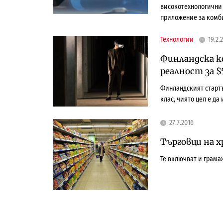
високотехнологични 
приложение за комб
Технологии
19.2.
Финландска к
реалност за $
Финландският стартъ
клас, чиято цел е д
27.7.2016
Търговци на 
Те включват и грама