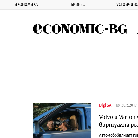
ИКОНОМИКА
БИЗНЕС
УСТОЙЧИВО
Eco
Digi&AI
30.5.2019
Volvo и Varjo
виртуална ре
Автомобобилният гиг