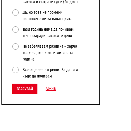
високи и съкратих дни/бюджет
Да, но това не промени
плановете ми за ваканцията
Тази година няма да почивам
точно заради високите цени
Не забелязвам разлика – харча
толкова, колкото и миналата
година
Все още не съм решил/а дали и
къде да почивам
Архив
ГЛАСУВАЙ