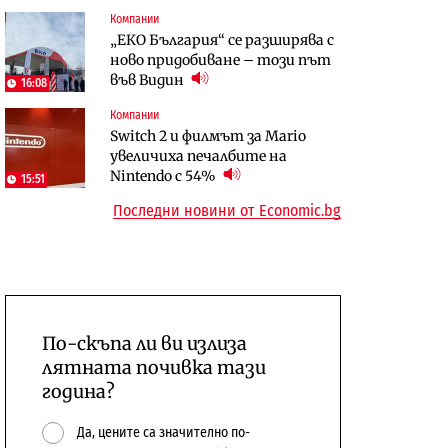
Компании
Digi&AI
To:know
„ЕКО България“ се разширява с
Трафикът толкова е намалял,
Какво се променя в България
ново придобиване – този път
че големи медии обмислят да се
от 1 август?
във Видин
откажат напълно от Google
16:08
Компании
Отрасли
Публични финанси
Switch 2 и филмът за Mario
Жилищата в България
Общините вече зависят от
увеличиха печалбите на
поскъпват при намаляващо
централната власт за 75% от
Nintendo с 54%
население и все повече сгради
15:51
бюджетите си
Последни новини от Economic.bg
По-скъпа ли ви излиза
лятната почивка тази
година?
Да, цените са значително по-