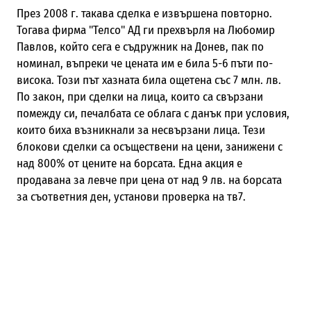
През 2008 г. такава сделка е извършена повторно.
Тогава фирма "Телсо" АД ги прехвърля на Любомир
Павлов, който сега е съдружник на Донев, пак по
номинал, въпреки че цената им е била 5-6 пъти по-
висока. Този път хазната била ощетена със 7 млн. лв.
По закон, при сделки на лица, които са свързани
помежду си, печалбата се облага с данък при условия,
които биха възникнали за несвързани лица. Тези
блокови сделки са осъществени на цени, занижени с
над 800% от цените на борсата. Една акция е
продавана за левче при цена от над 9 лв. на борсата
за съответния ден, установи проверка на тв7.