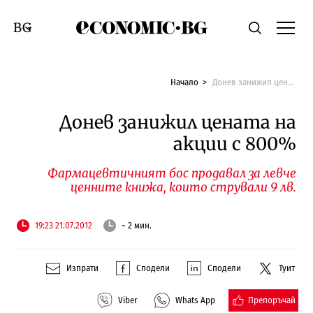
Economic.bg
Търсене
Смяна на език
Начало
Донев занижил цената на акции с 800%
Донев занижил цената на
акции с 800%
Фармацевтичният бос продавал за левче
ценните книжа, които стрували 9 лв.
19:23 21.07.2012
~ 2 мин.
Изпрати
Сподели
Сподели
Туит
Препоръчай
Viber
Whats App