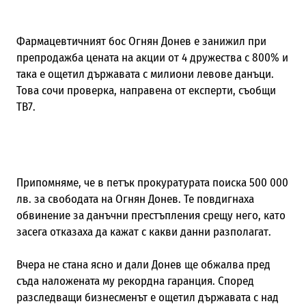
Фармацевтичният бос Огнян Донев е занижил при
препродажба цената на акции от 4 дружества с 800% и
така е ощетил държавата с милиони левове данъци.
Това сочи проверка, направена от експерти, съобщи
ТВ7.
Припомняме, че в петък прокуратурата поиска 500 000
лв. за свободата на Огнян Донев. Те повдигнаха
обвинение за данъчни престъпления срещу него, като
засега отказаха да кажат с какви данни разполагат.
Вчера не стана ясно и дали Донев ще обжалва пред
съда наложената му рекордна гаранция. Според
разследващи бизнесменът е ощетил държавата с над