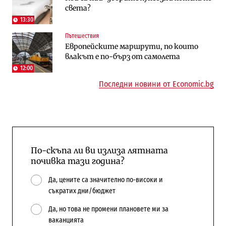
света?
работи с 5 блока
космически и отбранителен център в
Доброславци
13:30
Пътешествия
Енергетика
Регулации
Европейските маршрути, по които
АЕЦ „Козлодуй“ ще работи само още
Лекарствата за редки болести
влакът е по-бърз от самолета
няколко седмици, ако сушата продължи
попадат в капан на обществените
поръчки?
12:00
Последни новини от Economic.bg
По-скъпа ли ви излиза лятната
почивка тази година?
Да, цените са значително по-високи и
съкратих дни/бюджет
Да, но това не промени плановете ми за
ваканцията