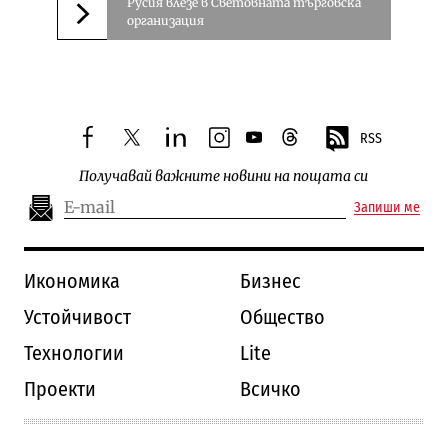
Русия влезе в Световната търговска
организация
Следваща новина
RSS
facebook
twitter
linkedin
instagram
youtube
threads
Получавай важните новини на пощата си
Запиши ме
Икономика
Бизнес
Устойчивост
Общество
Технологии
Lite
Проекти
Всичко