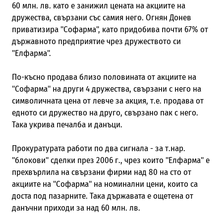
60 млн. лв. като е занижил цената на акциите на
дружества, свързани със самия него. Огнян Донев
приватизира "Софарма", като придобива почти 67% от
държавното предприятие чрез дружеството си
"Елфарма".
По-късно продава близо половината от акциите на
"Софарма" на други 4 дружества, свързани с него на
символичната цена от левче за акция, т.е. продава от
едното си дружество на друго, свързано пак с него.
Така укрива печалба и данъци.
Прокуратурата работи по два сигнала - за т.нар.
"блокови" сделки през 2006 г., чрез които "Елфарма" е
прехвърлила на свързани фирми над 80 на сто от
акциите на "Софарма" на номинални цени, които са
доста под пазарните. Така държавата е ощетена от
данъчни приходи за над 60 млн. лв.