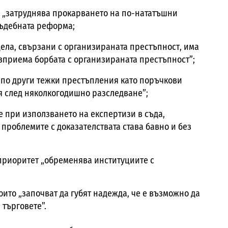
 „затруднява прокарването на по-нататъшни
съдебната реформа;
ела, свързани с организираната престъпност, има
зприема борбата с организираната престъпност”;
 по други тежки престъпления като поръчкови
я след няколкогодишно разследване”;
 при използването на експертизи в съда,
 проблемите с доказателствата става бавно и без
приоритет „обременява институциите с
които „започват да губят надежда, че е възможно да
търговете”.