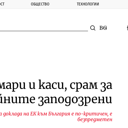
СТ
ОБЩЕСТВО
ТЕХНОЛОГИИ
nomic.bg
Търсене
Смяна на ез
f
Търси
ари и каси, срам за
йните заподозрени
 доклада на ЕК към България е по-критичен, е
безпредметен