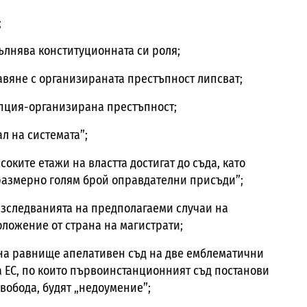
;
ълнява конституционната си роля;
авяне с организираната престъпност липсват;
упция-организирана престъпност;
ал на системата”;
соките етажи на властта достигат до съда, като
ъразмерно голям брой оправдателни присъди”;
азследванията на предполагаеми случаи на
оложение от страна на магистрати;
на равнище апелативен съд на две емблематични
а ЕС, по които първоинстанционният съд постанови
вобода, будят „недоумение”;