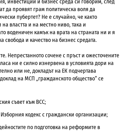
я, инвестиции и бизнес среда си говорим, след
ат да проявят грам политическа воля да
ески пубертет? Не е случайно, че както
на властта и на местно ниво, така и
то воденичен камък на врата на страната ни и я
а свобода и качество на бизнес средата.
те. Непрестанното сочене с пръст и ожесточените
класа ни е силно изнервена в условията дори на
елно или не, докладът на ЕК подчертава
 доклад на МСП „гражданското общество” се
кия съвет към ВСС;
Изборния кодекс с граждански организации;
дейностите по подготовка на реформите в