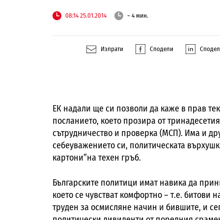
08:14 25.01.2014
~ 4 мин.
Изпрати
Сподели
Споде
ЕК надали ще си позволи да каже в прав тек
посланието, което прозира от тринадесетия
сътрудничество и проверка (МСП). Има и др
себеуважението си, политическата върхуш
картони”на техен гръб.
Българските политици имат навика да прин
което се чувстват комфортно – т.е. битови 
труден за осмисляне начин и бившите, и с
политически дивиденти от поредния срамен 