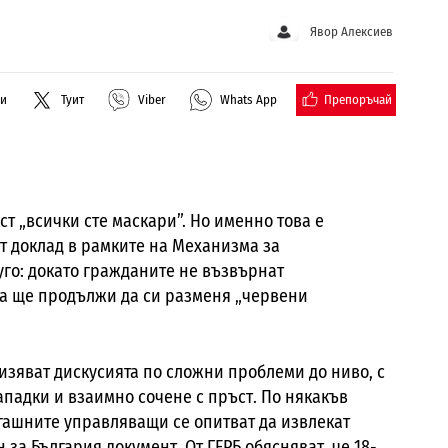
Явор Алексиев
Препоръчай
ли
Туит
Viber
Whats App
ст „всички сте маскари”. Но именно това е
т доклад в рамките на Механизма за
уго: докато гражданите не възвърнат
ка ще продължи да си разменя „червени
изяват дискусията по сложни проблеми до ниво, с
нападки и взаимно сочене с пръст. По някакъв
егашните управляващи се опитват да извлекат
за България документ. От ГЕРБ обясняват, че 18-