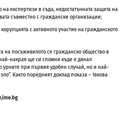
 на експертизи в съда, недостатъчната защита на
вата съвместно с граждански организации;
с корупцията с активното участие на гражданското
га на посъживилото се гражданско общество в
 най-накрая ще си спомни къде е дянал
о урните при първия удобен случай, но и най-
зло”. Както поредният доклад показа – такова
,ime.bg