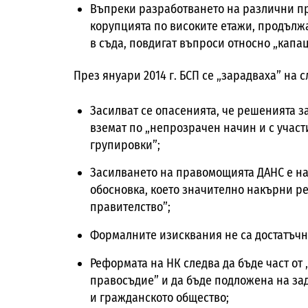
Въпреки разработването на различни п
корупцията по високите етажи, продълж
в съда, повдигат въпроси относно „капац
През януари 2014 г. БСП се „зарадваха” на 
Засилват се опасенията, че решенията з
вземат по „непрозрачен начин и с учас
групировки”;
Засилването на правомощията ДАНС е на
обосновка, което значително накърни ре
правителство”;
Формалните изисквания не са достатъчн
Реформата на НК следва да бъде част от
правосъдие” и да бъде подложена на за
и гражданското общество;