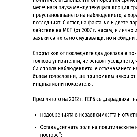
месечната пауза между текущата порция ср
преустановяването на наблюдението, а хора
последният. С оглед на факта, че и двете п
действие на МСП (от 2007 г. насам) и лично
заявки са не само смущаващи, но и обидни 
Спорът кой от последните два доклада е по
толкова унизителни, че оставят усещането,
би спряла наблюдението, е осъзнаването на
бъдем голословни, ще припомним някои от 
индикативни показателя.
През лятото на 2012 г. ГЕРБ се „зарадваха” 
Подобренията в независимостта и отчетн
Остава „силната роля на политическите
постове”;