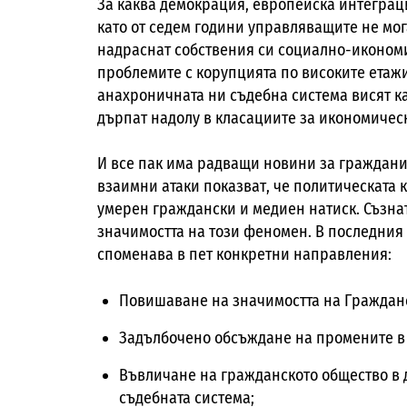
За каква демокрация, европейска интеграци
като от седем години управляващите не мог
надраснат собствения си социално-икономич
проблемите с корупцията по високите етажи 
анахроничната ни съдебна система висят ка
дърпат надолу в класациите за икономическ
И все пак има радващи новини за граждани
взаимни атаки показват, че политическата 
умерен граждански и медиен натиск. Съзнат
значимостта на този феномен. В последния
споменава в пет конкретни направления:
Повишаване на значимостта на Гражданс
Задълбочено обсъждане на промените в 
Въвличане на гражданското общество в 
съдебната система;