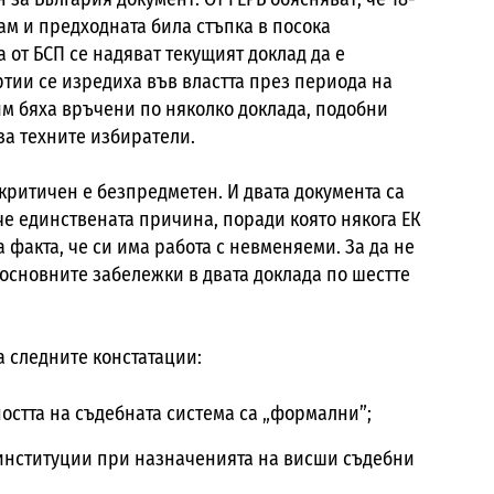
ам и предходната била стъпка в посока
 от БСП се надяват текущият доклад да е
артии се изредиха във властта през периода на
 им бяха връчени по няколко доклада, подобни
за техните избиратели.
-критичен е безпредметен. И двата документа са
 че единствената причина, поради която някога ЕК
 факта, че си има работа с невменяеми. За да не
основните забележки в двата доклада по шестте
на следните констатации:
остта на съдебната система са „формални”;
 институции при назначенията на висши съдебни