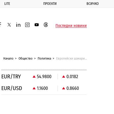
LITE
ПРОЕКТИ
ВСИЧКО
ик
Последни новини
acebook
twitter
linkedin
instagram
youtube
threads
Начало
Общество
Политика
Европейски шамари и каси, срам за обичайните заподозрени
EUR/TRY
54.9800
0.0182
EUR/USD
1.1600
0.8660