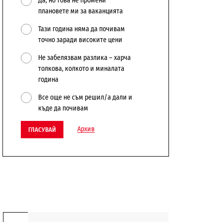
Да, но това не промени
плановете ми за ваканцията
Тази година няма да почивам
точно заради високите цени
Не забелязвам разлика – харча
толкова, колкото и миналата
година
Все още не съм решил/а дали и
къде да почивам
Архив
ГЛАСУВАЙ