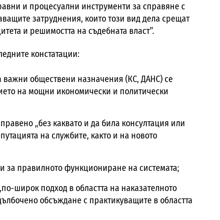
равни и процесуални инструменти за справяне с
аващите затруднения, които този вид дела срещат
итета и решимостта на съдебната власт”.
следните констатации:
а важни обществени назначения (КС, ДАНС) се
тието на мощни икономически и политически
правено „без каквато и да била консултация или
путацията на службите, както и на новото
и за правилното функциониране на системата;
 „по-широк подход в областта на наказателното
дълбочено обсъждане с практикуващите в областта