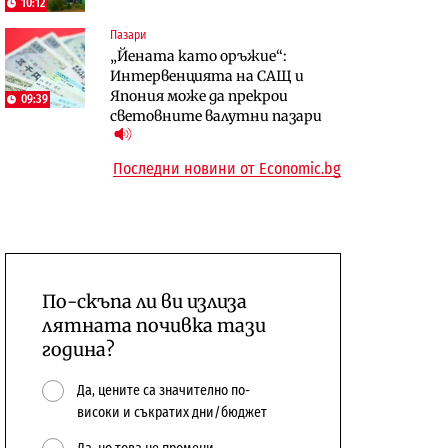
10:12
откажат напълно от Google
население и все повече сгради
Пазари
„Йената като оръжие“:
Публични финанси
Компании
Интервенцията на САЩ и
Общините вече зависят от
А1 отново е лидер при
Япония може да прекрои
09:39
централната власт за 75% от
технологичните компании и
световните валутни пазари
бюджетите си
системните интегратори
Последни новини от Economic.bg
По-скъпа ли ви излиза
лятната почивка тази
година?
Да, цените са значително по-
високи и съкратих дни/бюджет