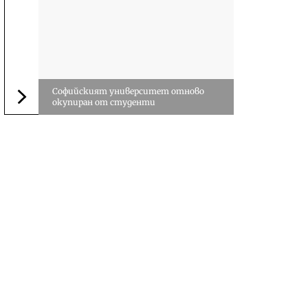
Софийският университет отново
окупиран от студенти
Следваща новина