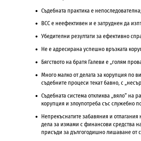
Съдебната практика е непоследователна
ВСС е неефективен и е затруднен да изп
Убедителни резултати за ефективно спр
Не е адресирана успешно връзката кор
Бягството на братя Галеви е „голям пров
Много малко от делата за корупция по ви
съдебните процеси текат бавно, с „нес
Съдебната система откликва „вяло” на р
корупция и злоупотреба със служебно п
Непрекъснатите забавяния и отлагания 
дела за измами с финансови средства н
присъди за дългогодишно лишаване от с