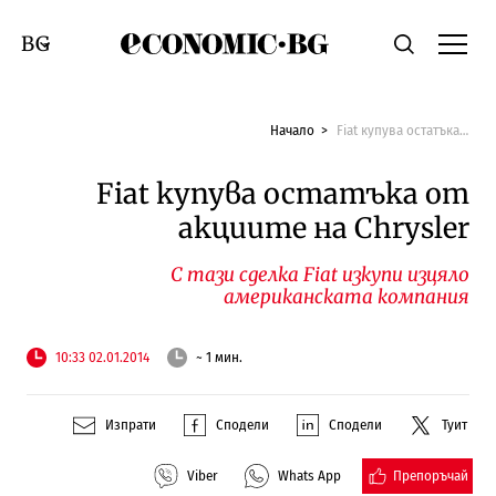
Economic.bg
Търсене
Смяна на език
Начало
Fiat купува остатъка от акциите на Chrysler
Fiat купува остатъка от
акциите на Chrysler
С тази сделка Fiat изкупи изцяло
американската компания
10:33 02.01.2014
~ 1 мин.
Изпрати
Сподели
Сподели
Туит
Препоръчай
Viber
Whats App