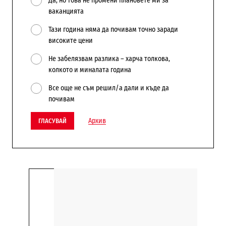
Да, но това не промени плановете ми за
ваканцията
Тази година няма да почивам точно заради
високите цени
Не забелязвам разлика – харча толкова,
колкото и миналата година
Все още не съм решил/а дали и къде да
почивам
Архив
ГЛАСУВАЙ