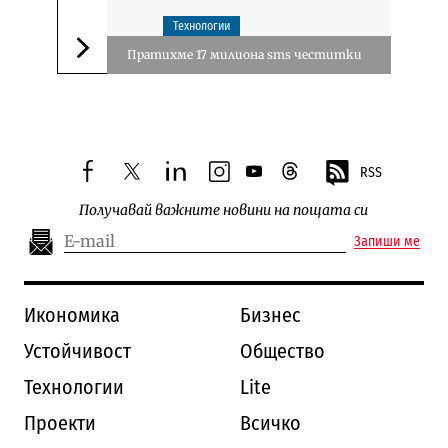
Технологии
Пратихме 17 милиона sms честитки
Следваща новина
RSS
facebook
twitter
linkedin
instagram
youtube
threads
Получавай важните новини на пощата си
Запиши ме
Икономика
Бизнес
Устойчивост
Общество
Технологии
Lite
Проекти
Всичко