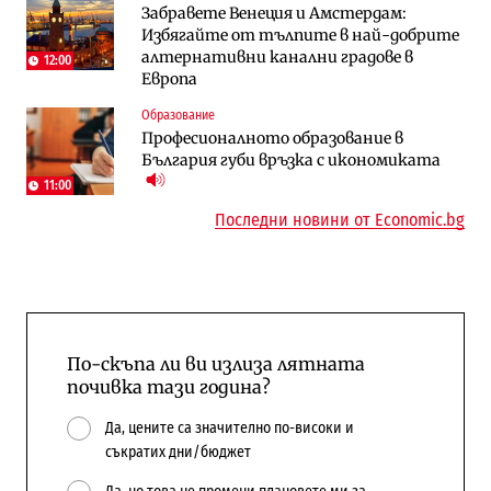
Забравете Венеция и Амстердам:
Държавният ТЕЦ „Марица изток 2“
„Ендуросат“ ще строи огромен
Избягайте от тълпите в най-добрите
работи с 5 блока
космически и отбранителен център в
алтернативни канални градове в
Доброславци
12:00
Европа
Енергетика
Регулации
Образование
АЕЦ „Козлодуй“ ще работи само още
Лекарствата за редки болести
Професионалното образование в
няколко седмици, ако сушата продължи
попадат в капан на обществените
България губи връзка с икономиката
поръчки?
11:00
Последни новини от Economic.bg
По-скъпа ли ви излиза лятната
почивка тази година?
Да, цените са значително по-високи и
съкратих дни/бюджет