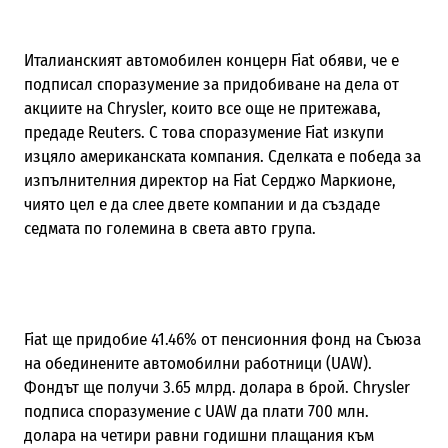
Италианският автомобилен концерн Fiat обяви, че е
подписал споразумение за придобиване на дела от
акциите на Chrysler, които все още не притежава,
предаде Reuters. С това споразумение Fiat изкупи
изцяло американската компания. Сделката е победа за
изпълнителния директор на Fiat Серджо Маркионе,
чиято цел е да слее двете компании и да създаде
седмата по големина в света авто група.
Fiat ще придобие 41.46% от пенсионния фонд на Съюза
на обединените автомобилни работници (UAW).
Фондът ще получи 3.65 млрд. долара в брой. Chrysler
подписа споразумение с UAW да плати 700 млн.
долара на четири равни годишни плащания към