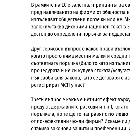
В рамките на ЕС е залегнал принципът за
с
пред навлизането на фирми от общността н
изпълняват обществени поръчки или не. Мн
заложим такъв дискриминационен текст в З
достъп до определени поръчки за поддоста
Друг сериозен въпрос е какво прави възло
когато просто няма местни малки и средни
съответната поръчка (било то като изпълни
процедурата и не си купува стоката/услуга
пък заобикаля закона, като се договаря с 
регистрират МСП у нас?
Трети въпрос е какъв е нетният ефект върх
продукт, държавните разходи и т.н.), когат
поръчката, но те ще го направят с
по-лошо 
от по-ефективни чужди фирми? Искаме ли 
с такива законови защити и преференции, 