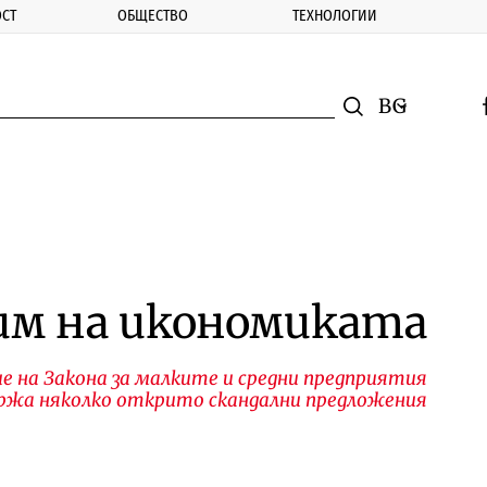
СТ
ОБЩЕСТВО
ТЕХНОЛОГИИ
nomic.bg
Търсене
Смяна на ез
f
Търси
дим на икономиката
е на Закона за малките и средни предприятия
ржа няколко открито скандални предложения