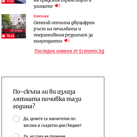
17:23
сушата продължи
улиците
10:12
Компании
Digi&AI
Компании
Generali отчита двуцифрен
Трафикът толкова е намалял,
„Ендуросат“ ще строи огромен
ръст на печалбата и
че големи медии обмислят да се
космически и отбранителен
оперативния резултат за
откажат напълно от Google
център в Доброславци
16:42
полугодието
Последни новини от Economic.bg
По-скъпа ли ви излиза
лятната почивка тази
година?
Да, цените са значително по-
високи и съкратих дни/бюджет
Да, но това не промени