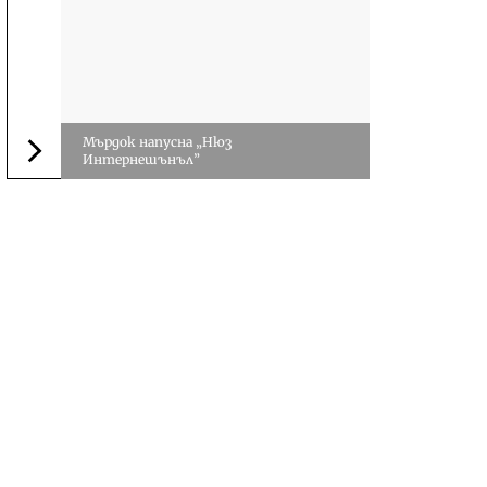
Мърдок напусна „Нюз
Интернешънъл”
Следваща новина