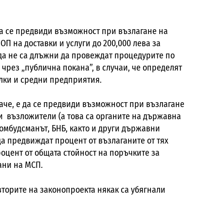
а се предвиди възможност при възлагане на
П на доставки и услуги до 200,000 лева за
о да не са длъжни да провеждат процедурите по
и чрез „публична покана”, в случаи, че определят
алки и средни предприятия.
че, е да се предвиди възможност при възлагане
 възложители (а това са органите на държавна
 омбудсманът, БНБ, както и други държавни
да предвиждат процент от възлаганите от тях
оцент от общата стойност на поръчките за
гани на МСП.
торите на законопроекта някак са убягнали