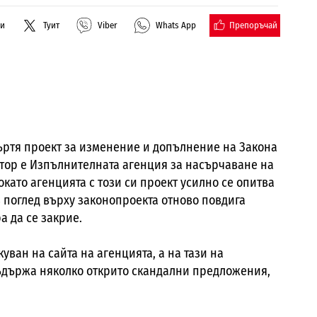
Препоръчай
ли
Туит
Viber
Whats App
въртя проект за изменение и допълнение на Закона
втор е Изпълнителната агенция за насърчаване на
като агенцията с този си проект усилно се опитва
 поглед върху законопроекта отново повдига
а да се закрие.
ван на сайта на агенцията, а на тази на
ъдържа няколко открито скандални предложения,