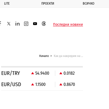
LITE
ПРОЕКТИ
ВСИЧКО
ик
Последни новини
acebook
twitter
linkedin
instagram
youtube
threads
Начало
Как да навредим на икономиката
EUR/TRY
54.9400
0.0182
EUR/USD
1.1500
0.8670