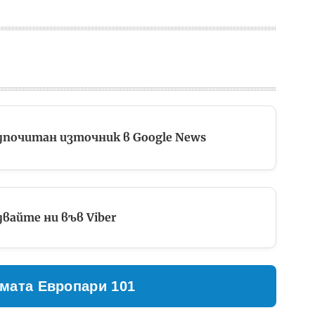
дпочитан източник в Google News
вайте ни във Viber
мата Европари 101