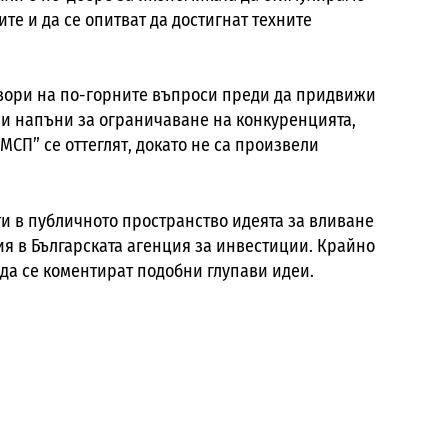
те и да се опитват да достигнат техните
овори на по-горните въпроси преди да придвижи
ни напъни за ограничаване на конкуренцията,
МСП” се оттеглят, докато не са произвели
и в публичното пространство идеята за вливане
ия в Българската агенция за инвестиции. Крайно
а да се коментират подобни глупави идеи.