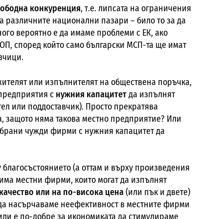
вободна конкуренция
, т.е. липсата на ограничения
а различните национални пазари – било то за да
ого вероятно е да имаме проблеми с ЕК, ако
ОП, според който само български МСП-та ще имат
вчици.
жителят или изпълнителят на обществена поръчка,
 предприятия с
нужния капацитет
да изпълнят
тел или поддоставчик). Просто прекратява
та, защото няма такова местно предприятие? Или
избрани чужди фирми с нужния капацитет да
у благосъстоянието (а оттам и върху произведения
о има местни фирми, които могат да изпълнят
качество или на по-висока цена
(или пък и двете)
да насърчаваме неефективност в местните фирми
или е по-добре за икономиката да стимулираме