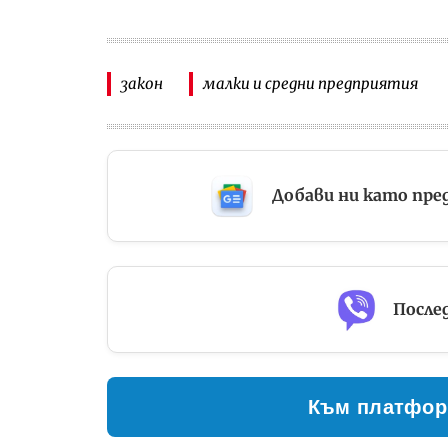
закон
малки и средни предприятия
Добави ни като пре
Послед
Към платфор