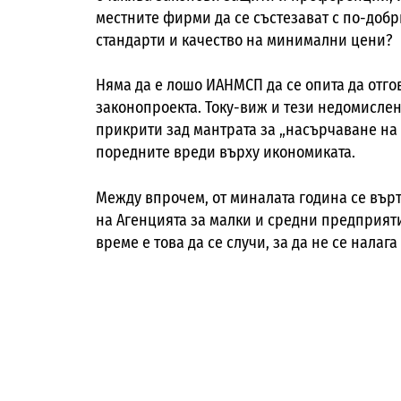
местните фирми да се състезават с по-добри
стандарти и качество на минимални цени?
Няма да е лошо ИАНМСП да се опита да отг
законопроекта. Току-виж и тези недомисле
прикрити зад мантрата за „насърчаване на 
поредните вреди върху икономиката.
Между впрочем, от миналата година се върт
на Агенцията за малки и средни предприят
време е това да се случи, за да не се налаг