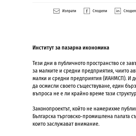
Изпрати
Сподели
Споде
Институт за пазарна икономика
Тези дни в публичното пространство се за
за малките и средни предприятия, чиито а
малки и средни предприятия (ИАНМСП). И до
да осмисли своето съществуване, един бърз
въпроса не е ли крайно време тази структур
Законопроектът, който не намерихме публику
Българска търговско-промишлена палата с
които заслужават внимание.