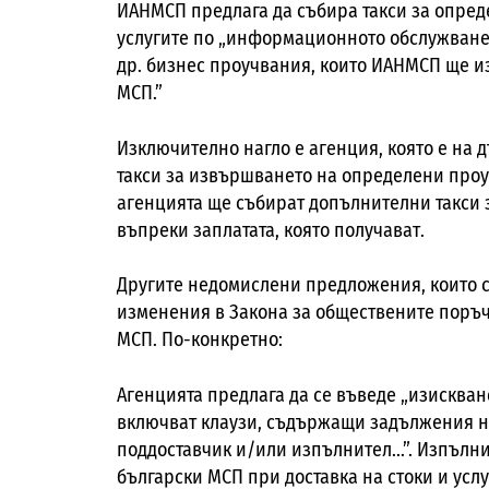
ИАНМСП предлага да събира такси за опред
услугите по „информационното обслужване
др. бизнес проучвания, които ИАНМСП ще и
МСП.”
Изключително нагло е агенция, която е на
такси за извършването на определени проуч
агенцията ще събират допълнителни такси з
въпреки заплатата, която получават.
Другите недомислени предложения, които с
изменения в Закона за обществените поръчк
МСП. По-конкретно:
Агенцията предлага да се въведе „изисква
включват клаузи, съдържащи задължения н
поддоставчик и/или изпълнител...”. Изпълн
български МСП при доставка на стоки и усл