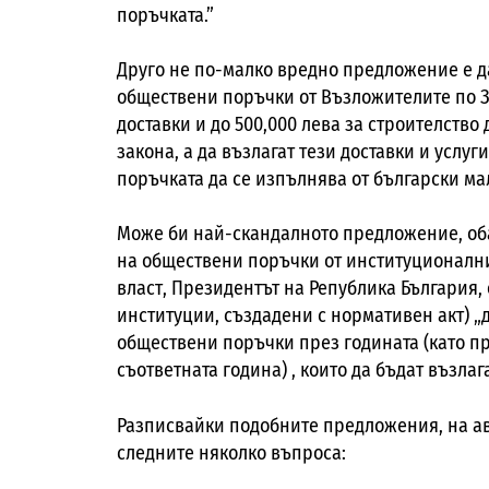
поръчката.”
Друго не по-малко вредно предложение е д
обществени поръчки от Възложителите по ЗО
доставки и до 500,000 лева за строителств
закона, а да възлагат тези доставки и услуг
поръчката да се изпълнява от български м
Може би най-скандалното предложение, оба
на обществени поръчки от институционални
власт, Президентът на Република България,
институции, създадени с нормативен акт) „
обществени поръчки през годината (като пр
съответната година) , които да бъдат възла
Разписвайки подобните предложения, на ав
следните няколко въпроса: