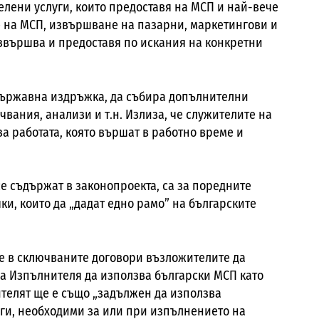
елени услуги, които предоставя на МСП и най-вече
 на МСП, извършване на пазарни, маркетингови и
звършва и предоставя по искания на конкретни
 държавна издръжка, да събира допълнителни
вания, анализи и т.н. Излиза, че служителите на
а работата, която вършат в работно време и
е съдържат в законопроекта, са за поредните
и, които да „дадат едно рамо” на българските
не в сключваните договори възложителите да
а Изпълнителя да използва български МСП като
ителят ще е също „задължен да използва
уги, необходими за или при изпълнението на