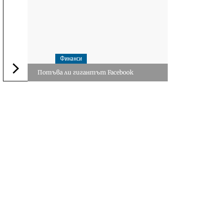
Финанси
Потъва ли гигантът Facebook
Следваща новина