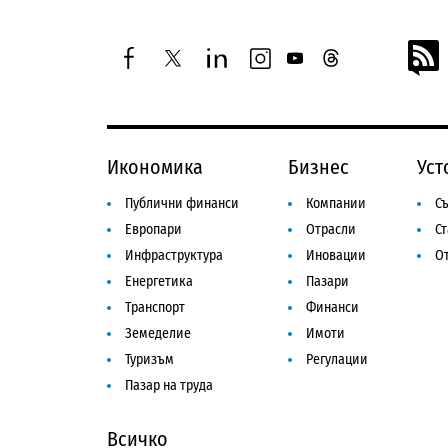
facebook
twitter
linkedin
instagram
youtube
threads
Икономика
Бизнес
Уст
Публични финанси
Компании
Съ
Европари
Отрасли
С
Инфраструктура
Иновации
От
Енергетика
Пазари
Транспорт
Финанси
Земеделие
Имоти
Туризъм
Регулации
Пазар на труда
Всичко