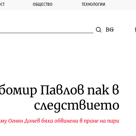
СТ
ОБЩЕСТВО
ТЕХНОЛОГИИ
nomic.bg
Търсене
Смяна на ез
f
Търси
бомир Павлов пак в
следствието
му Огнян Донев бяха обвинени в пране на пари