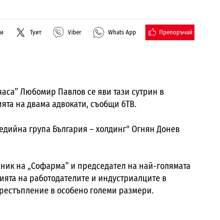
Препоръчай
ли
Туит
Viber
Whats App
 часа” Любомир Павлов се яви тази сутрин в
ята на двама адвокати, съобщи бТВ.
едийна група България – холдинг" Огнян Донев
еник на „Софарма” и председател на най-голямата
ята на работодателите и индустриалците в
престъпление в особено големи размери.