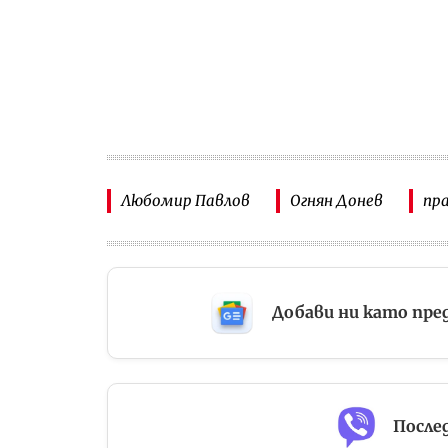
Любомир Павлов
Огнян Донев
пра
Добави ни като пре
Послед