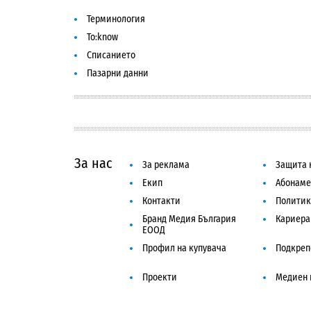
Терминология
To:know
Списанието
Пазарни данни
За нас
За реклама
Защита 
Екип
Абонаме
Контакти
Политик
Бранд Медия България
Кариера
ЕООД
Профил на купувача
Подкреп
Проекти
Медиен 