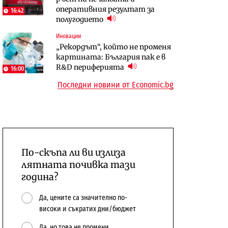
оперативния резултат за
център в Доброславци
център в Доброславци
16:42
полугодието
Digi&AI
Енергетика
Иновации
Трафикът толкова е намалял,
Държавният ТЕЦ „Марица
„Рекордът“, който не променя
че големи медии обмислят да се
изток 2“ работи с 5 блока
картината: България пак е в
откажат напълно от Google
10:12
R&D периферията
16:00
Последни новини от Economic.bg
По-скъпа ли ви излиза
лятната почивка тази
година?
Да, цените са значително по-
високи и съкратих дни/бюджет
Да, но това не промени