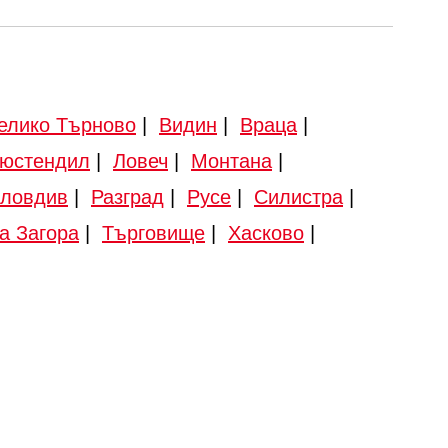
елико Търново
|
Видин
|
Враца
|
юстендил
|
Ловеч
|
Монтана
|
ловдив
|
Разград
|
Русе
|
Силистра
|
а Загора
|
Търговище
|
Хасково
|