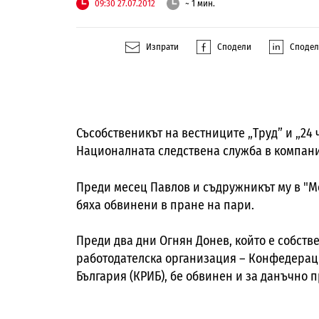
09:30 27.07.2012
~ 1 мин.
Изпрати
Сподели
Споде
Съсобственикът на вестниците „Труд” и „24
Националната следствена служба в компани
Преди месец Павлов и съдружникът му в "М
бяха обвинени в пране на пари.
Преди два дни Огнян Донев, който е собств
работодателска организация – Конфедераци
България (КРИБ), бе обвинен и за данъчно 