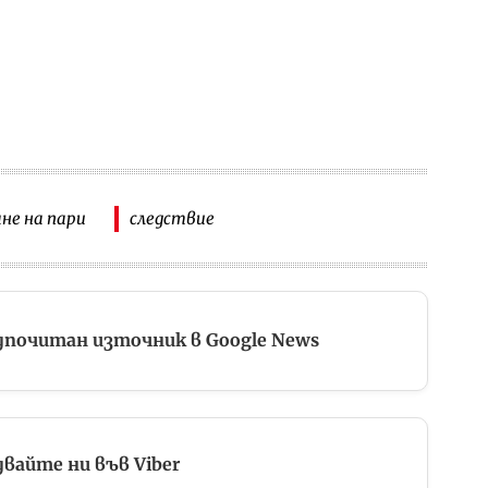
не на пари
следствие
дпочитан източник в Google News
вайте ни във Viber