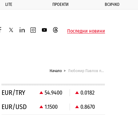
LITE
ПРОЕКТИ
ВСИЧКО
ик
Последни новини
acebook
twitter
linkedin
instagram
youtube
threads
Начало
Любомир Павлов пак в следствието
EUR/TRY
54.9400
0.0182
EUR/USD
1.1500
0.8670