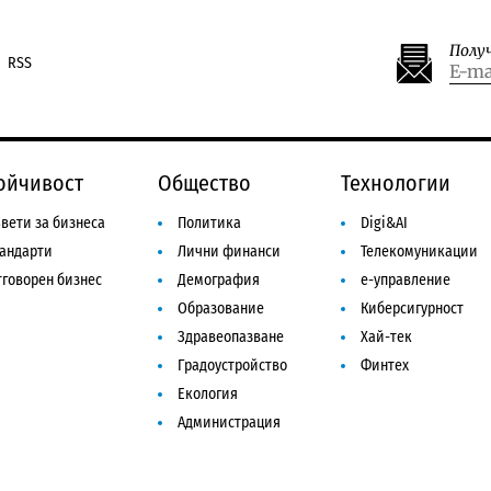
Полу
RSS
ойчивост
Общество
Технологии
вети за бизнеса
Политика
Digi&AI
тандарти
Лични финанси
Телекомуникации
говорен бизнес
Демография
е-управление
Образование
Киберсигурност
Здравеопазване
Хай-тек
Градоустройство
Финтех
Екология
Администрация