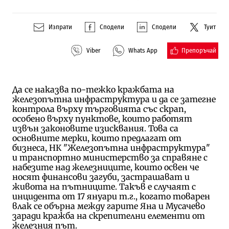
Изпрати
Сподели
Сподели
Туит
Препоръчай
Viber
Whats App
Да се наказва по-тежко кражбата на
железопътна инфраструктура и да се затегне
контрола върху търговията със скрап,
особено върху пунктове, които работят
извън законовите изисквания. Това са
основните мерки, които предлагат от
бизнеса, НК "Железопътна инфраструктура"
и транспортно министерство за справяне с
набезите над железниците, които освен че
носят финансови загуби, застрашават и
живота на пътниците. Такъв е случаят с
инцидента от 17 януари т.г., когато товарен
влак се обърна между гарите Яна и Мусачево
заради кражба на скрепителни елементи от
железния път.