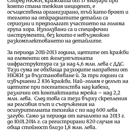
Според НКЖИ, кражбата от 17 янауари при
която стана тежкия инцидент, е
осъществена организирано, тъй като броят и
теглото на откраднатите детайли са
сериозни и предполагат участието на голяма
група хора. Използвани са и специфични
инструменти, без които е невъзможно
разкомплектоването на детайлите.
За периода 2011-2013 година, щетите от кражби
на елементи от железопътната
инфраструктура са за над 4,6 млн. лева с ДДС.
Тази сума не обхваща разходите направени от
НКЖИ за възстановяване ѝ. За три години са
извършени 2 836 кражби. Най-голям е делът на
щетите при посегателства над кабели,
различни от контактната мрежа – над 2,2
млн. лева. След това са тези върху скрепления
на релсовия път и съоръжения на
осигурителната техника с по над 600 лева
загуби. Само за периода от началото на 2013 г.
до 10.01.2014 г. са регистрирани 820 случая на
обща стойност близо 1,8 млн. лева.