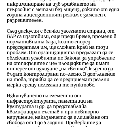
инкриминиране на извършването на
търговия с метали без лиценз, докато от една
година лицензионният режим е заменен с
разрешителен.
След дискусия с всички засегнати страни, от
БАР са изготвили, още преди време, промени в
нормативната база, които според
председателя им, ще сложат край на този
проблем. От организацията предлагат да се
облекчат условията по Закона за управление
на отпадъците с цел площадките да имат
интерес от излизане „на светло”, където да
бъдат контролирани по-лесно. В допълнение
на това, трябва да се предприемат реални
мерки срещу нелегални те пунктове.
Изкупуването на елементи от
инфраструктурата, паметници на
културата и др. да представлява
квалифициран състав и при повторно
нарушение, наказанието да е лишаване от
свобода от 1 до 5 години. Проверките за