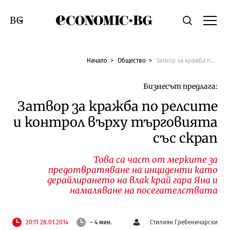
Economic.bg
Търсене
Смяна на език
Начало
Общество
Затвор за кражба по релсите и контрол върху търговията със скрап
Бизнесът предлага:
Затвор за кражба по релсите
и контрол върху търговията
със скрап
Това са част от мерките за
предотвратяване на инциденти като
дерайлирането на влак край гара Яна и
намаляване на посегателствата
20:11 28.01.2014
~ 4 мин.
Стилиян Гребеничарски