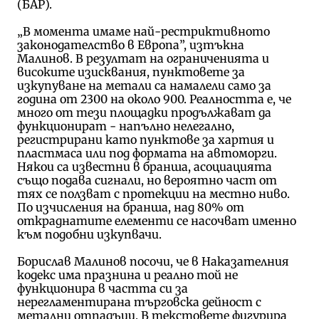
(БАР).
„В момента имаме най-рестриктивното
законодателство в Европа”, изтъкна
Малинов. В резултат на ограниченията и
високите изисквания, пунктовете за
изкупуване на метали са намалели само за
година от 2300 на около 900. Реалността е, че
много от тези площадки продължават да
функционират - напълно нелегално,
регистрирани като пунктове за хартия и
пластмаса или под формата на автоморги.
Някои са известни в бранша, асоциацията
също подава сигнали, но вероятно част от
тях се ползват с протекции на местно ниво.
По изчисления на бранша, над 80% от
откраднатите елементи се насочват именно
към подобни изкупвачи.
Борислав Малинов посочи, че в Наказателния
кодекс има празнина и реално той не
функционира в частта си за
нерегламентирана търговска дейност с
метални отпадъци. В текстовете фигурира