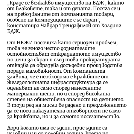
„Краде се всякакво имущество на БДЖ , както
от влаковете, така и от депата. Посяга се и
на превозваните от компанията товари,
особено на композициите със скрап”,
констатира Чавдар Трендафилов от Холдинг
БДЖ.
От НКЖИ посочиха като сериозен проблем,
това че много често дознателите
остойностяват откраднатото имущество
по цени за скрап и след това прокуратурата
отказва да образува досъдебни производства
поради маловажност. От компанията
заявиха, че е необходимо е кражбите от
железопътната инфраструктура да се
оценяват не само според нанесените
материални щети, но и според високата
степен на обществена опасност на деянието.
В този ред на мисли бе дадено и предложението
да се носи наказателна отговорност не само
за кражбата, но и за самото посегателство.
Дори когато има осъдени, присъдите са
условни или до половин година, което по