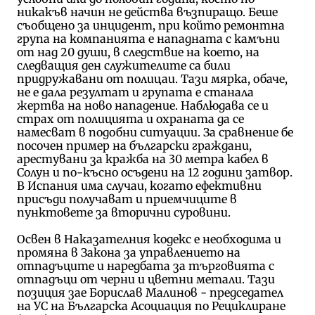
никакъв начин не действа възпиращо. Беше
съобщено за инцидент, при който ремонтна
група на компанията е нападната с камъни
от над 20 души, в следствие на което, на
следващия ден служителите са били
придружавани от полицаи. Тази мярка, обаче,
не е дала резултат и групата е станала
жертва на ново нападение. Наблюдава се и
страх от полицията и охраната да се
намесват в подобни ситуации. За сравнение бе
посочен пример на български граждани,
арестувани за кражба на 30 метра кабел в
Солун и по-късно осъдени на 12 години затвор.
В Испания има случаи, когато ефективни
присъди получават и приемчиците в
пунктовете за вторични суровини.
Освен в Наказателния кодекс е необходима и
промяна в Закона за управлението на
отпадъците и наредбата за търговията с
отпадъци от черни и цветни метали. Тази
позиция зае Борислав Малинов - председател
на УС на Българска Асоциация по Рециклиране