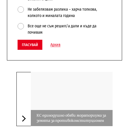
Не забелязвам разлика – харча толкова,
колкото и миналата година
Все още не съм решил/а дали и къде да
почивам
Архив
ГЛАСУВАЙ
КС единодушно обяви мораториума за
земята за противоконституционен
Следваща новина