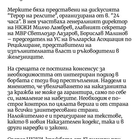
Мерките бяха представени на дискусията
"Терор на релсите", организирана от в. "24
часа". В нея участваха генералният директор
на НКЖИ Милчо Ламбрев, главният секретар
на МВР Светлозар Лазаров, Борислав Малинов
– председател на УС на Българска Асоциация по
Рециклиране, представители на
изпълнителната власт и ръководители в
железниците.
На срещата се постигна консенсус за
необходимостта от интегриран подход в
борбата с този вид престъпления. Надделя и
мнението, че увеличаването на наказанията
за кражба не може да гарантира, само по себе
си, намаление на набезите. Необходим е по-
строг контрол по цялата верига и от страна
на всички заинтересовани страни.
Наложително е и прецезиране на текстове,
както в новия Наказателен кодекс, така и в
други наредби и закони.