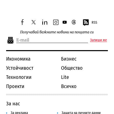
RSS
facebook
twitter
linkedin
instagram
youtube
threads
Получавай важните новини на пощата си
Запиши ме
Икономика
Бизнес
Устойчивост
Общество
Технологии
Lite
Проекти
Всичко
За нас
За реклама
Защита на личните данни