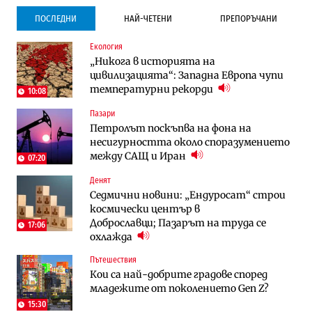
ПОСЛЕДНИ
НАЙ-ЧЕТЕНИ
ПРЕПОРЪЧАНИ
Екология
Градоустройство
Градоустройство
„Никога в историята на
Столична община избра изпълнител за
Столична община избра изпълнител за
цивилизацията“: Западна Европа чупи
преместването на трамвайното
преместването на трамвайното
температурни рекорди
трасе по бул. „Скобелев“
трасе по бул. „Скобелев“
10:08
Пазари
Компании
Енергетика
Петролът поскъпва на фона на
„Ендуросат“ ще строи огромен
Държавният ТЕЦ „Марица изток 2“
несигурността около споразумението
космически и отбранителен център в
работи с 5 блока
между САЩ и Иран
Доброславци
07:20
Денят
Енергетика
Компании
Седмични новини: „Ендуросат“ строи
Държавният ТЕЦ „Марица изток 2“
„Ендуросат“ ще строи огромен
космически център в
работи с 5 блока
космически и отбранителен център в
Доброславци; Пазарът на труда се
Доброславци
17:06
охлажда
Digi&AI
Регулации
Пътешествия
Трафикът толкова е намалял, че големи
Кабинетът иска да отпадне забраната
Кои са най-добрите градове според
медии обмислят да се откажат
за износ на дизел и керосин
младежите от поколението Gen Z?
напълно от Google
15:30