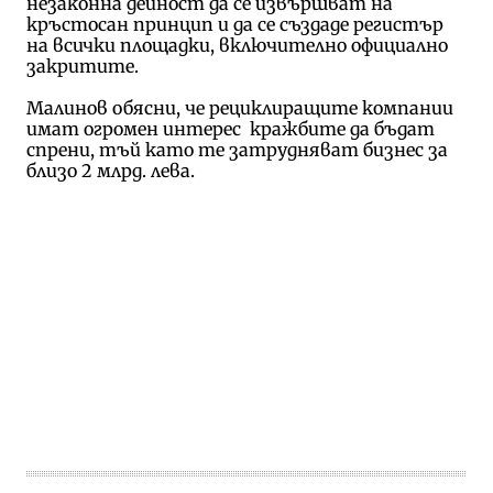
незаконна дейност да се извършват на
кръстосан принцип и да се създаде регистър
на всички площадки, включително официално
закритите.
Малинов обясни, че рециклиращите компании
имат огромен интерес кражбите да бъдат
спрени, тъй като те затрудняват бизнес за
близо 2 млрд. лева.