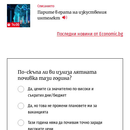
Пазар на труда
Компании
Списанието
Пазарът на труда продължава да се
Интервю | Истинската иновация идва
Парите в ерата на изкуствения
охлажда, а три сектора го дърпат
от решаването на реални проблеми на
интелект
надолу
потребителите
14:00
Последни новини от Economic.bg
По-скъпа ли ви излиза лятната
почивка тази година?
Да, цените са значително по-високи и
съкратих дни/бюджет
Да, но това не промени плановете ми за
ваканцията
Тази година няма да почивам точно заради
високите цени