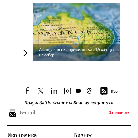
Австралия се е преместила с 1,5 метра
на север
Следваща новина
RSS
facebook
twitter
linkedin
instagram
youtube
threads
Получавай важните новини на пощата си
Запиши ме
Икономика
Бизнес