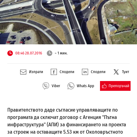
08:46 28.07.2016
~ 1 мин.
Изпрати
Сподели
Сподели
Туит
Препоръчай
Viber
Whats App
Правителството даде съгласие управляващите по
програмата да сключат договор с Агенция "Пътна
инфраструктура" (АПИ) за финансирането на проекта
за строеж на оставащите 5.53 км от Околовръстното