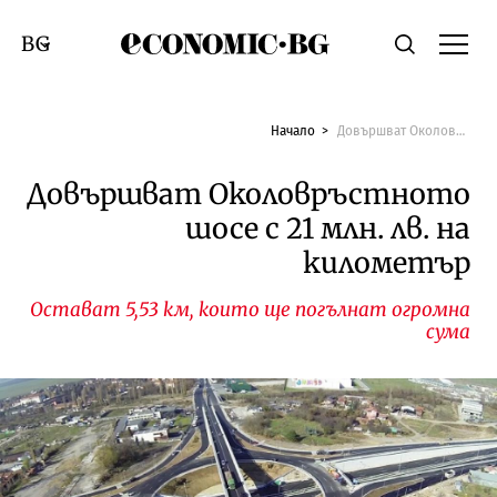
Economic.bg
Търсене
Смяна на език
Начало
Довършват Околовръстното шосе с 21 млн. лв. на километър
Довършват Околовръстното
шосе с 21 млн. лв. на
километър
Остават 5,53 км, които ще погълнат огромна
сума