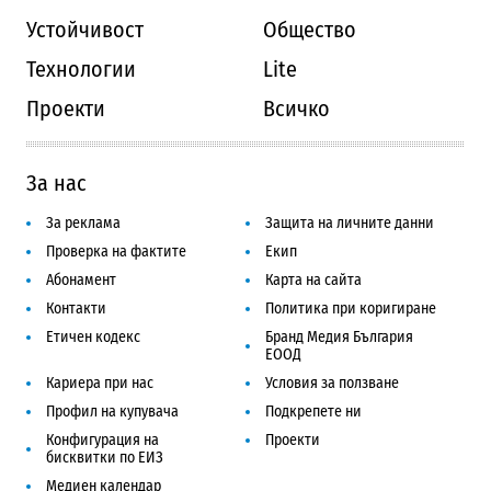
Устойчивост
Общество
Технологии
Lite
Проекти
Всичко
За нас
За реклама
Защита на личните данни
Проверка на фактите
Екип
Абонамент
Карта на сайта
Контакти
Политика при коригиране
Етичен кодекс
Бранд Медия България
ЕООД
Кариера при нас
Условия за ползване
Профил на купувача
Подкрепете ни
Конфигурация на
Проекти
бисквитки по ЕИЗ
Медиен календар