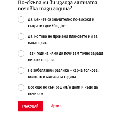
По-скъпа ли ви излиза лятната
почивка тази година?
Да, цените са значително по-високи и
съкратих дни/бюджет
Да, но това не промени плановете ми за
ваканцията
Тази година няма да почивам точно заради
високите цени
Не забелязвам разлика – харча толкова,
колкото и миналата година
Все още не съм решил/а дали и къде да
почивам
Архив
ГЛАСУВАЙ