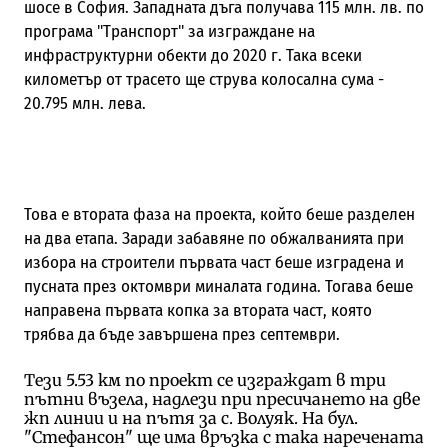
шосе в София. Западната дъга получава 115 млн. лв. по
програма "Транспорт" за изграждане на
инфраструктурни обекти до 2020 г. Така всеки
километър от трасето ще струва колосална сума -
20.795 млн. лева.
Това е втората фаза на проекта, който беше разделен
на два етапа. Заради забавяне по обжалванията при
избора на строители първата част беше изградена и
пусната през октомври миналата година. Тогава беше
направена първата копка за втората част, която
трябва да бъде завършена през септември.
Тези 5.53 км по проект се изграждат в три
пътни възела, надлези при пресичането на две
жп линии и на пътя за с. Волуяк. На бул.
"Стефансон" ще има връзка с така наречената