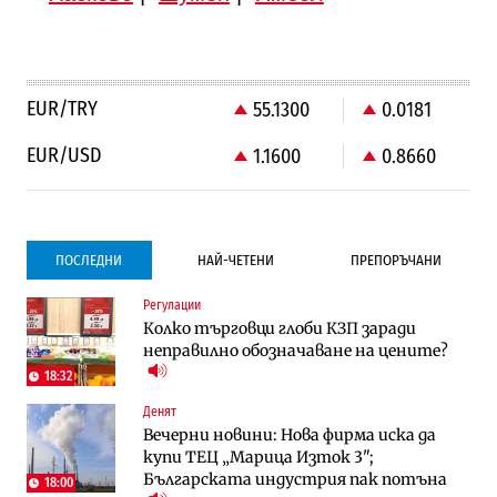
EUR/TRY
55.1300
0.0181
EUR/USD
1.1600
0.8660
ПОСЛЕДНИ
НАЙ-ЧЕТЕНИ
ПРЕПОРЪЧАНИ
Регулации
Градоустройство
Градоустройство
Колко търговци глоби КЗП заради
Столична община избра изпълнител за
Столична община избра изпълнител за
неправилно обозначаване на цените?
преместването на трамвайното
преместването на трамвайното
трасе по бул. „Скобелев“
трасе по бул. „Скобелев“
18:32
Денят
Компании
Енергетика
Вечерни новини: Нова фирма иска да
„Ендуросат“ ще строи огромен
Държавният ТЕЦ „Марица изток 2“
купи ТЕЦ „Марица Изток 3";
космически и отбранителен център в
работи с 5 блока
Българската индустрия пак потъна
Доброславци
18:00