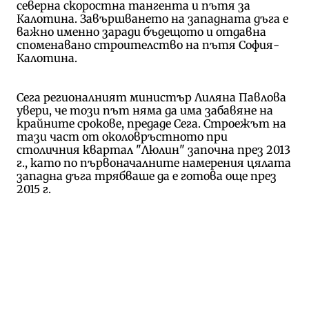
северна скоростна тангента и пътя за
Калотина. Завършването на западната дъга е
важно именно заради бъдещото и отдавна
споменавано строителство на пътя София-
Калотина.
Сега регионалният министър Лиляна Павлова
увери, че този път няма да има забавяне на
крайните срокове, предаде Сега. Строежът на
тази част от околовръстното при
столичния квартал "Люлин" започна през 2013
г., като по първоначалните намерения цялата
западна дъга трябваше да е готова още през
2015 г.