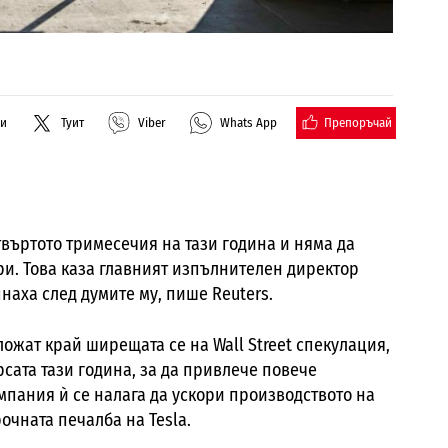
Препоръчай
ли
Туит
Viber
Whats App
твъртото тримесечия на тази година и няма да
ри. Това каза главният изпълнителен директор
наха след думите му, пише Reuters.
сложат край ширещата се на Wall Street спекулация,
рсата тази година, за да привлече повече
мпания ѝ се налага да ускори производството на
рочната печалба на Tesla.