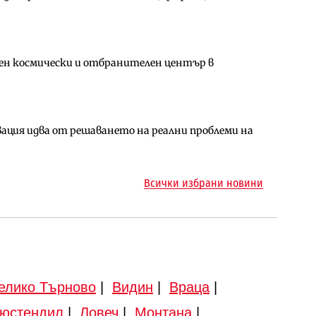
ен космически и отбранителен център в
за придобиване на Euroapi Italy
ълнител за преместването на трамвайното
ция идва от решаването на реални проблеми на
арцеларния план за магистралата Русе – Велико
ото езеро става част от бъдещата магистрала
Всички избрани новини
елико Търново
|
Видин
|
Враца
|
юстендил
|
Ловеч
|
Монтана
|