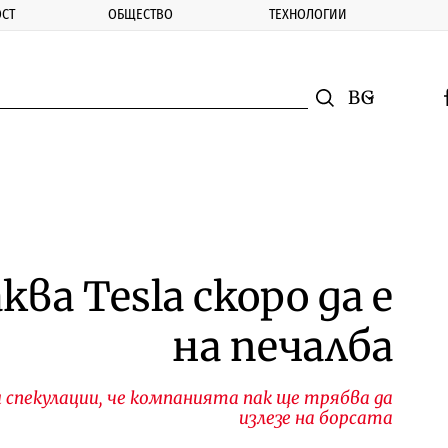
СТ
ОБЩЕСТВО
ТЕХНОЛОГИИ
nomic.bg
Търсене
Смяна на ез
f
Търси
ва Tesla скоро да е
на печалба
и спекулации, че компанията пак ще трябва да
излезе на борсата