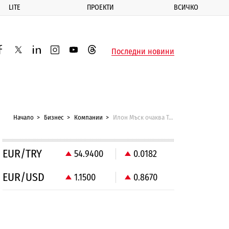
LITE
ПРОЕКТИ
ВСИЧКО
ик
Последни новини
acebook
twitter
linkedin
instagram
youtube
threads
Начало
Бизнес
Компании
Илон Мъск очаква Tesla скоро да е на печалба
EUR/TRY
54.9400
0.0182
EUR/USD
1.1500
0.8670