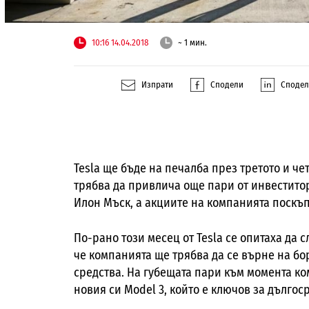
10:16 14.04.2018
~ 1 мин.
Изпрати
Сподели
Споде
Tesla ще бъде на печалба през третото и че
трябва да привлича още пари от инвестито
Илон Мъск, а акциите на компанията поскъп
По-рано този месец от Tesla се опитаха да 
че компанията ще трябва да се върне на бо
средства. На губещата пари към момента ко
новия си Model 3, който е ключов за дългос