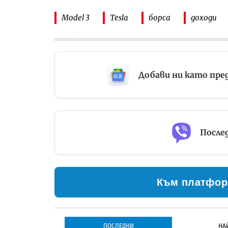
Model 3
Tesla
борса
доходи
Добави ни като пре
Послед
Към платфор
ПОСЛЕДНИ
НА