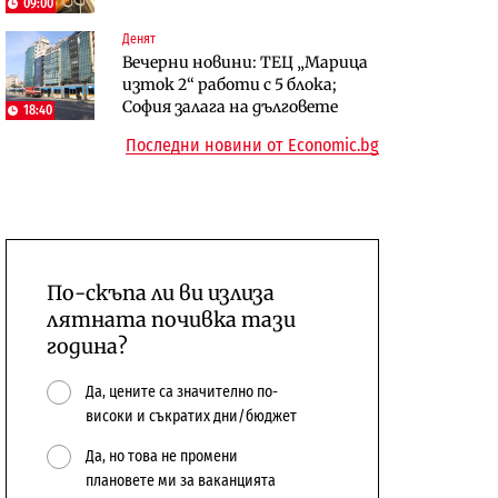
09:00
сушата продължи
Денят
Digi&AI
Компании
Вечерни новини: ТЕЦ „Марица
Трафикът толкова е намалял,
„Ендуросат“ ще строи огромен
изток 2“ работи с 5 блока;
че големи медии обмислят да се
космически и отбранителен
София залага на дълговете
18:40
откажат напълно от Google
център в Доброславци
Последни новини от Economic.bg
По-скъпа ли ви излиза
лятната почивка тази
година?
Да, цените са значително по-
високи и съкратих дни/бюджет
Да, но това не промени
плановете ми за ваканцията