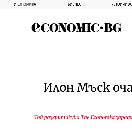
ИКОНОМИКА
БИЗНЕС
УСТОЙЧИВО
Eco
Илон Мъск очак
Той разкритикува The Economist зарад