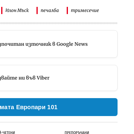
Илон Мъск
печалба
тримесечие
дпочитан източник в Google News
вайте ни във Viber
мата Европари 101
Й-ЧЕТЕНИ
ПРЕПОРЪЧАНИ