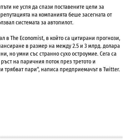
пъти не успя да спази поставените цели за
 репутацията на компанията беше засегната от
лзвал системата за автопилот.
ал в
The Economist
, в който са цитирани прогнози,
нсиране в размер на между 2.5 и 3 млрд. долара
чни, но умни със странно сухо остроумие. Сега са
ръст на паричния поток през третото и
ни трябват пари“, написа предприемачът в
Twitter
.