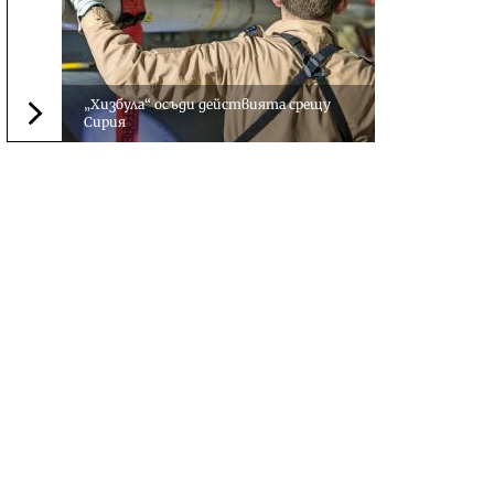
„Хизбула“ осъди действията срещу
Сирия
Следваща новина