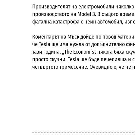
Производителят на електромобили няколко 
производството на Model 3. В същото време
фатална катастрофа с неин автомобил, изпо
Коментарът на Мъск дойде
по повод матери
че
Tesla
ще има нужда от допълнително фина
тази година. „
The Economist
някога бяха ску
просто скучни.
Tesla
ще бъде печеливша и с 
четвъртото тримесечие. Очевидно е, че не 