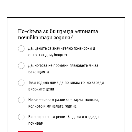
По-скъпа ли ви излиза лятната
почивка тази година?
Да, цените са значително по-високи и
съкратих дни/бюджет
Да, но това не промени плановете ми за
ваканцията
Тази година няма да почивам точно заради
високите цени
Не забелязвам разлика – харча толкова,
колкото и миналата година
Все още не съм решил/а дали и къде да
почивам