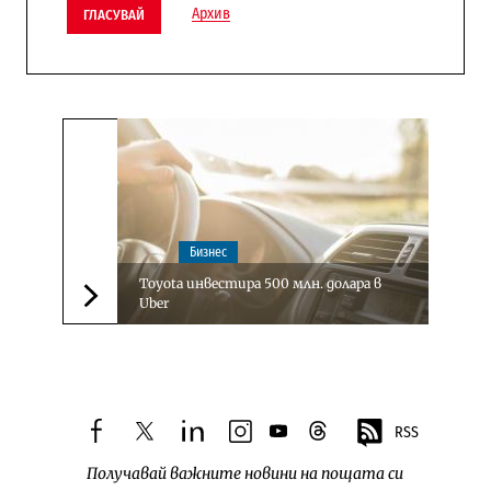
Архив
ГЛАСУВАЙ
Бизнес
Toyota инвестира 500 млн. долара в
Uber
Следваща новина
RSS
facebook
twitter
linkedin
instagram
youtube
threads
Получавай важните новини на пощата си