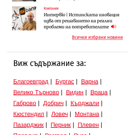
вдигнати
Компании
Инфраструктура
Инфраструктура
Интервю | Истинската иновация
АПИ възложи промяната на
Вторият мост над Варненското
идва от решаването на реални
парцеларния план за
езеро става част от бъдещата
проблеми на потребителите
магистралата Русе – Велико
магистрала „Черно море“
Всички избрани новини
Търново
Виж съдържание за:
Благоевград
|
Бургас
|
Варна
|
Велико Търново
|
Видин
|
Враца
|
Габрово
|
Добрич
|
Кърджали
|
Кюстендил
|
Ловеч
|
Монтана
|
Пазарджик
|
Перник
|
Плевен
|