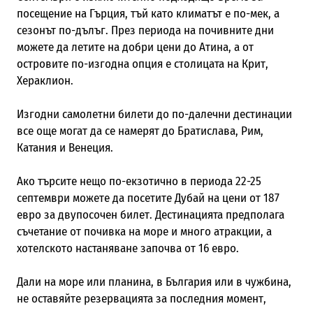
посещение на Гърция, тъй като климатът е по-мек, а
сезонът по-дълъг. През периода на почивните дни
можете да летите на добри цени до Атина, а от
островите по-изгодна опция е столицата на Крит,
Хераклион.
Изгодни самолетни билети до по-далечни дестинации
все още могат да се намерят до Братислава, Рим,
Катания и Венеция.
Ако търсите нещо по-екзотично в периода 22-25
септември можете да посетите Дубай на цени от 187
евро за двупосочен билет. Дестинацията предполага
съчетание от почивка на море и много атракции, а
хотелското настаняване започва от 16 евро.
Дали на море или планина, в България или в чужбина,
не оставяйте резервацията за последния момент,