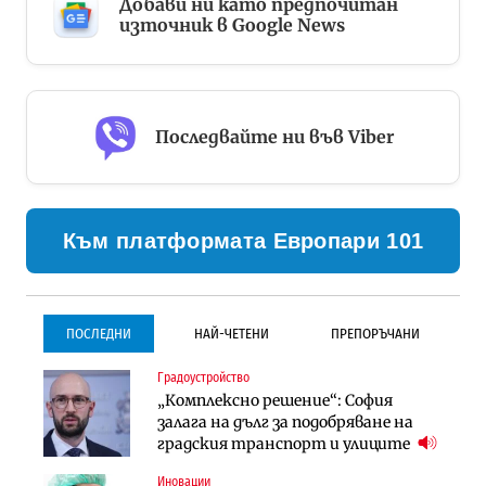
Добави ни като предпочитан
източник в Google News
Последвайте ни във Viber
Към платформата Европари 101
ПОСЛЕДНИ
НАЙ-ЧЕТЕНИ
ПРЕПОРЪЧАНИ
Градоустройство
Градоустройство
Инфраструктура
„Комплексно решение“: София
Столична община избра
Проектирането на тунела под
залага на дълг за подобряване на
изпълнител за преместването на
Петрохан ще върви паралелно с
градския транспорт и улиците
трамвайното трасе по бул.
екологичните оценки
„Скобелев“
Иновации
Компании