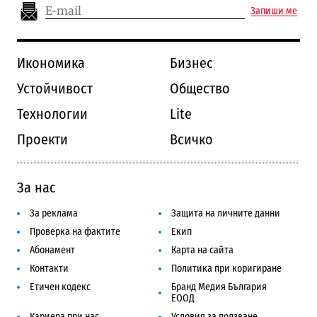
Запиши ме
Икономика
Бизнес
Устойчивост
Общество
Технологии
Lite
Проекти
Всичко
За нас
За реклама
Защита на личните данни
Проверка на фактите
Екип
Абонамент
Карта на сайта
Контакти
Политика при коригиране
Етичен кодекс
Бранд Медия България
ЕООД
Кариера при нас
Условия за ползване