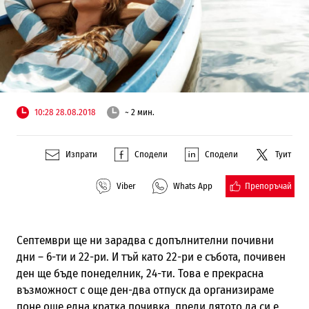
10:28 28.08.2018
~ 2 мин.
Изпрати
Сподели
Сподели
Туит
Препоръчай
Viber
Whats App
Септември ще ни зарадва с допълнителни почивни
дни – 6-ти и 22-ри.
И тъй като 22-ри е събота, почивен
ден ще бъде понеделник, 24-ти. Това е прекрасна
възможност с още ден-два отпуск да организираме
поне още една кратка почивка, преди лятото да си е