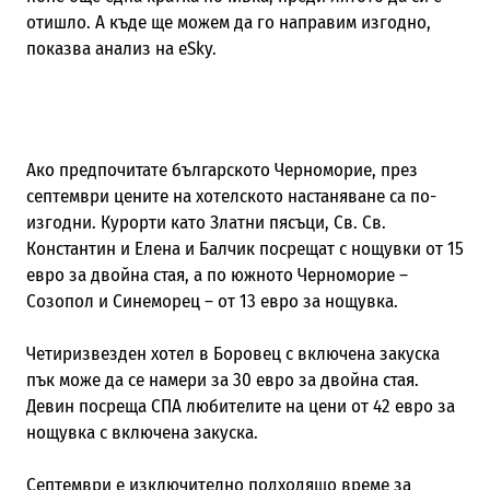
отишло. А къде ще можем да го направим изгодно,
показва анализ на
eSky.
Ако предпочитате българското Черноморие, през
септември цените на хотелското настаняване са по-
изгодни. Курорти като Златни пясъци, Св. Св.
Константин и Елена и Балчик посрещат с нощувки от 15
евро за двойна стая, а по южното Черноморие –
Созопол и Синеморец – от 13 евро за нощувка.
Четиризвезден хотел в Боровец с включена закуска
пък може да се намери за 30 евро за двойна стая.
Девин посреща СПА любителите на цени от 42 евро за
нощувка с включена закуска.
Септември е изключително подходящо време за