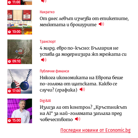
трасе по бул. „Скобелев“
11:00
Накратко
Компании
Градоустройство
От днес левът изчезва от етикетите,
Vivacom предлага над 150 устройства с
Столична община избра изпълнител за
менютата и брошурите
90% отстъпка през август
преместването на трамвайното
трасе по бул. „Скобелев“
10:00
Транспорт
Компании
Енергетика
4 млрд. евро по-късно: България не
„Ендуросат“ ще строи огромен
Държавният ТЕЦ „Марица изток 2“
успява да модернизира жп мрежата си
космически и отбранителен център в
работи с 5 блока
Доброславци
09:10
Публични финанси
Енергетика
Компании
Някога икономиката на Европа беше
Държавният ТЕЦ „Марица изток 2“
„Ендуросат“ ще строи огромен
по-голяма от щатската. Какво се
работи с 5 блока
космически и отбранителен център в
случи? (графика)
Доброславци
17:00
Digi&AI
Енергетика
Регулации
Излиза ли от контрол? „Кръстникът
АЕЦ „Козлодуй“ ще работи само още
Лекарствата за редки болести
на AI“ за най-голямата заплаха пред
няколко седмици, ако сушата продължи
попадат в капан на обществените
човечеството
поръчки?
15:00
Последни новини от Economic.bg