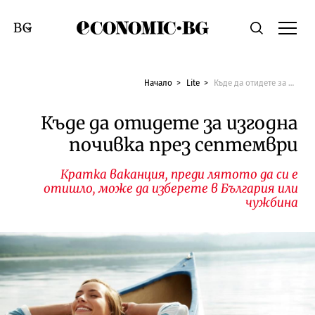
Economic.bg
Търсене
Смяна на език
Начало
Lite
Къде да отидете за изгодна почивка през септември
Къде да отидете за изгодна
почивка през септември
Кратка ваканция, преди лятото да си е
отишло, може да изберете в България или
чужбина