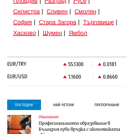
Пловдив
|
Разград
|
Русе
|
Силистра
|
Сливен
|
Смолян
|
София
|
Стара Загора
|
Търговище
|
Хасково
|
Шумен
|
Ямбол
EUR/TRY
55.1300
0.0181
EUR/USD
1.1600
0.8660
ПОСЛЕДНИ
НАЙ-ЧЕТЕНИ
ПРЕПОРЪЧАНИ
Образование
Градоустройство
Компании
Професионалното образование в
Столична община избра изпълнител за
Vivacom предлага над 150 устройства с
България губи връзка с икономиката
преместването на трамвайното
90% отстъпка през август