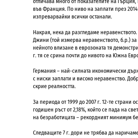
отличава много от показателите на Гърция, 
във Франция. По ниво на заплати през 2014
изпреварвайки всички останали.
Накрая, нека да разгледаме неравенството.
Джини
(
той измерва неравенството, б.р.) за
нейното влизане в еврозоната тя демонстр
г. тя се срина почти до нивото на Южна Евр
Германия – най-силната икономически държ
с ниски заплати и високо неравенство. До
скрие реалността.
За периода от 1999 до 2007 г. 12-те страни
годишен ръст от 2,18%, който се пада на св
на безработицата – рекордният минимум бе д
Следващите 7 г. дори не трябва да наричаме