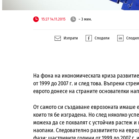
15:27 14.11.2015
~ 3 мин.
Изпрати
Сподели
Споде
На фона на икономическата криза развитиет
от 1999 до 2007 г. и след това. Въпреки ст
еврото донесе на страните основателки на
От самото си създаване еврозоната имаше е
които тя бе изградена. Но след няколко усп
можеха да се похвалят с устойчив растеж и
наопаки. Следователно развитието на евроз
фази: щастливите години от 1999 до 2007 г