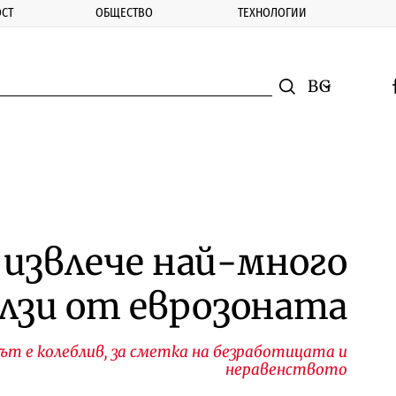
СТ
ОБЩЕСТВО
ТЕХНОЛОГИИ
nomic.bg
Търсене
Смяна на ез
f
Търси
 извлече най-много
лзи от еврозоната
ът е колеблив, за сметка на безработицата и
неравенството