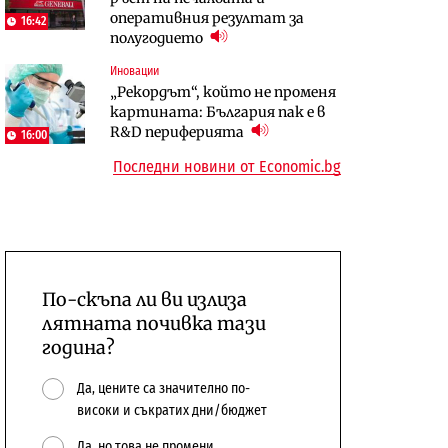
оперативния резултат за
откажат напълно от Google
център в Доброславци
16:42
полугодието
Енергетика
Иновации
Компании
Държавният ТЕЦ „Марица
„Рекордът“, който не променя
„Ендуросат“ ще строи огромен
изток 2“ работи с 5 блока
картината: България пак е в
космически и отбранителен
10:12
R&D периферията
център в Доброславци
16:00
Последни новини от Economic.bg
По-скъпа ли ви излиза
лятната почивка тази
година?
Да, цените са значително по-
високи и съкратих дни/бюджет
Да, но това не промени