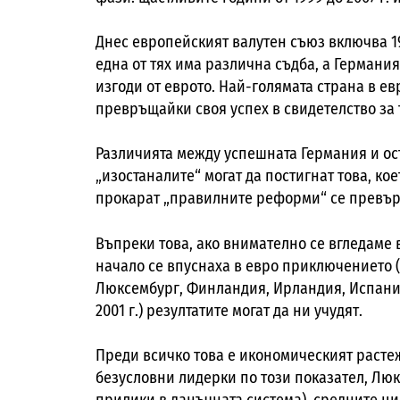
Днес европейският валутен съюз включва 19
една от тях има различна съдба, а Германи
изгоди от еврото. Най-голямата страна в е
превръщайки своя успех в свидетелство за 
Различията между успешната Германия и ос
„изостаналите“ могат да постигнат това, ко
прокарат „правилните реформи“ се превър
Въпреки това, ако внимателно се вгледаме в
начало се впуснаха в евро приключението (
Люксембург, Финландия, Ирландия, Испания,
2001 г.) резултатите могат да ни учудят.
Преди всичко това е икономическият расте
безусловни лидерки по този показател, Люк