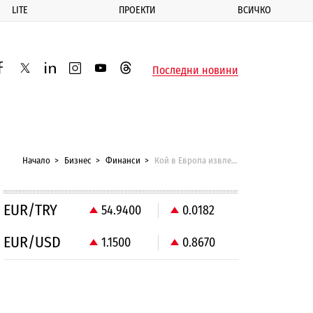
LITE
ПРОЕКТИ
ВСИЧКО
ик
Последни новини
acebook
twitter
linkedin
instagram
youtube
threads
Начало
Бизнес
Финанси
Кой в Европа извлече най-много ползи от еврозоната
EUR/TRY
54.9400
0.0182
EUR/USD
1.1500
0.8670