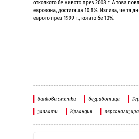
отколкото бе нивото през 2008 г. А това по
еврозона, достигаща 10,8%. Излиза, че тя д
еврото през 1999 г., когато бе 10%.
банкови сметки
безработица
Ге
заплати
Ирландия
персонализир