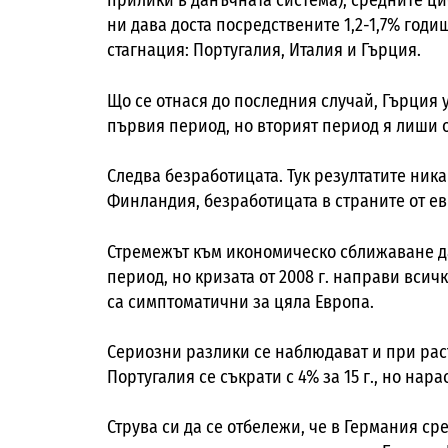
прилики в данъчната система), средните циф
ни дава доста посредствените 1,2-1,7% годи
стагнация: Португалия, Италия и Гърция.
Що се отнася до последния случай, Гърция 
първия период, но вторият период я лиши о
Следва безработицата. Тук резултатите ник
Финландия, безработицата в страните от евр
Стремежът към икономическо сближаване д
период, но кризата от 2008 г. направи всич
са симптоматични за цяла Европа.
Сериозни разлики се наблюдават и при раст
Португалия се съкрати с 4% за 15 г., но нар
Струва си да се отбележи, че в Германия сре