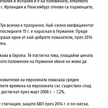
Италия и Испания и е на половината, отколкото
 г. Ирландия и Люксембург отново са първенците,
 Тук всичко е прозрачно. Най-силно коефициентът
 последните 15 г. е нараснал в Германия. Преди
ираше едни от най-добрите показатели, през 2014
опа.
ава в Европа. Тя постигна това, плащайки цената
брото положение на Германия обаче не може да
 основателки на еврозоната показаха среден
етлите времена на еврозоната със съществен спад
остигнат през март 2008 г. – 7,2%.
 стагнация, защото БВП през 2014 г. е по-нисък,