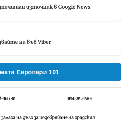
дпочитан източник в Google News
вайте ни във Viber
мата Европари 101
Й-ЧЕТЕНИ
ПРЕПОРЪЧАНИ
залага на дълг за подобряване на градския
ълнител за преместването на трамвайното
д Петрохан ще върви паралелно с екологичните