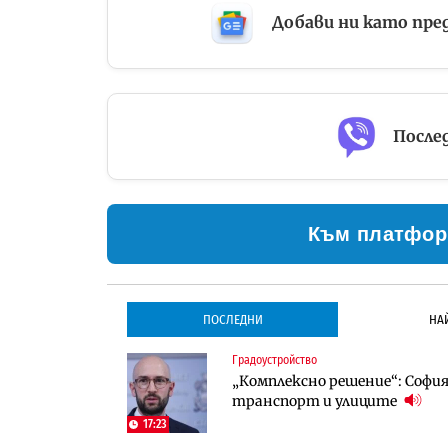
Добави ни като пре
Послед
Към платфор
ПОСЛЕДНИ
НА
Градоустройство
Градоустройство
Инфраструктура
„Комплексно решение“: София 
Столична община избра изп
Проектирането на тунела по
транспорт и улиците
трасе по бул. „Скобелев“
оценки
17:23