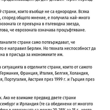
 страни, които въобще не са еднородни. Всяка
я, според общото мнение, е получила най-много
врозоната се превърна в пътеводна звезда,
това, че еврозоната означава процъфтяване.
таналите страни само потвърждават, че
ето е направил Берлин. Но тяхната неспособност да
на в присъда за икономиките им.
 ситуацията в отделните страни, които от самото
Германия, Франция, Италия, Белгия, Холандия,
 Португалия, Австрия през 1999 г. и Гърция през
ж. Ако не взимаме предвид двете страни
сембург и Ирландия (те са обединени от многото