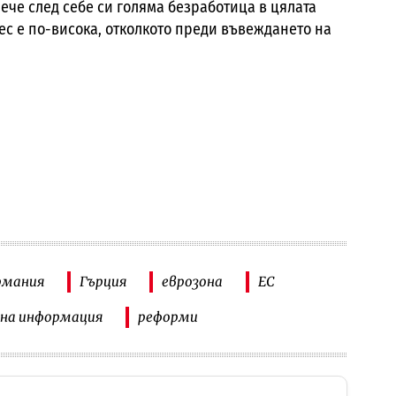
влече след себе си голяма безработица в цялата
нес е по-висока, отколкото преди въвеждането на
рмания
Гърция
еврозона
ЕС
ана информация
реформи