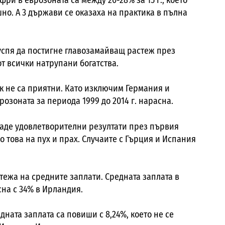
ри в еврозоната са между 20-28% за 15 г., което
шно. А 3 държави се оказаха на практика в пълна
успя да постигне главозамайващ растеж през
т всички натрупани богатства.
ак не са приятни. Като изключим Германия и
озоната за периода 1999 до 2014 г. нарасна.
аде удовлетворителни резултати през първия
ко това на пух и прах. Случаите с Гърция и Испания
ежа на средните заплати. Средната заплата в
асна с 34% в Ирландия.
дната заплата са повиши с 8,24%, което не се