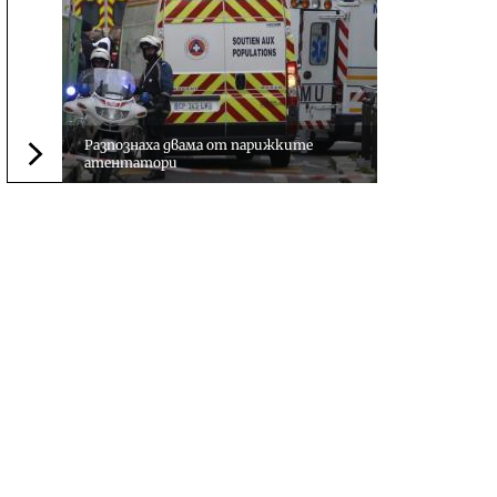
Разпознаха двама от парижките
атентатори
Следваща новина