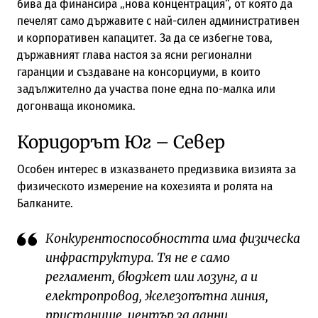
бива да финансира „нова концентрация“, от която да
печелят само държавите с най-силен административен
и корпоративен капацитет. За да се избегне това,
държавният глава настоя за ясни регионални
гаранции и създаване на консорциуми, в които
задължително да участва поне една по-малка или
догонваща икономика.
Коридорът Юг – Север
Особен интерес в изказването предизвика визията за
физическото измерение на кохезията и ролята на
Балканите.
Конкурентоспособността има физическа
инфраструктура. Тя не е само
регламент, бюджет или лозунг, а и
електропровод, железопътна линия,
пристанище, център за данни,