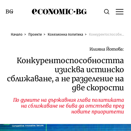
Economic.bg
Търсене
Смяна на език
Начало
Проекти
Кохезионна политика
Конкурентоспособността изисква истинско сближаване, а не разделение на две скорости
Илияна Йотова:
Конкурентоспособността
изисква истинско
сближаване, а не разделение на
две скорости
По думите на държавния глава политиката
на сближаване не бива да отстъпва пред
новите приоритети