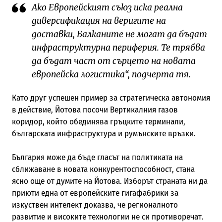
Ако Европейският съюз иска реална
диверсификация на веригите на
доставки, Балканите не могат да бъдат
инфраструктурна периферия. Те трябва
да бъдат част от сърцето на новата
европейска логистика“, подчерта тя.
Като друг успешен пример за стратегическа автономия
в действие, Йотова посочи Вертикалния газов
коридор, който обединява гръцките терминали,
българската инфраструктура и румънските връзки.
България може да бъде гласът на политиката на
сближаване в новата конкурентоспособност, стана
ясно още от думите на Йотова. Изборът страната ни да
приюти една от европейските гигафабрики за
изкуствен интелект доказва, че регионалното
развитие и високите технологии не си противоречат.