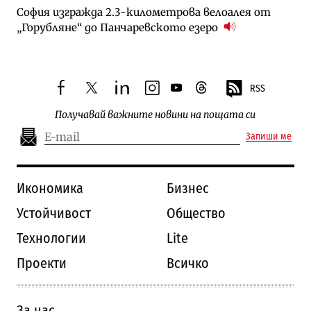
София изгражда 2.3-километрова велоалея от
„Горубляне“ до Панчаревското езеро
RSS
facebook
twitter
linkedin
instagram
youtube
threads
Получавай важните новини на пощата си
Запиши ме
Икономика
Бизнес
Устойчивост
Общество
Технологии
Lite
Проекти
Всичко
За нас