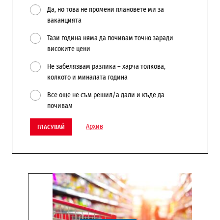
Да, но това не промени плановете ми за
ваканцията
Тази година няма да почивам точно заради
високите цени
Не забелязвам разлика – харча толкова,
колкото и миналата година
Все още не съм решил/а дали и къде да
почивам
Архив
ГЛАСУВАЙ