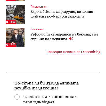
Пътешествия
Енергетика
Компании
Европейските маршрути, по които
Държавният ТЕЦ „Марица изток 2“
„Ендуросат“ ще строи огромен
влакът е по-бърз от самолета
работи с 5 блока
космически и отбранителен център в
Доброславци
12:00
Списанието
Енергетика
Регулации
Реформите са маратон на волята, а не
АЕЦ „Козлодуй“ ще работи само още
Лекарствата за редки болести
спринт на емоцията
няколко седмици, ако сушата продължи
попадат в капан на обществените
поръчки?
11:00
Последни новини от Economic.bg
По-скъпа ли ви излиза лятната
почивка тази година?
Да, цените са значително по-високи и
съкратих дни/бюджет