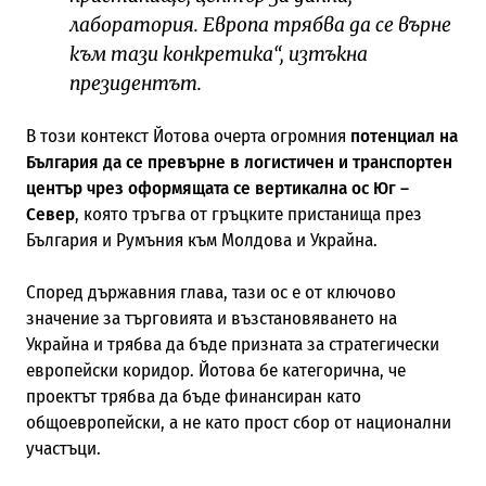
лаборатория. Европа трябва да се върне
към тази конкретика“, изтъкна
президентът.
В този контекст Йотова очерта огромния
потенциал на
България да се превърне в логистичен и транспортен
център чрез оформящата се вертикална ос Юг –
Север
, която тръгва от гръцките пристанища през
България и Румъния към Молдова и Украйна.
Според държавния глава, тази ос е от ключово
значение за търговията и възстановяването на
Украйна и трябва да бъде призната за стратегически
европейски коридор. Йотова бе категорична, че
проектът трябва да бъде финансиран като
общоевропейски, а не като прост сбор от национални
участъци.