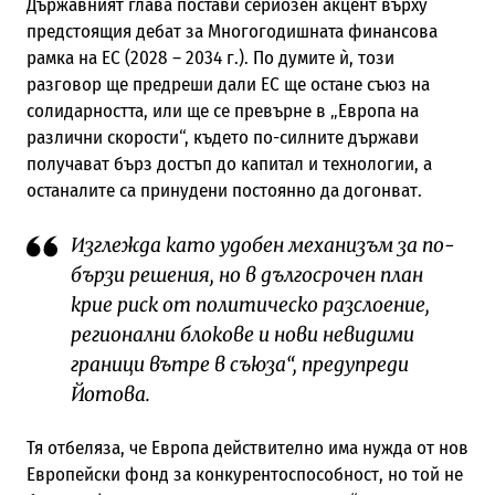
Държавният глава постави сериозен акцент върху
предстоящия дебат за Многогодишната финансова
рамка на ЕС (2028 – 2034 г.). По думите ѝ, този
разговор ще предреши дали ЕС ще остане съюз на
солидарността, или ще се превърне в „Европа на
различни скорости“, където по-силните държави
получават бърз достъп до капитал и технологии, а
останалите са принудени постоянно да догонват.
Изглежда като удобен механизъм за по-
бързи решения, но в дългосрочен план
крие риск от политическо разслоение,
регионални блокове и нови невидими
граници вътре в съюза“, предупреди
Йотова.
Тя отбеляза, че Европа действително има нужда от нов
Европейски фонд за конкурентоспособност, но той не