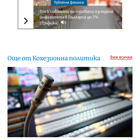
Публични финанси
Поскъпването на горивата изстреля
инфлацията в България до 7%
(Графика)
Следваща новина
Още от Кохезионна политика
Виж всички