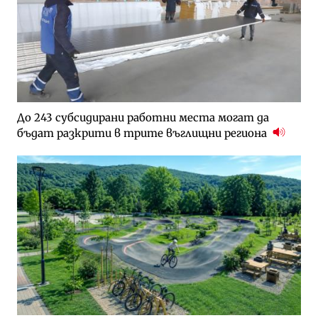
До 243 субсидирани работни места могат да
бъдат разкрити в трите въглищни региона