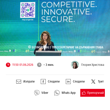
©
ECONOMIC.BG /
ПРЕССЕКРЕТАРИАТ НА ДЪРЖАВНИЯ ГЛАВА
11:50 01.06.2026
~ 3 мин.
Глория Христова
Изпрати
Сподели
Сподели
Туит
Препоръчай
Viber
Whats App