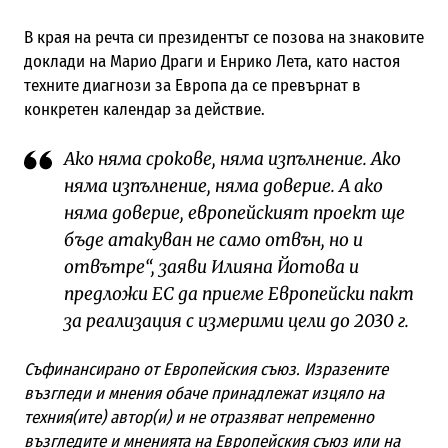
В края на речта си президентът се позова на знаковите
доклади на Марио Драги и Енрико Лета, като настоя
техните диагнози за Европа да се превърнат в
конкретен календар за действие.
Ако няма срокове, няма изпълнение. Ако
няма изпълнение, няма доверие. А ако
няма доверие, европейският проект ще
бъде атакуван не само отвън, но и
отвътре“, заяви Илияна Йотова и
предложи ЕС да приеме Европейски пакт
за реализация с измерими цели до 2030 г.
Съфинансирано от Европейския съюз. Изразените
възгледи и мнения обаче принадлежат изцяло на
техния(ите) автор(и) и не отразяват непременно
възгледите и мненията на Европейския съюз или на