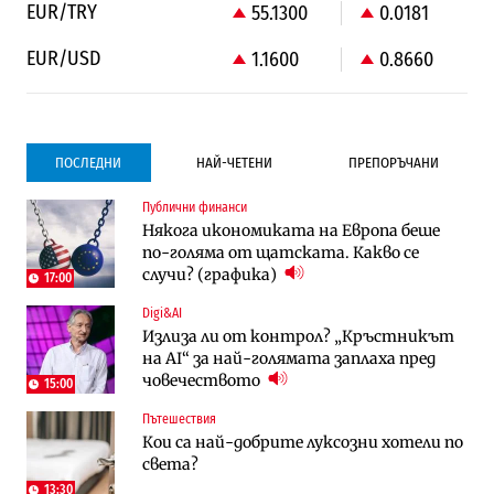
EUR/TRY
55.1300
0.0181
EUR/USD
1.1600
0.8660
ПОСЛЕДНИ
НАЙ-ЧЕТЕНИ
ПРЕПОРЪЧАНИ
Публични финанси
Градоустройство
Компании
Някога икономиката на Европа беше
Столична община избра изпълнител за
Vivacom предлага над 150 устройства с
по-голяма от щатската. Какво се
преместването на трамвайното
90% отстъпка през август
случи? (графика)
трасе по бул. „Скобелев“
17:00
Digi&AI
Компании
Градоустройство
Излиза ли от контрол? „Кръстникът
Vivacom предлага над 150 устройства с
Столична община избра изпълнител за
на AI“ за най-голямата заплаха пред
90% отстъпка през август
преместването на трамвайното
човечеството
трасе по бул. „Скобелев“
15:00
Пътешествия
Компании
Енергетика
Кои са най-добрите луксозни хотели по
„Ендуросат“ ще строи огромен
Държавният ТЕЦ „Марица изток 2“
света?
космически и отбранителен център в
работи с 5 блока
Доброславци
13:30