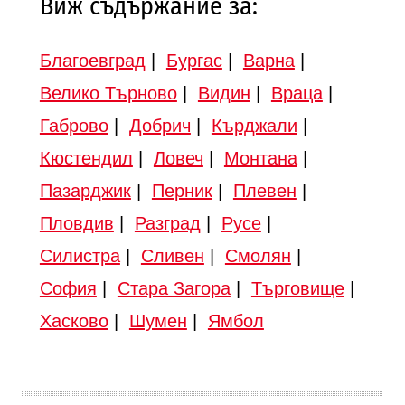
Виж съдържание за:
Благоевград
|
Бургас
|
Варна
|
Велико Търново
|
Видин
|
Враца
|
Габрово
|
Добрич
|
Кърджали
|
Кюстендил
|
Ловеч
|
Монтана
|
Пазарджик
|
Перник
|
Плевен
|
Пловдив
|
Разград
|
Русе
|
Силистра
|
Сливен
|
Смолян
|
София
|
Стара Загора
|
Търговище
|
Хасково
|
Шумен
|
Ямбол