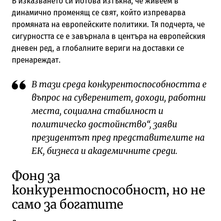
В изказването си Йотова изтъкна, че живеем в
динамично променящ се свят, който изпреварва
промяната на европейските политики. Тя подчерта, че
сигурността се е завърнала в центъра на европейския
дневен ред, а глобалните вериги на доставки се
пренареждат.
В тази среда конкурентоспособността е
въпрос на суверенитет, доходи, работни
места, социална стабилност и
политическо достойнство“, заяви
президентът пред представителите на
ЕК, бизнеса и академичните среди.
Фонд за
конкурентоспособност, но не
само за богатите