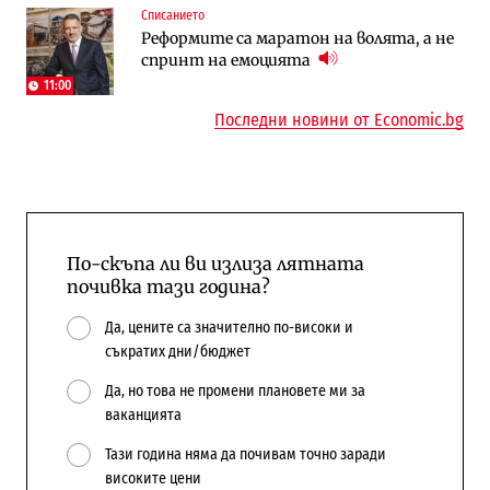
Списанието
Енергетика
Компании
Реформите са маратон на волята, а не
АЕЦ „Козлодуй“ ще работи само още
„Ендуросат“ ще строи огромен
спринт на емоцията
няколко седмици, ако сушата продължи
космически и отбранителен център в
Доброславци
11:00
Последни новини от Economic.bg
По-скъпа ли ви излиза лятната
почивка тази година?
Да, цените са значително по-високи и
съкратих дни/бюджет
Да, но това не промени плановете ми за
ваканцията
Тази година няма да почивам точно заради
високите цени