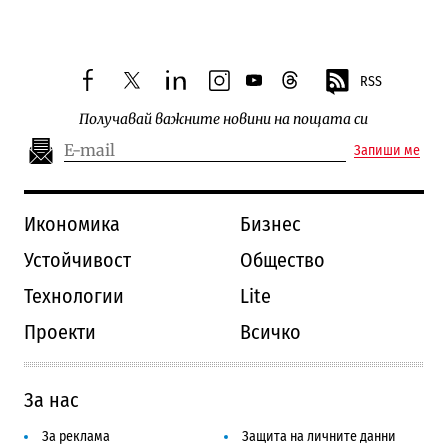
RSS
facebook
twitter
linkedin
instagram
youtube
threads
Получавай важните новини на пощата си
Запиши ме
Икономика
Бизнес
Устойчивост
Общество
Технологии
Lite
Проекти
Всичко
За нас
За реклама
Защита на личните данни