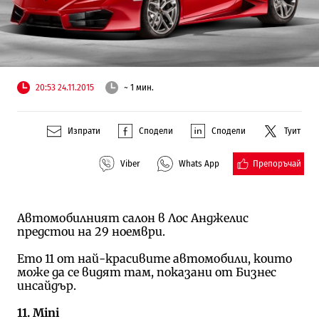
20:53 24.11.2015
~ 1 мин.
Изпрати
Сподели
Сподели
Туит
Препоръчай
Viber
Whats App
Автомобилният салон в Лос Анджелис
предстои на 29 ноември.
Ето 11 от най-красивите автомобили, които
може да се видят там, показани от Бизнес
инсайдър.
11. Mini