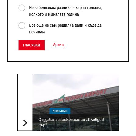
Не забелязвам разлика – харча толкова,
колкото и миналата година
Все още не съм решил/а дали и къде да
почивам
Архив
ГЛАСУВАЙ
Компании
Създават авиокомпания „Пловдив
еър“
Следваща новина