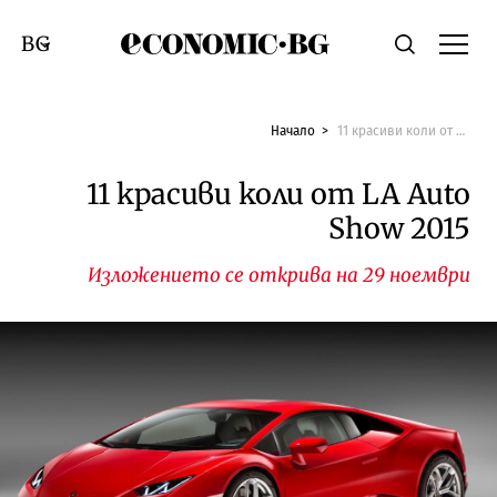
Economic.bg
Търсене
Смяна на език
Начало
11 красиви коли от LA Auto Show 2015
11 красиви коли от LA Auto
Show 2015
Изложението се открива на 29 ноември