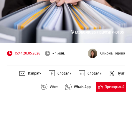
©
ECONOMIC.BG /
DEPOSITPHOTOS
15:44 20.05.2026
~ 1 мин.
Симона Гоцова
Изпрати
Сподели
Сподели
Туит
Препоръчай
Viber
Whats App