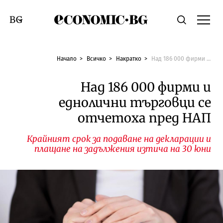
Economic.bg
Търсене
Смяна на език
Начало
Всичко
Накратко
Над 186 000 фирми и еднолични търговци се отчетоха пред НАП
Над 186 000 фирми и
еднолични търговци се
отчетоха пред НАП
Крайният срок за подаване на декларации и
плащане на задължения изтича на 30 юни