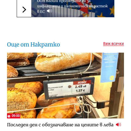
ООН влоши прогнозите си за
инфлацията и икономическия растеж
в ЕС
Следваща новина
Още от Накратко
Виж всички
09:00
Последен ден с обозначаване на цените в лева