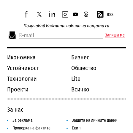
RSS
facebook
twitter
linkedin
instagram
youtube
threads
Получавай важните новини на пощата си
Запиши ме
Икономика
Бизнес
Устойчивост
Общество
Технологии
Lite
Проекти
Всичко
За нас
За реклама
Защита на личните данни
Проверка на фактите
Екип