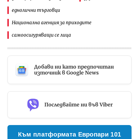
еднолични търговци
Национална агенция за приходите
самоосигуряващи се лица
Добави ни като предпочитан
източник в Google News
Последвайте ни във Viber
Към платформата Европари 101