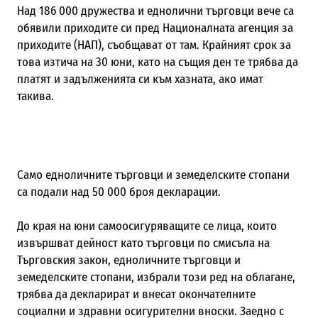
Над 186 000 дружества и еднолични търговци вече са
обявили приходите си пред Националната агенция за
приходите (НАП), съобщават от там. Крайният срок за
това изтича на 30 юни, като на същия ден те трябва да
платят и задълженията си към хазната, ако имат
такива.
Само едноличните търговци и земеделските стопани
са подали над 50 000 броя декларации.
До края на юни самоосигуряващите се лица, които
извършват дейност като търговци по смисъла на
Търговския закон, едноличните търговци и
земеделските стопани, избрали този ред на облагане,
трябва да декларират и внесат окончателните
социални и здравни осигурителни вноски. Заедно с