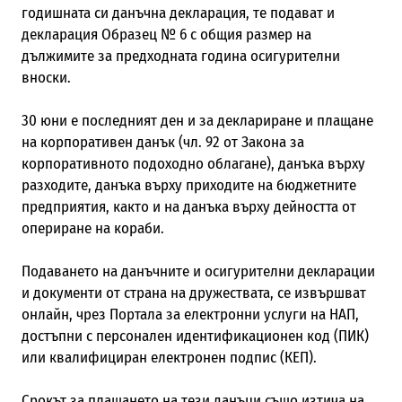
годишната си данъчна декларация, те подават и
декларация Образец № 6 с общия размер на
дължимите за предходната година осигурителни
вноски.
30 юни е последният ден и за деклариране и плащане
на корпоративен данък (чл. 92 от Закона за
корпоративното подоходно облагане), данъка върху
разходите, данъка върху приходите на бюджетните
предприятия, както и на данъка върху дейността от
опериране на кораби.
Подаването на данъчните и осигурителни декларации
и документи от страна на дружествата, се извършват
онлайн, чрез Портала за електронни услуги на НАП,
достъпни с персонален идентификационен код (ПИК)
или квалифициран електронен подпис (КЕП).
Срокът за плащането на тези данъци също изтича на