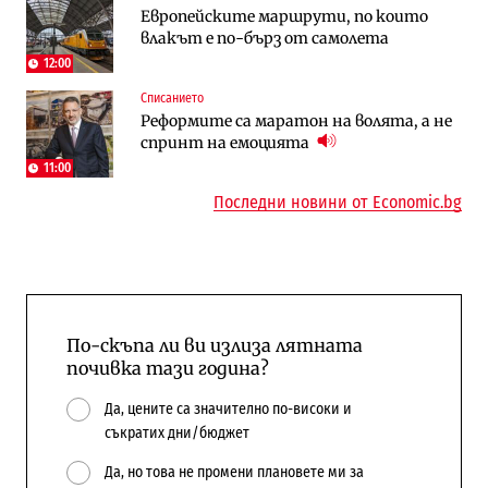
Европейските маршрути, по които
АЕЦ „Козлодуй“ ще работи само още
Последни дни с обозначаване на цените
влакът е по-бърз от самолета
няколко седмици, ако сушата продължи
в лева: Какво предстои?
12:00
Списанието
Енергетика
Компании
Реформите са маратон на волята, а не
Държавният ТЕЦ „Марица изток 2“
„Ендуросат“ ще строи огромен
спринт на емоцията
работи с 5 блока
космически и отбранителен център в
Доброславци
11:00
Последни новини от Economic.bg
По-скъпа ли ви излиза лятната
почивка тази година?
Да, цените са значително по-високи и
съкратих дни/бюджет
Да, но това не промени плановете ми за