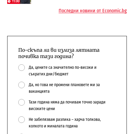
поръчки?
11:00
Последни новини от Economic.bg
По-скъпа ли ви излиза лятната
почивка тази година?
Да, цените са значително по-високи и
съкратих дни/бюджет
Да, но това не промени плановете ми за
ваканцията
Тази година няма да почивам точно заради
високите цени
Не забелязвам разлика – харча толкова,
колкото и миналата година