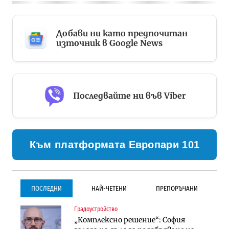
Добави ни като предпочитан
източник в Google News
Последвайте ни във Viber
Към платформата Европари 101
ПОСЛЕДНИ
НАЙ-ЧЕТЕНИ
ПРЕПОРЪЧАНИ
Градоустройство
Градоустройство
Инфраструктура
„Комплексно решение“: София
Столична община избра
Проектирането на тунела под