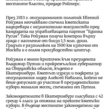
местните власти, предаде Ройтерс.
През 2013 г. опозиционният политик Евгений
Ройзман неочаквано спечели кметската
надпревара с незначително мнозинство пред
кандидата на управляващата партия "Единна
Русия". Така Ройзман получи контрол върху
града с население от близо 1,5 млн. души.
Градът е разположен на 1500 км източно от
Москва и е голям производствен център.
Ройзман е много критичен към президента
Владимир Путин и прокремълския губернатор
на Свердловска област, където е
Екатеринбург. Кметът изрази и подкрепа за
опозиционния лидер Алексей Навални, който не
беше допуснат до участие в президентските
избори миналия месец, спечелени от Путин.
Законодателите в Екатеринбург гласуваха с 42
срещу 4 гласа за отмяна на преките кметски
избори. В бъдеще местните законодатели ще