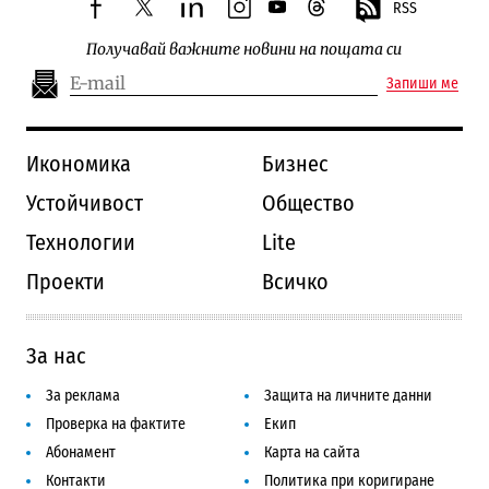
RSS
facebook
twitter
linkedin
instagram
youtube
threads
Получавай важните новини на пощата си
Запиши ме
Икономика
Бизнес
Устойчивост
Общество
Технологии
Lite
Проекти
Всичко
За нас
За реклама
Защита на личните данни
Проверка на фактите
Екип
Абонамент
Карта на сайта
Контакти
Политика при коригиране