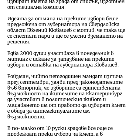
избират кмета на града от списък, изготвен
от специална комисия.
Идеята за отмяна на преките избори беше
предложена от губернатора на Свердловска
област Евгений Кювашев с мотив, че така ще
се спестят пари и ще се улесни вземането на
решения.
Едва 2000 души участваха в понеделник в
митинг с искане за запазване на преките
избори и оставка на губернатора Кювашев.
Ройзман, чийто петгодишен мандат изтича
през септември, заяви пред законодателите
във вторник, че изборите са единствената
възможност на жителите на Екатеринбург
да участват в политическия живот и
лишаването им от правото да избират кмет
е обида за интелектуалните им
възможности.
В по-малко от 10 руски градове все още се
прoвеждат преки избори за кмет, а в