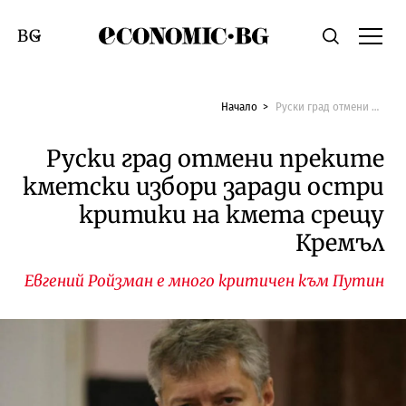
Economic.bg
Търсене
Смяна на език
Начало
Руски град отмени преките кметски избори заради остри критики на кмета срещу Кремъл
Руски град отмени преките
кметски избори заради остри
критики на кмета срещу
Кремъл
Евгений Ройзман е много критичен към Путин