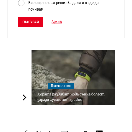
Все още не съм решил/а дали и къде да
почивам
Архив
ГЛАСУВАЙ
Пътешествия
Хората развиват нова сънна болест
заради „умните“ гривни
Следваща новина