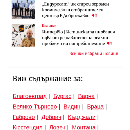
Компании
Публични финанси
„Ендуросат“ ще строи огромен
„Хювефарма“ подписа договор за
След 20 години застой: Данъчните
космически и отбранителен
придобиване на Euroapi Italy
оценки на имотите може да бъдат
център в Доброславци
вдигнати
Компании
Инфраструктура
Инфраструктура
Интервю | Истинската иновация
АПИ възложи промяната на
Вторият мост над Варненското
идва от решаването на реални
парцеларния план за
езеро става част от бъдещата
проблеми на потребителите
магистралата Русе – Велико
магистрала „Черно море“
Всички избрани новини
Търново
Виж съдържание за:
Благоевград
|
Бургас
|
Варна
|
Велико Търново
|
Видин
|
Враца
|
Габрово
|
Добрич
|
Кърджали
|
Кюстендил
|
Ловеч
|
Монтана
|