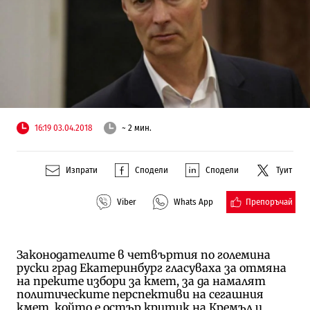
16:19 03.04.2018
~ 2 мин.
Изпрати
Сподели
Сподели
Туит
Препоръчай
Viber
Whats App
Законодателите в четвъртия по големина
руски град Екатеринбург гласуваха за отмяна
на преките избори за кмет, за да намалят
политическите перспективи на сегашния
кмет, който е остър критик на Кремъл и