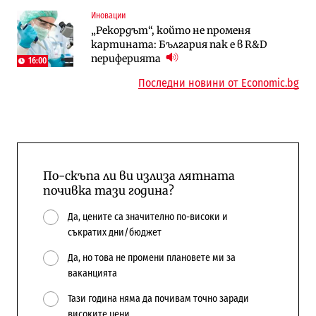
Иновации
Digi&AI
Компании
„Рекордът“, който не променя
Трафикът толкова е намалял, че големи
„Ендуросат“ ще строи огромен
картината: България пак е в R&D
медии обмислят да се откажат
космически и отбранителен център в
периферията
напълно от Google
Доброславци
16:00
Последни новини от Economic.bg
По-скъпа ли ви излиза лятната
почивка тази година?
Да, цените са значително по-високи и
съкратих дни/бюджет
Да, но това не промени плановете ми за
ваканцията
Тази година няма да почивам точно заради
високите цени