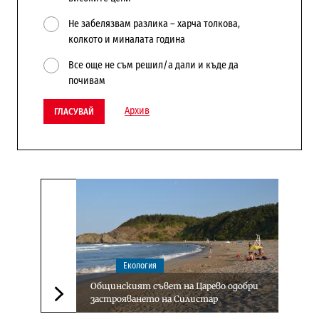
Не забелязвам разлика – харча толкова,
колкото и миналата година
Все още не съм решил/а дали и къде да
почивам
Архив
ГЛАСУВАЙ
Екология
Общинският съвет на Царево одобри
застрояването на Силистар
Следваща новина