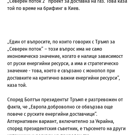
„Северен поток 2” проект за доставка на газ. Това каза
той по време на брифинг в Киев.
„Един от въпросите, по които говорих с Тръмп за
„Северен поток” – този въпрос има не само
икономическо значение, когато е налице зависимост
от руски енергийни ресурси, а има и стратегическо
значение - това, което е свързано с монопол при
доставките на критично важни енергийни ресурси”,
каза той.
Според Болтън президентът Тръмп е разтревожен от
факта, че „Европа доброволно се обвързва още
повече с руските енергийни доставчици”.
Алтернативен вариант, включително за Украйна,
според президентския съветник, е търсенето на други