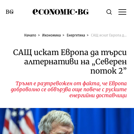
Economic.bg
Търсене
Смяна на език
Начало
Икономика
Енергетика
САЩ искат Европа да търси алтернативи на „Северен поток 2”
САЩ искат Европа да търси
алтернативи на „Северен
поток 2”
Тръмп е разтревожен от факта, че Европа
доброволно се обвързва още повече с руските
енергийни доставчици