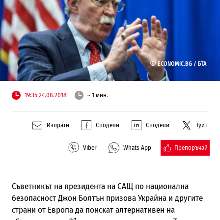
©
ECONOMIC.BG /
БТА
19:35 24.08.2018
~ 1 мин.
Изпрати
Сподели
Сподели
Туит
Препоръчай
Viber
Whats App
Съветникът на президента на САЩ по национална
безопасност Джон Болтън призова Украйна и другите
страни от Европа да поискат алтернативен на