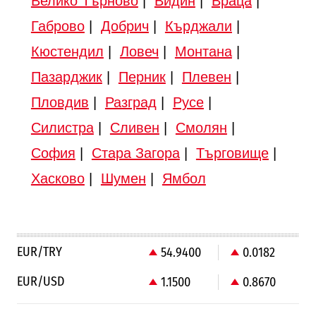
Велико Търново
|
Видин
|
Враца
|
Габрово
|
Добрич
|
Кърджали
|
Кюстендил
|
Ловеч
|
Монтана
|
Пазарджик
|
Перник
|
Плевен
|
Пловдив
|
Разград
|
Русе
|
Силистра
|
Сливен
|
Смолян
|
София
|
Стара Загора
|
Търговище
|
Хасково
|
Шумен
|
Ямбол
EUR/TRY
54.9400
0.0182
EUR/USD
1.1500
0.8670