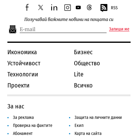
RSS
facebook
twitter
linkedin
instagram
youtube
threads
Получавай важните новини на пощата си
Запиши ме
Икономика
Бизнес
Устойчивост
Общество
Технологии
Lite
Проекти
Всичко
За нас
За реклама
Защита на личните данни
Проверка на фактите
Екип
Абонамент
Карта на сайта