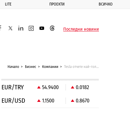
LITE
ПРОЕКТИ
ВСИЧКО
ик
Последни новини
acebook
twitter
linkedin
instagram
youtube
threads
Начало
Бизнес
Компании
Tesla отчете най-голямата загуба в историята си
EUR/TRY
54.9400
0.0182
EUR/USD
1.1500
0.8670