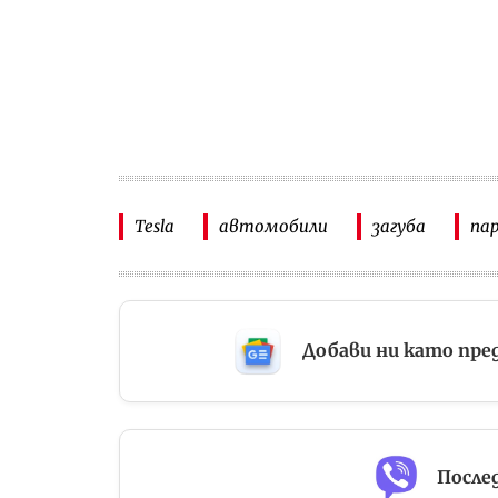
Tesla
автомобили
загуба
па
Добави ни като пре
Послед