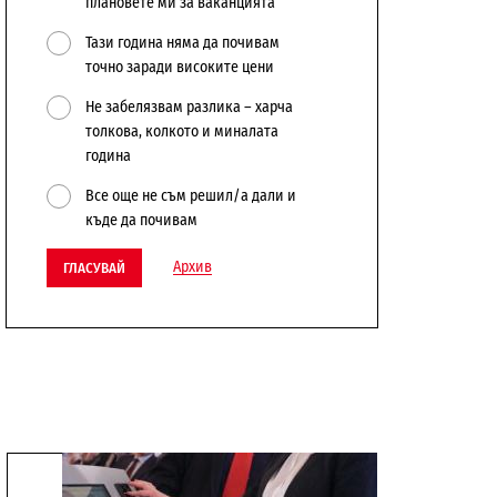
плановете ми за ваканцията
Тази година няма да почивам
точно заради високите цени
Не забелязвам разлика – харча
толкова, колкото и миналата
година
Все още не съм решил/а дали и
къде да почивам
Архив
ГЛАСУВАЙ