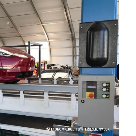
©
ECONOMIC.BG /
TWITTER @ELONMUSK