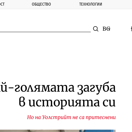
СТ
ОБЩЕСТВО
ТЕХНОЛОГИИ
nomic.bg
Търсене
Смяна на ез
f
Търси
ай-голямата загуба
в историята си
Но на Уолстрийт не са притеснени