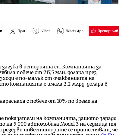
Препоръчай
ли
Туит
Viber
Whats App
 загуба в историята си. Компанията за
убила повече от 717,5 млн. долара през
зходи е по-малък от очакванията на
то компанията е имала 2.2 млрд. долара в
нараснаха с повече от 10% по време на
е показатели на компанията, защото заради
 на 5 000 автомобила Model 3 на седмица тя
ни резерви инвеститорите се притесняват, че