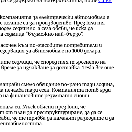
за да се задържи на повърхността, пише
Си Ен
 компанията за електрически автомобили е
не целите си за производство. През юли тя
дел седмично, а сега обяви, че иска да
на седмица "възможно най-бързо".
 насочен към по-масовите потребители и
зервация за автомобил с по 1000 долара.
ите седмици, че според тях търсенето на
време за изчакване за доставка. Tesla все още
прави смело обещание по-рано тази година,
на печалба тази есен. Компанията потвърди
о на финансовите резултати снощи.
онала си. Мъск обясни през юни, че
 от план за преструктуриране, за да се
бави, че те трябва да намалят разходите и да
 рентабилността.