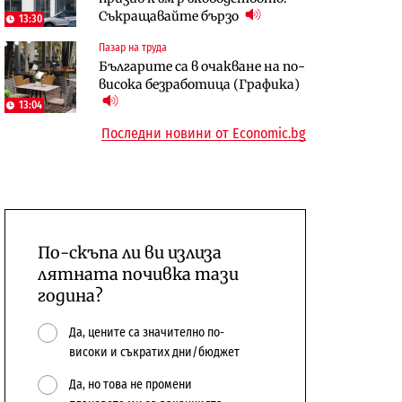
Съкращавайте бързо
откажат напълно от Google
център в Доброславци
13:30
Пазар на труда
Енергетика
Компании
Българите са в очакване на по-
Държавният ТЕЦ „Марица
„Ендуросат“ ще строи огромен
висока безработица (Графика)
изток 2“ работи с 5 блока
космически и отбранителен
13:04
10:12
център в Доброславци
Последни новини от Economic.bg
По-скъпа ли ви излиза
лятната почивка тази
година?
Да, цените са значително по-
високи и съкратих дни/бюджет
Да, но това не промени