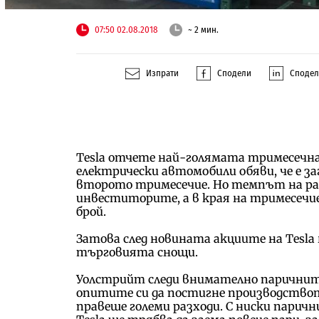
07:50 02.08.2018
~ 2 мин.
Изпрати
Сподели
Споде
Tesla отчете най-голямата тримесечна
електрически автомобили обяви, че е заг
второто тримесечие. Но темпът на ра
инвеститорите, а в края на тримесечие
брой.
Затова след новината акциите на Tesla 
търговията снощи.
Уолстрийт следи внимателно паричнит
опитите си да постигне производството
правеше големи разходи. С ниски парич