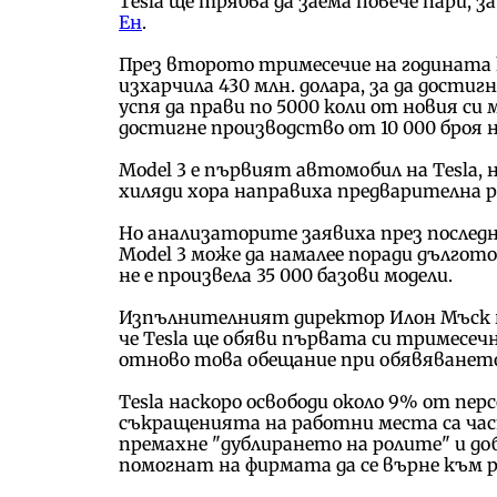
Tesla ще трябва да заема повече пари, 
Ен
.
През второто тримесечие на годината
изхарчила 430 млн. долара, за да достиг
успя да прави по 5000 коли от новия си мо
достигне производство от 10 000 броя 
Model 3 е първият автомобил на Tesla,
хиляди хора направиха предварителна ре
Но анализаторите заявиха през последн
Model 3 може да намалее поради дългото 
не е произвела 35 000 базови модели.
Изпълнителният директор Илон Мъск на
че Tesla ще обяви първата си тримесеч
отново това обещание при обявяванет
Tesla наскоро освободи около 9% от перс
съкращенията на работни места са част
премахне "дублирането на ролите" и до
помогнат на фирмата да се върне към