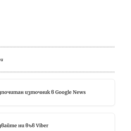
ри
дпочитан източник в Google News
вайте ни във Viber