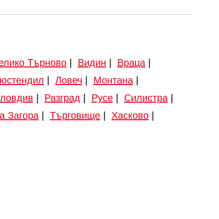
елико Търново
|
Видин
|
Враца
|
юстендил
|
Ловеч
|
Монтана
|
ловдив
|
Разград
|
Русе
|
Силистра
|
а Загора
|
Търговище
|
Хасково
|