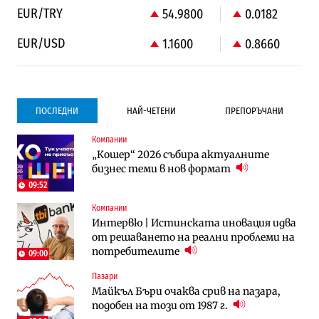
EUR/TRY
54.9800
0.0182
EUR/USD
1.1600
0.8660
ПОСЛЕДНИ
НАЙ-ЧЕТЕНИ
ПРЕПОРЪЧАНИ
Компании
Градоустройство
Компании
„Кошер“ 2026 събира актуалните
Столична община избра изпълнител за
Vivacom предлага над 150 устройства с
бизнес теми в нов формат
преместването на трамвайното
90% отстъпка през август
трасе по бул. „Скобелев“
09:52
10:33
Компании
Компании
To:know
Интервю | Истинската иновация идва
Vivacom предлага над 150 устройства с
Последни дни с обозначаване на цените
от решаването на реални проблеми на
90% отстъпка през август
в лева: Какво предстои?
потребителите
09:00
Пазари
Енергетика
To:know
Майкъл Бъри очаква срив на пазара,
АЕЦ „Козлодуй“ ще работи само още
Какво се променя в България от 1
подобен на този от 1987 г.
няколко седмици, ако сушата продължи
август?