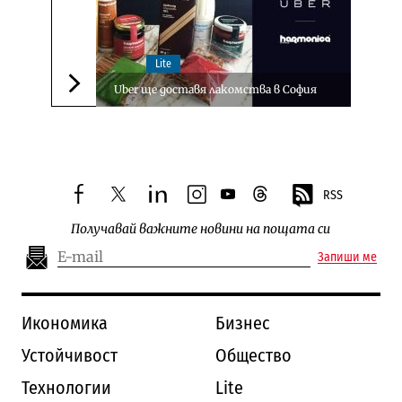
Lite
Uber ще доставя лакомства в София
Следваща новина
RSS
facebook
twitter
linkedin
instagram
youtube
threads
Получавай важните новини на пощата си
Запиши ме
Икономика
Бизнес
Устойчивост
Общество
Технологии
Lite