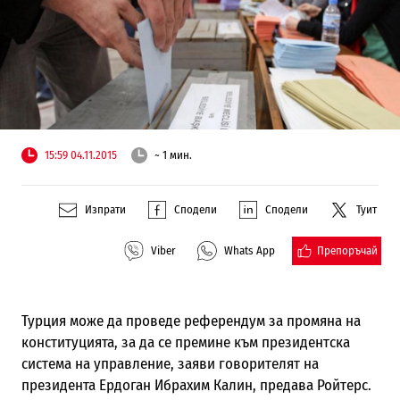
15:59 04.11.2015
~ 1 мин.
Изпрати
Сподели
Сподели
Туит
Препоръчай
Viber
Whats App
Турция може да проведе референдум за промяна на
конституцията, за да се премине към президентска
система на управление, заяви говорителят на
президента Ердоган Ибрахим Калин, предава Ройтерс.