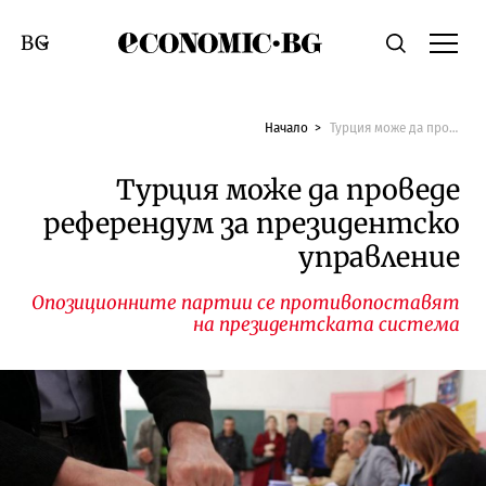
Economic.bg
Търсене
Смяна на език
Начало
Турция може да проведе референдум за президентско управление
Турция може да проведе
референдум за президентско
управление
Опозиционните партии се противопоставят
на президентската система