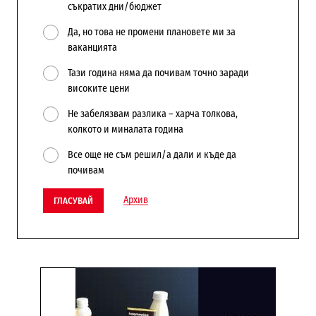
съкратих дни/бюджет
Да, но това не промени плановете ми за
ваканцията
Тази година няма да почивам точно заради
високите цени
Не забелязвам разлика – харча толкова,
колкото и миналата година
Все още не съм решил/а дали и къде да
почивам
Архив
ГЛАСУВАЙ