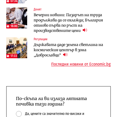
07:36
Денят
Публични финанси
Отрасли
Вечерни новини: Пазарът на труда
Общините вече зависят от
Жилищата в България поскъпват при
продължава да се охлажда; България
централната власт за 75% от
намаляващо население и все повече
отново първа по ръст на
бюджетите си
сгради
18:00
производствените цени
To:know
Компании
Регулации
Последни дни с обозначаване на цените
А1 отново е лидер при технологичните
Държавата даде зелена светлина на
в лева: Какво предстои?
компании и системните интегратори
космическия център в зона
„Доброславци“
17:33
Последни новини от Economic.bg
По-скъпа ли ви излиза лятната
почивка тази година?
Да, цените са значително по-високи и