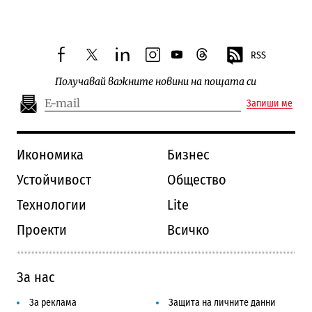
RSS
facebook
twitter
linkedin
instagram
youtube
threads
Получавай важните новини на пощата си
Запиши ме
Икономика
Бизнес
Устойчивост
Общество
Технологии
Lite
Проекти
Всичко
За нас
За реклама
Защита на личните данни