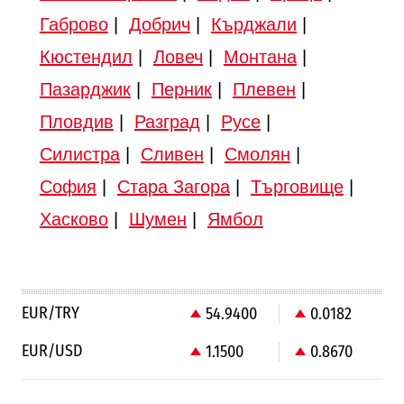
Габрово
|
Добрич
|
Кърджали
|
Кюстендил
|
Ловеч
|
Монтана
|
Пазарджик
|
Перник
|
Плевен
|
Пловдив
|
Разград
|
Русе
|
Силистра
|
Сливен
|
Смолян
|
София
|
Стара Загора
|
Търговище
|
Хасково
|
Шумен
|
Ямбол
EUR/TRY
54.9400
0.0182
EUR/USD
1.1500
0.8670