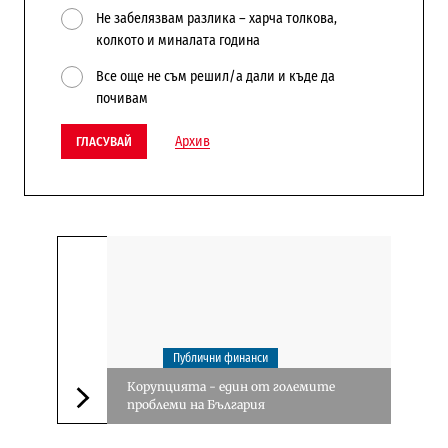
Не забелязвам разлика – харча толкова,
колкото и миналата година
Все още не съм решил/а дали и къде да
почивам
Архив
ГЛАСУВАЙ
Публични финанси
Корупцията - един от големите
проблеми на България
Следваща новина