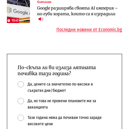
Компании
To:know
Компании
Google разширява своята AI империя –
Последни дни с обозначаване на цените
А1 отново е лидер при технологичните
но губи хората, които са я изградили
в лева: Какво предстои?
компании и системните интегратори
10:41
Последни новини от Economic.bg
По-скъпа ли ви излиза лятната
почивка тази година?
Да, цените са значително по-високи и
съкратих дни/бюджет
Да, но това не промени плановете ми за
ваканцията
Тази година няма да почивам точно заради
високите цени