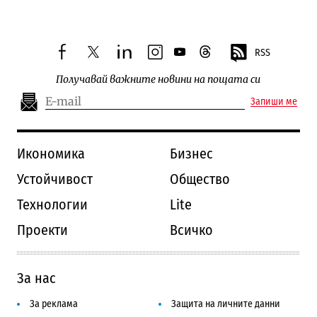
RSS
facebook
twitter
linkedin
instagram
youtube
threads
Получавай важните новини на пощата си
Запиши ме
Икономика
Бизнес
Устойчивост
Общество
Технологии
Lite
Проекти
Всичко
За нас
За реклама
Защита на личните данни