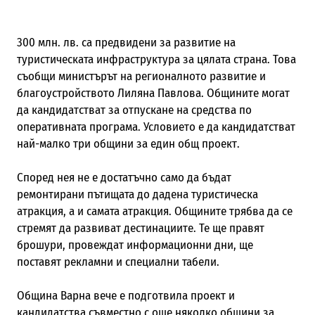
300 млн. лв. са предвидени за развитие на
туристическата инфраструктура за цялата страна. Това
съобщи министърът на регионалното развитие и
благоустройството Лиляна Павлова. Общините могат
да кандидатстват за отпускане на средства по
оперативната програма. Условието е да кандидатстват
най-малко три общини за един общ проект.
Според нея не е достатъчно само да бъдат
ремонтирани пътищата до дадена туристическа
атракция, а и самата атракция. Общините трябва да се
стремят да развиват дестинациите. Те ще правят
брошури, провеждат информационни дни, ще
поставят рекламни и специални табели.
Община Варна вече е подготвила проект и
кандидатства съвместно с още няколко общини за