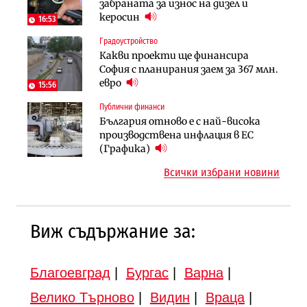
„Хювефарма“ подписа договор за
забраната за износ на дизел и
оценки на имотите може да бъдат
придобиване на Euroapi Italy
керосин
вдигнати
16:53
Градоустройство
Финанси
Инфраструктура
Какви проекти ще финансира
Ипотечното кредитиране в
АПИ възложи промяната на
София с планирания заем за 367 млн.
България продължава да се охлажда
парцеларния план за
евро
(Графика)
15:56
магистралата Русе – Велико
Публични финанси
Инфраструктура
Търново
България отново е с най-висока
Вторият мост над Варненското
Градоустройство
производствена инфлация в ЕС
езеро става част от бъдещата
Шест кандидата с интерес към
(Графика)
магистрала „Черно море“
надзора на двете метростанции в
Всички избрани новини
„Люлин“
Виж съдържание за:
Благоевград
|
Бургас
|
Варна
|
Велико Търново
|
Видин
|
Враца
|