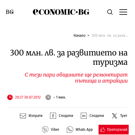
Economic.bg
Търсене
Смяна на език
Начало
300 млн. лв. за развитието на туризма
300 млн. лв. за развитието на
туризма
С тези пари общините ще ремонтират
пътища и атракции
20:27 30.07.2012
~ 1 мин.
Изпрати
Сподели
Сподели
Туит
Препоръчай
Viber
Whats App