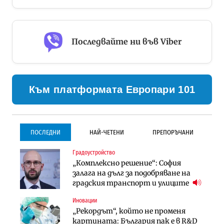
Последвайте ни във Viber
Към платформата Европари 101
ПОСЛЕДНИ
НАЙ-ЧЕТЕНИ
ПРЕПОРЪЧАНИ
Градоустройство
Градоустройство
Инфраструктура
„Комплексно решение“: София
Столична община избра
Проектирането на тунела под
залага на дълг за подобряване на
изпълнител за преместването на
Петрохан ще върви паралелно с
градския транспорт и улиците
трамвайното трасе по бул.
екологичните оценки
„Скобелев“
Иновации
Компании
Инфраструктура
„Рекордът“, който не променя
„Хювефарма“ подписа договор за
Проектирането на тунела под
картината: България пак е в R&D
придобиване на Euroapi Italy