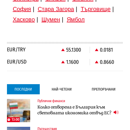
София
|
Стара Загора
|
Търговище
|
Хасково
|
Шумен
|
Ямбол
EUR/TRY
55.1300
0.0181
EUR/USD
1.1600
0.8660
ПОСЛЕДНИ
НАЙ-ЧЕТЕНИ
ПРЕПОРЪЧАНИ
Публични финанси
Градоустройство
Компании
Колко отворена е България към
Столична община избра изпълнител за
Vivacom предлага над 150 устройства с
световната икономика отвъд ЕС?
преместването на трамвайното
90% отстъпка през август
трасе по бул. „Скобелев“
13:00
Пътешествия
Компании
Градоустройство