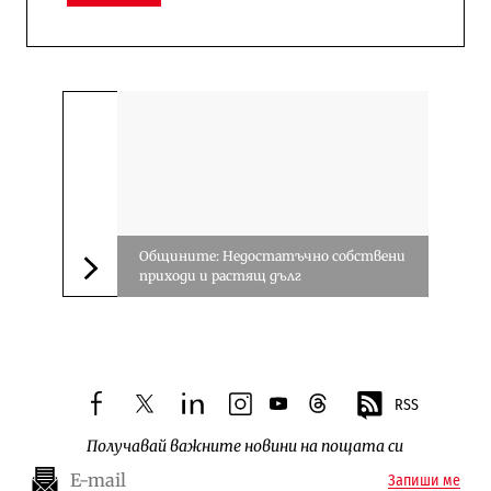
Общините: Недостатъчно собствени
приходи и растящ дълг
Следваща новина
RSS
facebook
twitter
linkedin
instagram
youtube
threads
Получавай важните новини на пощата си
Запиши ме