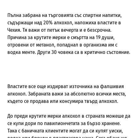
Пълна забрана на търговията със спиртни напитки,
съдържащи над 20% алкохол, наложиха властите в
Чехия. Тя важи от петък вечерта и е безсрочна.
Причина за крутите мерки е смъртта на 19 души,
отровени от метанол, попаднал в организма им с
водка менте. Други 30 човека са в критично състояние.
Властите все още издирват източника на фалшивия
алкохол. Забраната важи за абсолютно всички места,
където се продава или консумира твърд алкохол.
До преди крутите мерки алкохол в страната можеше да
се купи дори по павилиончетата за бързо хранене.
Така с баничката клиентите могат да си купят уиски,