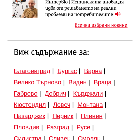
Инфраструктура
Инфраструктура
Интервю | Истинската иновация
АПИ възложи промяната на
Вторият мост над Варненското
идва от решаването на реални
парцеларния план за
езеро става част от бъдещата
проблеми на потребителите
магистралата Русе – Велико
магистрала „Черно море“
Всички избрани новини
Търново
Виж съдържание за:
Благоевград
|
Бургас
|
Варна
|
Велико Търново
|
Видин
|
Враца
|
Габрово
|
Добрич
|
Кърджали
|
Кюстендил
|
Ловеч
|
Монтана
|
Пазарджик
|
Перник
|
Плевен
|
Пловдив
|
Разград
|
Русе
|
Силистра
|
Сливен
|
Смолян
|