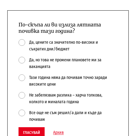
По-скъпа ли ви излиза лятната
почивка тази година?
Да, цените са значително по-високи и
съкратих дни/бюджет
Да, но това не промени плановете ми за
ваканцията
Тази година няма да почивам точно заради
високите цени
Не забелязвам разлика – харча толкова,
колкото и миналата година
Все още не съм решил/а дали и къде да
почивам
Архив
ГЛАСУВАЙ