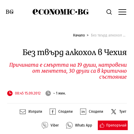
Economic.bg
Търсене
Смяна на език
Начало
Без твърд алкохол в Чехия
Без твърд алкохол в Чехия
Причината е смъртта на 19 души, натровени
от ментета, 30 други са в критично
състояние
08:45 15.09.2012
~ 1 мин.
Изпрати
Сподели
Сподели
Туит
Препоръчай
Viber
Whats App