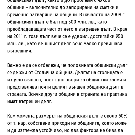
общинският дълг, както и до проблеми с някои
общини – включително до запориране на сметки и
временно затваряне на общини. В началото на 2009 г.
общинският дълг е бил под 500 млн. лв., като
преобладаващата част от него е вътрешен дълг. В края
на 2011 г. този дълг вече се е удвоил, достигайки 950
млн. лв., като външният дълг вече малко превишава
вътрешния.
Важно е да се отбележи, че половината общински дълг
се държи от Столична община. Дългът на столицата е
изцяло външен, поет с договори за общински заеми и
представлява почти целият външен общински дълг в
страната. Всички други общини в страната на практика
имат вътрешен дълг.
Към момента размерът на общинския дълг е около 60%
от т. нар. собствени приходи на общините, което може
и да изглежда устойчиво, но два фактора не бива да