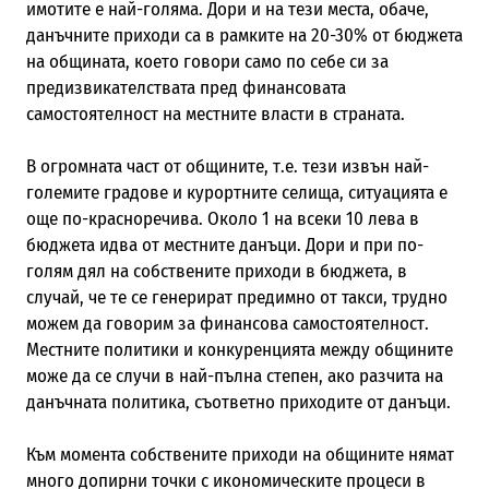
имотите е най-голяма. Дори и на тези места, обаче,
данъчните приходи са в рамките на 20-30% от бюджета
на общината, което говори само по себе си за
предизвикателствата пред финансовата
самостоятелност на местните власти в страната.
В огромната част от общините, т.е. тези извън най-
големите градове и курортните селища, ситуацията е
още по-красноречива. Около 1 на всеки 10 лева в
бюджета идва от местните данъци. Дори и при по-
голям дял на собствените приходи в бюджета, в
случай, че те се генерират предимно от такси, трудно
можем да говорим за финансова самостоятелност.
Местните политики и конкуренцията между общините
може да се случи в най-пълна степен, ако разчита на
данъчната политика, съответно приходите от данъци.
Към момента собствените приходи на общините нямат
много допирни точки с икономическите процеси в