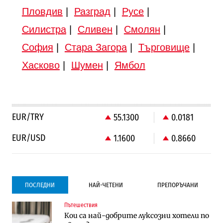
Пловдив
|
Разград
|
Русе
|
Силистра
|
Сливен
|
Смолян
|
София
|
Стара Загора
|
Търговище
|
Хасково
|
Шумен
|
Ямбол
EUR/TRY
55.1300
0.0181
EUR/USD
1.1600
0.8660
ПОСЛЕДНИ
НАЙ-ЧЕТЕНИ
ПРЕПОРЪЧАНИ
Пътешествия
Градоустройство
Компании
Кои са най-добрите луксозни хотели по
Столична община избра изпълнител за
Vivacom предлага над 150 устройства с