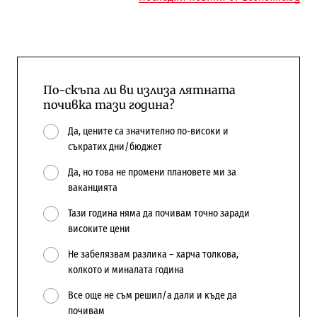
По-скъпа ли ви излиза лятната
почивка тази година?
Да, цените са значително по-високи и
съкратих дни/бюджет
Да, но това не промени плановете ми за
ваканцията
Тази година няма да почивам точно заради
високите цени
Не забелязвам разлика – харча толкова,
колкото и миналата година
Все още не съм решил/а дали и къде да
почивам