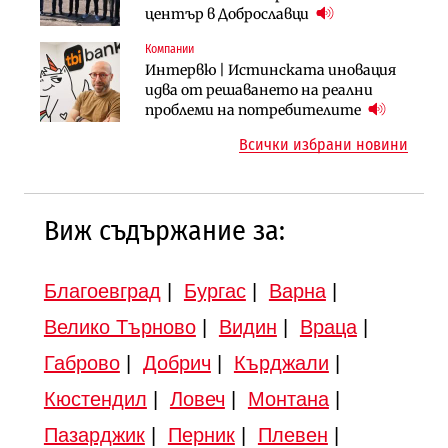
придобиване на Euroapi Italy
оценки на имотите може да бъдат
център в Доброславци
вдигнати
Компании
Инфраструктура
Инфраструктура
Интервю | Истинската иновация
АПИ възложи промяната на
Вторият мост над Варненското
идва от решаването на реални
парцеларния план за
езеро става част от бъдещата
проблеми на потребителите
магистралата Русе – Велико
магистрала „Черно море“
Всички избрани новини
Търново
Виж съдържание за:
Благоевград
|
Бургас
|
Варна
|
Велико Търново
|
Видин
|
Враца
|
Габрово
|
Добрич
|
Кърджали
|
Кюстендил
|
Ловеч
|
Монтана
|
Пазарджик
|
Перник
|
Плевен
|