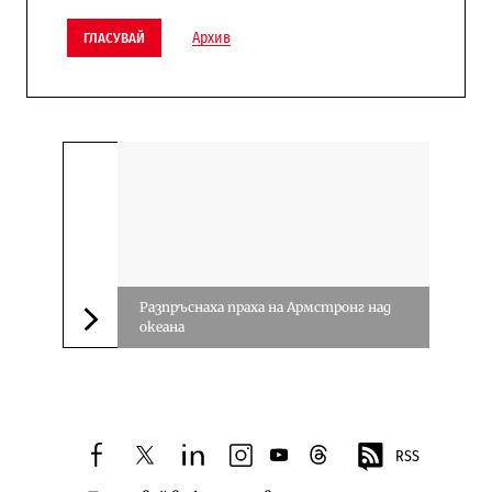
Архив
ГЛАСУВАЙ
Разпръснаха праха на Армстронг над
океана
Следваща новина
RSS
facebook
twitter
linkedin
instagram
youtube
threads