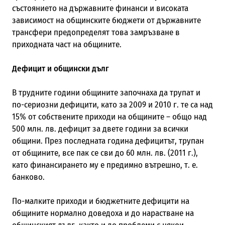
състоянието на държавните финанси и високата
зависимост на общинските бюджети от държавните
трансфери предопределят това замръзване в
приходната част на общините.
Дефицит и общински дълг
В трудните години общините започнаха да трупат и
по-сериозни дефицити, като за 2009 и 2010 г. те са над
15% от собствените приходи на общините – общо над
500 млн. лв. дефицит за двете години за всички
общини. През последната година дефицитът, трупан
от общините, все пак се сви до 60 млн. лв. (2011 г.),
като финансирането му е предимно вътрешно, т. е.
банково.
По-малките приходи и бюджетните дефицити на
общините нормално доведоха и до нарастване на