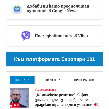
Добави ни като предпочитан
източник в Google News
Последвайте ни във Viber
Към платформата Европари 101
ПОСЛЕДНИ
НАЙ-ЧЕТЕНИ
ПРЕПОРЪЧАНИ
Градоустройство
Градоустройство
Инфраструктура
„Комплексно решение“: София
Столична община избра
Проектирането на тунела под
залага на дълг за подобряване на
изпълнител за преместването на
Петрохан ще върви паралелно с
градския транспорт и улиците
трамвайното трасе по бул.
екологичните оценки
17:23