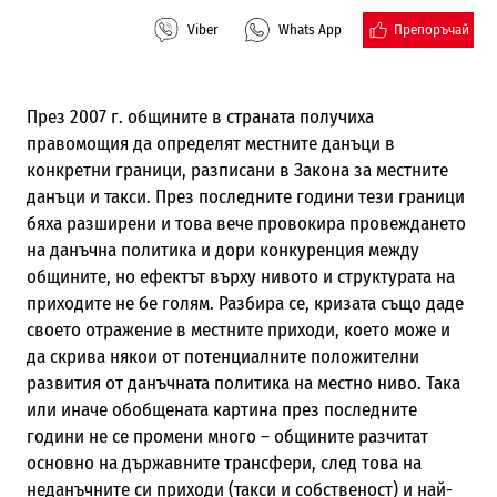
Препоръчай
Viber
Whats App
През 2007 г. общините в страната получиха
правомощия да определят местните данъци в
конкретни граници, разписани в Закона за местните
данъци и такси. През последните години тези граници
бяха разширени и това вече провокира провеждането
на данъчна политика и дори конкуренция между
общините, но ефектът върху нивото и структурата на
приходите не бе голям. Разбира се, кризата също даде
своето отражение в местните приходи, което може и
да скрива някои от потенциалните положителни
развития от данъчната политика на местно ниво. Така
или иначе обобщената картина през последните
години не се промени много – общините разчитат
основно на държавните трансфери, след това на
неданъчните си приходи (такси и собственост) и най-