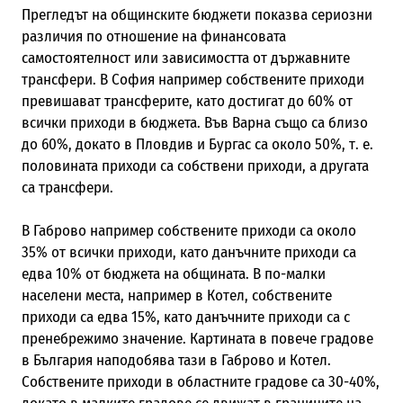
Прегледът на общинските бюджети показва сериозни
различия по отношение на финансовата
самостоятелност или зависимостта от държавните
трансфери. В София например собствените приходи
превишават трансферите, като достигат до 60% от
всички приходи в бюджета. Във Варна също са близо
до 60%, докато в Пловдив и Бургас са около 50%, т. е.
половината приходи са собствени приходи, а другата
са трансфери.
В Габрово например собствените приходи са около
35% от всички приходи, като данъчните приходи са
едва 10% от бюджета на общината. В по-малки
населени места, например в Котел, собствените
приходи са едва 15%, като данъчните приходи са с
пренебрежимо значение. Картината в повече градове
в България наподобява тази в Габрово и Котел.
Собствените приходи в областните градове са 30-40%,