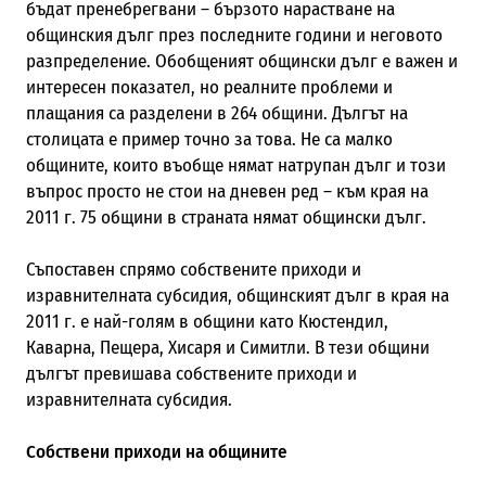
бъдат пренебрегвани – бързото нарастване на
общинския дълг през последните години и неговото
разпределение. Обобщеният общински дълг е важен и
интересен показател, но реалните проблеми и
плащания са разделени в 264 общини. Дългът на
столицата е пример точно за това. Не са малко
общините, които въобще нямат натрупан дълг и този
въпрос просто не стои на дневен ред – към края на
2011 г. 75 общини в страната нямат общински дълг.
Съпоставен спрямо собствените приходи и
изравнителната субсидия, общинският дълг в края на
2011 г. е най-голям в общини като Кюстендил,
Каварна, Пещера, Хисаря и Симитли. В тези общини
дългът превишава собствените приходи и
изравнителната субсидия.
Собствени приходи на общините