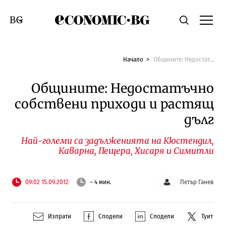
Economic.bg
Търсене
Смяна на език
Начало
Общините: Недостатъчно собствени приходи и растящ дълг
Общините: Недостатъчно
собствени приходи и растящ
дълг
Най-големи са задълженията на Кюстендил,
Каварна, Пещера, Хисаря и Симитли
09:02 15.09.2012
~ 4 мин.
Петър Ганев
Изпрати
Сподели
Сподели
Туит