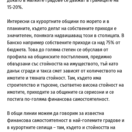
докато в малките градове се движат в границите на
15-20%.
Интересни са курортните общини по морето и в
планините, където делът на собствените приходи е
значителен, понякога надвишаващ този в столицата. В
Банско например собствените приходи са над 75% от
бюджета. Това до голяма степен се обуславя от
профила на общинските постъпления, предимно
обвързани със стойността на имуществото, тъй като
данък сгради и такса смет зависят от количеството на
имотите и тяхната стойност. Там, където има
строителство и търсене, съответно висока стойност на
имотите, приходите за общините са сериозни и се
постига по-голяма финансова самостоятелност.
В общи линии можем да говорим за известна
финансова самостоятелност в най-големите градове и
в курортните селища – там, където и стойността на