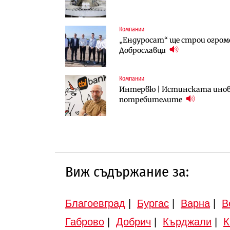
Компании
Компании
Публични финанси
„Ендуросат“ ще строи огром
„Хювефарма“ подписа договор 
След 20 години застой: Дан
Доброславци
вдигнати
Компании
Инфраструктура
Инфраструктура
Интервю | Истинската инова
АПИ възложи промяната на п
Вторият мост над Варненск
потребителите
Търново
„Черно море“
Виж съдържание за:
Благоевград
|
Бургас
|
Варна
|
В
Габрово
|
Добрич
|
Кърджали
|
К