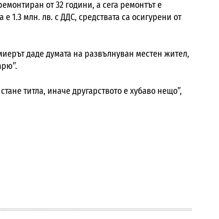
емонтиран от 32 години, а сега ремонтът е
е 1.3 млн. лв. с ДДС, средствата са осигурени от
миерът даде думата на развълнуван местен жител,
арю”.
стане титла, иначе другарството е хубаво нещо”,