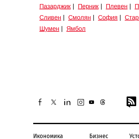
Пазарджик
|
Перник
|
Плевен
|
П
Сливен
|
Смолян
|
София
|
Стар
Шумен
|
Ямбол
facebook
twitter
linkedin
instagram
youtube
threads
Икономика
Бизнес
Уст