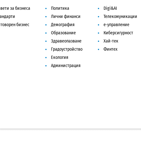
вети за бизнеса
Политика
Digi&AI
тандарти
Лични финанси
Телекомуникации
говорен бизнес
Демография
е-управление
Образование
Киберсигурност
Здравеопазване
Хай-тек
Градоустройство
Финтех
Екология
Администрация