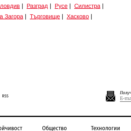
ловдив
|
Разград
|
Русе
|
Силистра
|
а Загора
|
Търговище
|
Хасково
|
Полу
RSS
ойчивост
Общество
Технологии