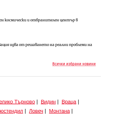
ен космически и отбранителен център в
за придобиване на Euroapi Italy
ъчните оценки на имотите може да бъдат
ция идва от решаването на реални проблеми на
арцеларния план за магистралата Русе – Велико
ото езеро става част от бъдещата магистрала
Всички избрани новини
елико Търново
|
Видин
|
Враца
|
юстендил
|
Ловеч
|
Монтана
|