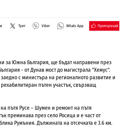
Препоръчай
ли
Туит
Viber
Whats App
ени за Южна България, ще бъдат направени през
ългария - от Дунав мост до магистрала "Хемус".
о заедно с министъра на регионалното развитие и
 рехабилитиран пътен участък, свързващ
на пътя Русе – Шумен и ремонт на пътя
ък преминава през село Росица и е част от
блика Румъния. Дължината на отсечката е 3.6 км.