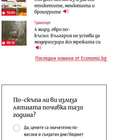
етикетите, менютата и
център в Доброславци
брошурите
10:00
Енергетика
Регулации
АЕЦ „Козлодуй“ ще работи
Лекарствата за редки болести
Транспорт
4 млрд. евро по-
само още няколко седмици, ако
попадат в капан на
късно: България не успява да
сушата продължи
обществените поръчки?
модернизира жп мрежата си
09:10
Последни новини от Economic.bg
По-скъпа ли ви излиза
лятната почивка тази
година?
Да, цените са значително по-
високи и съкратих дни/бюджет