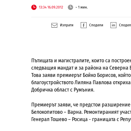
13:34 16.09.2012
~ 1 мин.
Изпрати
Сподели
Споде
Пътищата и магистралите, които са постро
следващия мандат и за района на Северна Б
Това заяви премиерът Бойко Борисов, койт
благоустройството Лиляна Павлова откриха
Добричка област с Румъния.
Премиерът заяви, че предстои разширение 
Белокопитово – Варна. Ремонтираният участ
Генерал Тошево – Росица - границата с Репу