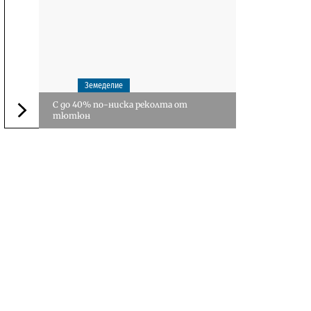
Земеделие
С до 40% по-ниска реколта от
тютюн
Следваща новина