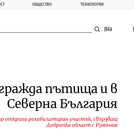
СТ
ОБЩЕСТВО
ТЕХНОЛОГИИ
nomic.bg
Търсене
Смяна на ез
f
Търси
згражда пътища и в
Северна България
 откриха рехабилитиран участък, свързващ
Добричка област с Румъния