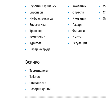
Публични финанси
Компании
Съ
Европари
Отрасли
С
Инфраструктура
Иновации
От
Енергетика
Пазари
Транспорт
Финанси
Земеделие
Имоти
Туризъм
Регулации
Пазар на труда
Всичко
Терминология
To:know
Списанието
Пазарни данни