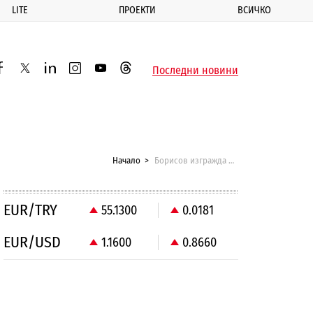
LITE
ПРОЕКТИ
ВСИЧКО
ик
Последни новини
acebook
twitter
linkedin
instagram
youtube
threads
Начало
Борисов изгражда пътища и в Северна България
EUR/TRY
55.1300
0.0181
EUR/USD
1.1600
0.8660