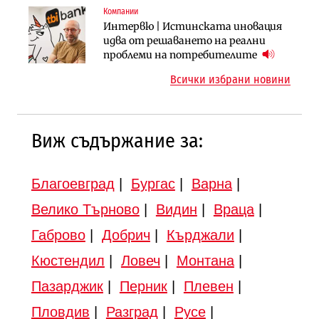
Компании
Инфраструктура
Инфраструктура
Интервю | Истинската иновация
АПИ възложи промяната на
Вторият мост над Варненското
идва от решаването на реални
парцеларния план за
езеро става част от бъдещата
проблеми на потребителите
магистралата Русе – Велико
магистрала „Черно море“
Всички избрани новини
Търново
Виж съдържание за:
Благоевград
|
Бургас
|
Варна
|
Велико Търново
|
Видин
|
Враца
|
Габрово
|
Добрич
|
Кърджали
|
Кюстендил
|
Ловеч
|
Монтана
|
Пазарджик
|
Перник
|
Плевен
|
Пловдив
|
Разград
|
Русе
|