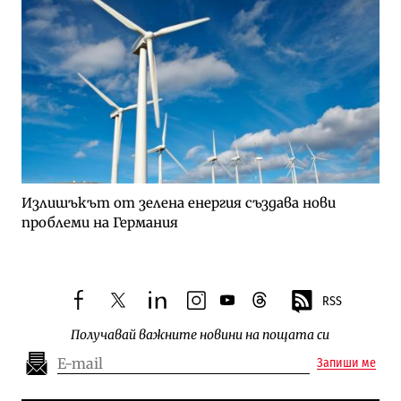
Излишъкът от зелена енергия създава нови
проблеми на Германия
RSS
facebook
twitter
linkedin
instagram
youtube
threads
Получавай важните новини на пощата си
Запиши ме