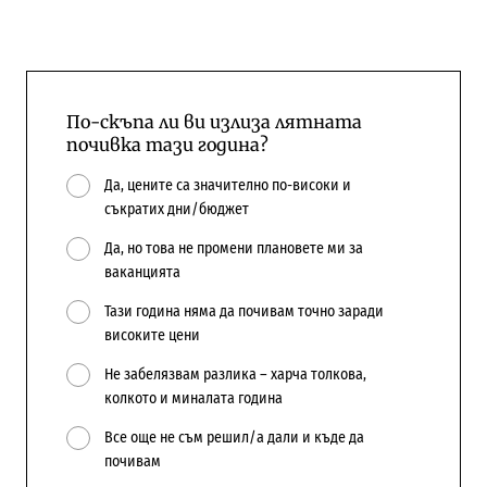
По-скъпа ли ви излиза лятната
почивка тази година?
Да, цените са значително по-високи и
съкратих дни/бюджет
Да, но това не промени плановете ми за
ваканцията
Тази година няма да почивам точно заради
високите цени
Не забелязвам разлика – харча толкова,
колкото и миналата година
Все още не съм решил/а дали и къде да
почивам