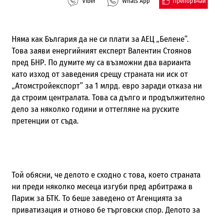
Препоръчай
Viber
Whats App
Няма как България да не си плати за АЕЦ „Белене”.
Това заяви енергийният експерт Валентин Стоянов
пред БНР. По думите му са възможни два варианта
като изход от заведения срещу страната ни иск от
„Атомстройекспорт” за 1 млрд. евро заради отказа ни
да строим централата. Това са дълго и продължително
дело за няколко години и оттегляне на руските
претенции от съда.
Той обясни, че делото е сходно с това, което страната
ни преди няколко месеца изгуби пред арбитража в
Париж за БТК. То беше заведено от Агенцията за
приватизация и отново бе търговски спор. Делото за