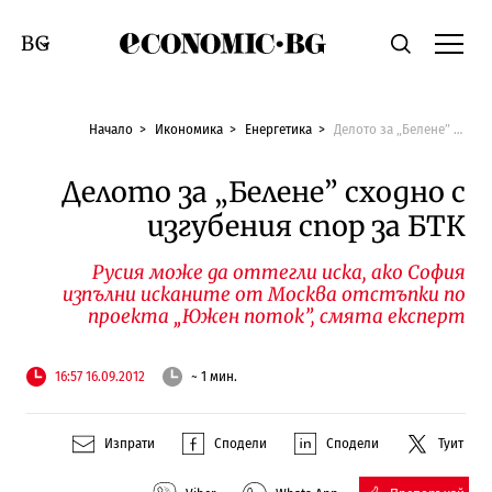
Economic.bg
Търсене
Смяна на език
Начало
Икономика
Енергетика
Делото за „Белене” сходно с изгубения спор за БТК
Делото за „Белене” сходно с
изгубения спор за БТК
Русия може да оттегли иска, ако София
изпълни исканите от Москва отстъпки по
проекта „Южен поток”, смята експерт
16:57 16.09.2012
~ 1 мин.
Изпрати
Сподели
Сподели
Туит