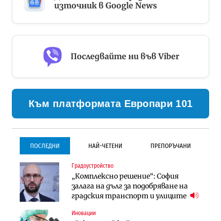
източник в Google News
Последвайте ни във Viber
Към платформата Европари 101
ПОСЛЕДНИ
НАЙ-ЧЕТЕНИ
ПРЕПОРЪЧАНИ
Градоустройство
Градоустройство
Инфраструктура
„Комплексно решение“: София
Столична община избра
Проектирането на тунела под
залага на дълг за подобряване на
изпълнител за преместването на
Петрохан ще върви паралелно с
градския транспорт и улиците
трамвайното трасе по бул.
екологичните оценки
„Скобелев“
Иновации
Компании