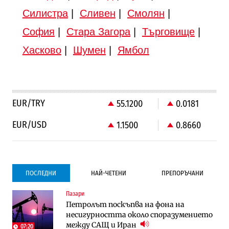
Силистра
|
Сливен
|
Смолян
|
София
|
Стара Загора
|
Търговище
|
Хасково
|
Шумен
|
Ямбол
EUR/TRY
55.1200
0.0181
EUR/USD
1.1500
0.8660
ПОСЛЕДНИ
НАЙ-ЧЕТЕНИ
ПРЕПОРЪЧАНИ
Пазари
Градоустройство
Градоустройство
Петролът поскъпва на фона на
Столична община избра изпълнител за
Столична община избра изпълнител за
несигурността около споразумението
преместването на трамвайното
преместването на трамвайното
между САЩ и Иран
трасе по бул. „Скобелев“
трасе по бул. „Скобелев“
07:20