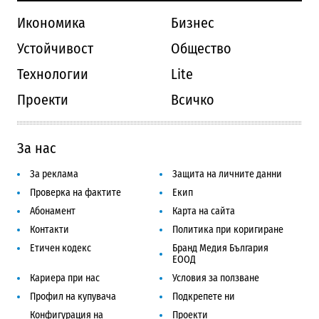
Икономика
Бизнес
Устойчивост
Общество
Технологии
Lite
Проекти
Всичко
За нас
За реклама
Защита на личните данни
Проверка на фактите
Екип
Абонамент
Карта на сайта
Контакти
Политика при коригиране
Етичен кодекс
Бранд Медия България
ЕООД
Кариера при нас
Условия за ползване
Профил на купувача
Подкрепете ни
Конфигурация на
Проекти