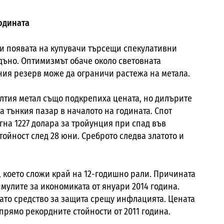
годината
ри появата на купувачи търсещи спекулативни
дъно. Оптимизмът обаче около световната
ния резерв може да ограничи растежа на метала.
ълтия метал също подкрепиха цената, но дилърите
 тънкия пазар в началото на годината. Спот
игна 1227 долара за тройунция при спад във
стойност след 28 юни. Среброто следва златото и
а, което сложи край на 12-годишно рали. Причината
имулите за икономиката от януари 2014 година.
ато средство за защита срещу инфлацията. Цената
спрямо рекордните стойности от 2011 година.