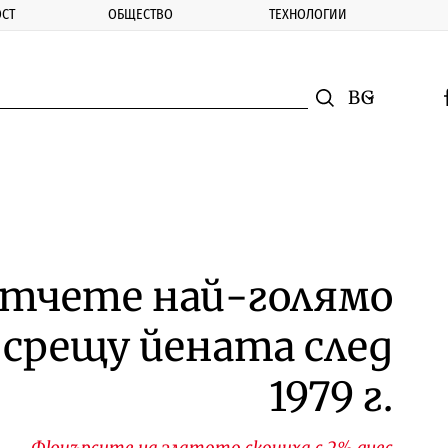
СТ
ОБЩЕСТВО
ТЕХНОЛОГИИ
nomic.bg
Търсене
Смяна на ез
f
Търси
тчете най-голямо
 срещу йената след
1979 г.
Фючърсите на златото скочиха с 2% днес