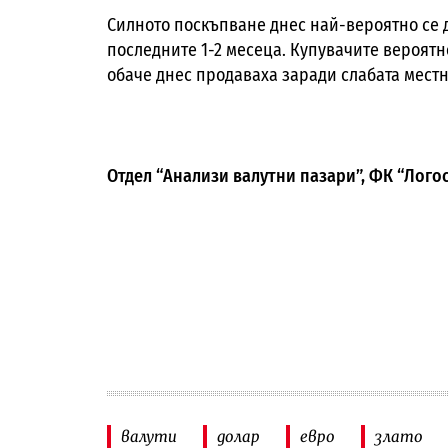
Силното поскъпване днес най-вероятно се 
последните 1-2 месеца. Купувачите вероятн
обаче днес продаваха заради слабата местна
Отдел “Анализи валутни пазари”, ФК “Лого
валути
долар
евро
злато