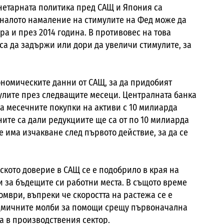
онетарната политика пред САЩ и Япония са
чналото намаление на стимулите на Фед може да
а и през 2014 година. В противовес на това
са да задържи или дори да увеличи стимулите, за
ономическите данни от САЩ, за да придобият
мулите през следващите месеци. Централната банка
а месечните покупки на активи с 10 милиарда
ите са дали редукциите ще са от по 10 милиарда
 има изчакване след първото действие, за да се
ското доверие в САЩ се е подобрило в края на
и за бъдещите си работни места. В същото време
мври, въпреки че скоростта на растежа се е
едмичните молби за помощи срещу първоначална
са в производствения сектор.