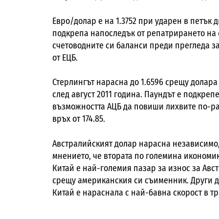
Евро/долар е на 1.3752 при ударен в петък 
подкрепа напоследък от репатрирането на с
счетоводните си баланси преди прегледа за
от ЕЦБ.
Стерлингът нарасна до 1.6596 срещу долара
след август 2011 година. Паундът е подкре
възможността АЦБ да повиши лихвите по-ра
връх от 174.85.
Австралийският долар нарасна независимо,
мнението, че втората по големина икономика
Китай е най-големия пазар за износ за Авс
срещу американския си съименник. Други д
Китай е нараснала с най-бавна скорост в т