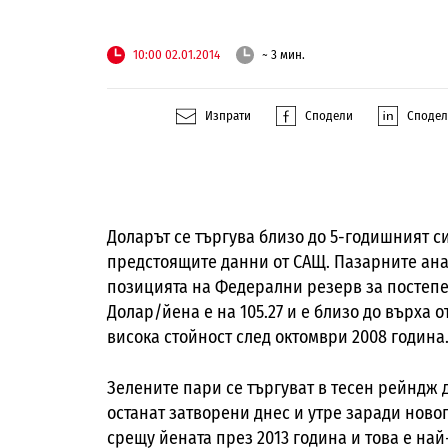
10:00 02.01.2014
~ 3 мин.
Изпрати
Сподели
Споде
Доларът се търгува близо до 5-годишният с
предстоящите данни от САЩ. Пазарните ана
позицията на Федерални резерв за постепе
Долар/йена е на 105.27 и е близо до върха о
висока стойност след октомври 2008 година
Зелените пари се търгуват в тесен рейндж 
останат затворени днес и утре заради нов
срещу йената през 2013 година и това е н