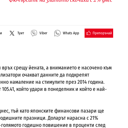
Препоръчай
ли
Туит
Viber
Whats App
и връх срещу йената, а вниманието е насочено към
лизатори очакват данните да подкрепят
нно намаление на стимулите през 2014 година.
т 105.41, който удари в понеделник и който е най-
.
днес, тъй като японските финансови пазари ще
огодишните празници. Доларът нарасна с 21%
ай-голямото годишно повишение в проценти след