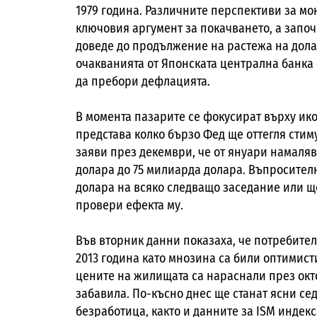
1979 година. Различните перспективи за м
ключовия аргумент за покачването, а запо
доведе до продължение на растежа на долар
очакванията от Японската централна банка 
да пребори дефлацията.
В момента пазарите се фокусират върху ик
представа колко бързо Фед ще оттегля сти
заяви през декември, че от януари намаляв
долара до 75 милиарда долара. Въпросителн
долара на всяко следващо заседание или ще
провери ефекта му.
Във вторник данни показаха, че потребител
2013 година като мнозина са били оптимист
цените на жилищата са нараснали през окто
забавила. По-късно днес ще станат ясни с
безработица, както и данните за ISM индек