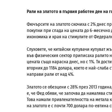
Рали на златото в първия работен ден на 
Фючърсите на златото скочиха с 2% днес п
покупки при спада на цената до 6-месечно 
икономика и края на стимулите от Федерал
Слуховете, че китайски купувачи купуват ж
във физическия сектор приписаха ралито на
цената също нарасна днес, но с 1%. Тя дост
вторник до 1184 долара, което е най-слаба 
направи рали от над 4%.
Златото се обезцени с 28% през 2013 годин
е, че Фед обяви, че започва да намалява ст
Това намали привлекателността на метала к
на златото е с почти 700 долара по-евтина 