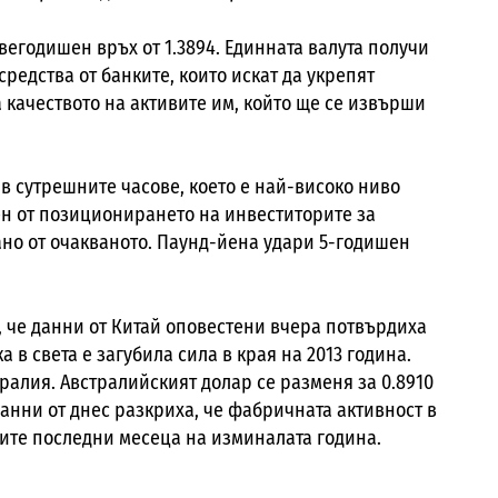
двегодишен връх от 1.3894. Единната валута получи
редства от банките, които искат да укрепят
 качеството на активите им, който ще се извърши
 в сутрешните часове, което е най-високо ниво
пен от позиционирането на инвеститорите за
но от очакваното. Паунд-йена удари 5-годишен
 че данни от Китай оповестени вчера потвърдиха
 в света е загубила сила в края на 2013 година.
тралия. Австралийският долар се разменя за 0.8910
анни от днес разкриха, че фабричната активност в
рите последни месеца на изминалата година.