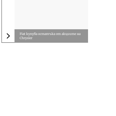
Fiat купува остатъка от акциите на
Chrysler
Следваща новина