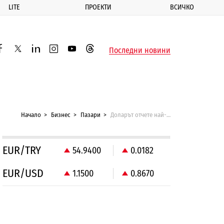
LITE
ПРОЕКТИ
ВСИЧКО
ик
Последни новини
acebook
twitter
linkedin
instagram
youtube
threads
Начало
Бизнес
Пазари
Доларът отчете най-голямо поскъпване срещу йената след 1979 г.
EUR/TRY
54.9400
0.0182
EUR/USD
1.1500
0.8670