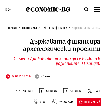
Economic.bg
Търсене
Смяна на език
Начало
Икономика
Публични финанси
Държавата финансира археологически проекти
Държавата финансира
археологически проекти
Симеон Дянков обеща лично да се включи в
разкопките в Пловдив
19:01 31.07.2012
~ 1 мин.
Изпрати
Сподели
Сподели
Туит
Препоръчай
Viber
Whats App