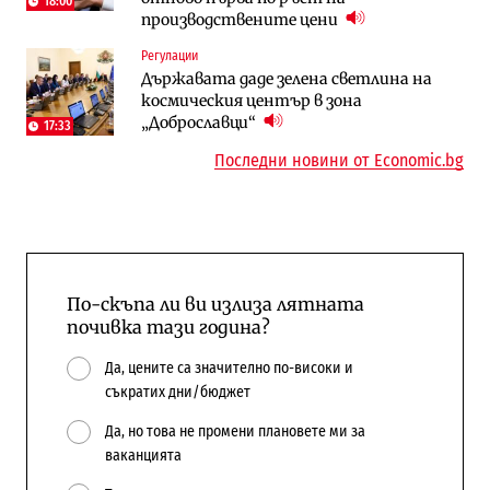
18:00
производствените цени
To:know
Компании
Регулации
Последни дни с обозначаване на цените
А1 отново е лидер при технологичните
Държавата даде зелена светлина на
в лева: Какво предстои?
компании и системните интегратори
космическия център в зона
„Доброславци“
17:33
Последни новини от Economic.bg
По-скъпа ли ви излиза лятната
почивка тази година?
Да, цените са значително по-високи и
съкратих дни/бюджет
Да, но това не промени плановете ми за
ваканцията