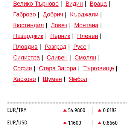
Велико Търново
|
Видин
|
Враца
|
Габрово
|
Добрич
|
Кърджали
|
Кюстендил
|
Ловеч
|
Монтана
|
Пазарджик
|
Перник
|
Плевен
|
Пловдив
|
Разград
|
Русе
|
Силистра
|
Сливен
|
Смолян
|
София
|
Стара Загора
|
Търговище
|
Хасково
|
Шумен
|
Ямбол
EUR/TRY
54.9800
0.0182
EUR/USD
1.1600
0.8660