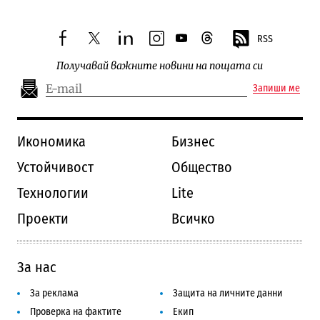
RSS
facebook
twitter
linkedin
instagram
youtube
threads
Получавай важните новини на пощата си
Запиши ме
Икономика
Бизнес
Устойчивост
Общество
Технологии
Lite
Проекти
Всичко
За нас
За реклама
Защита на личните данни
Проверка на фактите
Екип