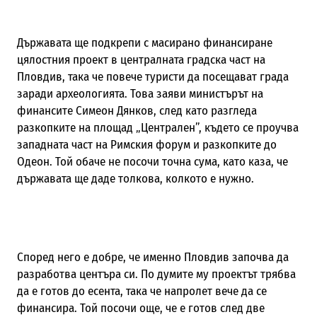
Държавата ще подкрепи с масирано финансиране
цялостния проект в централната градска част на
Пловдив, така че повече туристи да посещават града
заради археологията. Това заяви министърът на
финансите Симеон Дянков, след като разгледа
разкопките на площад „Централен”, където се проучва
западната част на Римския форум и разкопките до
Одеон. Той обаче не посочи точна сума, като каза, че
държавата ще даде толкова, колкото е нужно.
Според него е добре, че именно Пловдив започва да
разработва центъра си. По думите му проектът трябва
да е готов до есента, така че напролет вече да се
финансира. Той посочи още, че е готов след две