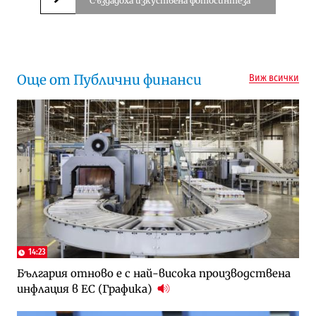
Създадоха изкуствена фотосинтеза
Следваща новина
Още от Публични финанси
Виж всички
14:23
България отново е с най-висока производствена
инфлация в ЕС (Графика)