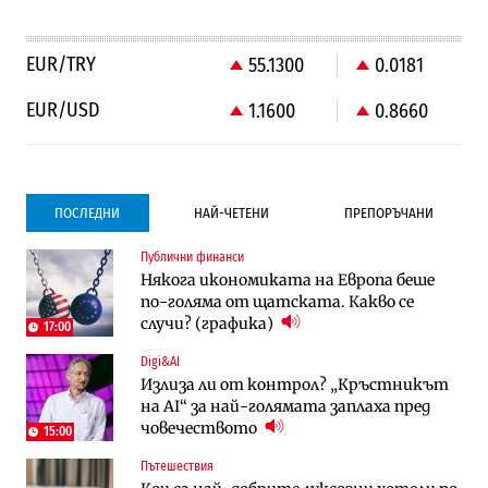
EUR/TRY
55.1300
0.0181
EUR/USD
1.1600
0.8660
ПОСЛЕДНИ
НАЙ-ЧЕТЕНИ
ПРЕПОРЪЧАНИ
Публични финанси
Градоустройство
Компании
Някога икономиката на Европа беше
Столична община избра изпълнител за
Vivacom предлага над 150 устройства с
по-голяма от щатската. Какво се
преместването на трамвайното
90% отстъпка през август
случи? (графика)
трасе по бул. „Скобелев“
17:00
Digi&AI
Компании
Градоустройство
Излиза ли от контрол? „Кръстникът
Vivacom предлага над 150 устройства с
Столична община избра изпълнител за
на AI“ за най-голямата заплаха пред
90% отстъпка през август
преместването на трамвайното
човечеството
трасе по бул. „Скобелев“
15:00
Пътешествия
Компании
Енергетика