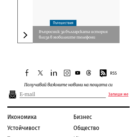
Пътешествия
Въпросник за българската история
влиза в мобилните телефони
Следваща новина
RSS
facebook
twitter
linkedin
instagram
youtube
threads
Получавай важните новини на пощата си
Запиши ме
Икономика
Бизнес
Устойчивост
Общество