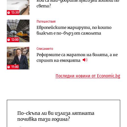
Кои са най-добрите луксозни хотели по
„Ендуросат“ ще строи огромен
Държавният ТЕЦ „Марица изток 2“
света?
космически и отбранителен център в
работи с 5 блока
Доброславци
13:30
Пътешествия
Енергетика
Компании
Европейските маршрути, по които
Държавният ТЕЦ „Марица изток 2“
„Ендуросат“ ще строи огромен
влакът е по-бърз от самолета
работи с 5 блока
космически и отбранителен център в
Доброславци
12:00
Списанието
Енергетика
Регулации
Реформите са маратон на волята, а не
АЕЦ „Козлодуй“ ще работи само още
Лекарствата за редки болести
спринт на емоцията
няколко седмици, ако сушата продължи
попадат в капан на обществените
поръчки?
11:00
Последни новини от Economic.bg
По-скъпа ли ви излиза лятната
почивка тази година?