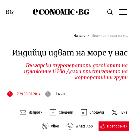
Economic.bg
Търсене
Смяна на език
Начало
Индийци идват на море у нас
Индийци идват на море у нас
Български туроператори договарят на
изложение в Ню Делхи пристигането на
корпоративни групи
12:29 30.01.2014
~ 1 мин.
Изпрати
Сподели
Сподели
Туит
Препоръчай
Viber
Whats App