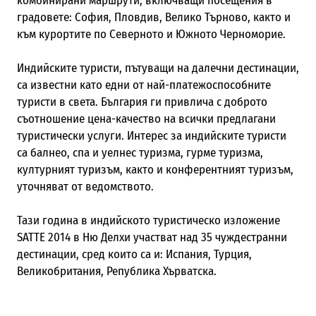
комбинирани маршрути, включващи посещения в
градовете: София, Пловдив, Велико Търново, както и
към курортите по Северното и Южното Черноморие.
Индийските туристи, пътуващи на далечни дестинации,
са известни като едни от най-платежоспособните
туристи в света. България ги привлича с доброто
съотношение цена-качество на всички предлагани
туристически услуги. Интерес за индийските туристи
са балнео, спа и уелнес туризма, гурме туризма,
културният туризъм, както и конферентният туризъм,
уточняват от ведомството.
Тази година в индийското туристическо изложение
SATTE 2014 в Ню Делхи участват над 35 чуждестранни
дестинации, сред които са и: Испания, Турция,
Великобритания, Република Хърватска.