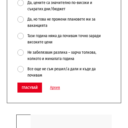
Да, цените са значително по-високи и
съкратих дни/бюджет
Да, но това не промени плановете ми за
ваканцията
Тази година няма да почивам точно заради
високите цени
Не забелязвам разлика – харча толкова,
колкото и миналата година
Все още не съм решил/а дали и къде да
почивам
Архив
ГЛАСУВАЙ