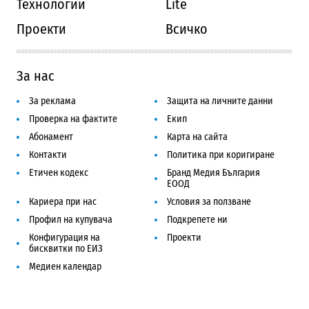
Технологии
Lite
Проекти
Всичко
За нас
За реклама
Защита на личните данни
Проверка на фактите
Екип
Абонамент
Карта на сайта
Контакти
Политика при коригиране
Етичен кодекс
Бранд Медия България
ЕООД
Кариера при нас
Условия за ползване
Профил на купувача
Подкрепете ни
Конфигурация на
Проекти
бисквитки по ЕИЗ
Медиен календар