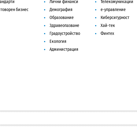
тандарти
Лични финанси
Телекомуникации
говорен бизнес
Демография
е-управление
Образование
Киберсигурност
Здравеопазване
Хай-тек
Градоустройство
Финтех
Екология
Администрация