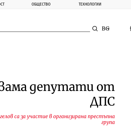
СТ
ОБЩЕСТВО
ТЕХНОЛОГИИ
nomic.bg
Търсене
Смяна на ез
f
Търси
двама депутати от
ДПС
елов са за участие в организирана престъпна
група