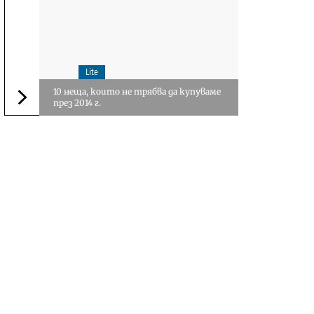
Lite
10 неща, които не трябва да купуваме
през 2014 г.
Следваща новина