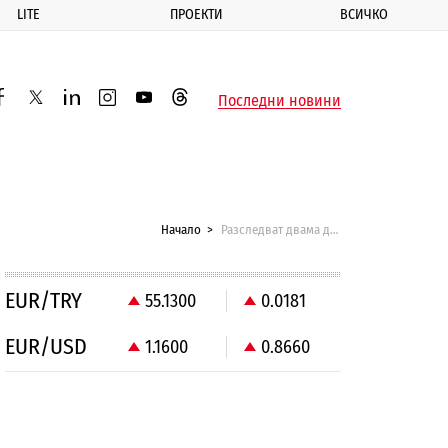
LITE
ПРОЕКТИ
ВСИЧКО
ик
Последни новини
acebook
twitter
linkedin
instagram
youtube
threads
Начало
Разследват двама депутати от ДПС
EUR/TRY
55.1300
0.0181
EUR/USD
1.1600
0.8660