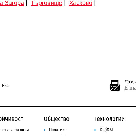
а Загора
|
Търговище
|
Хасково
|
Полу
RSS
ойчивост
Общество
Технологии
вети за бизнеса
Политика
Digi&AI