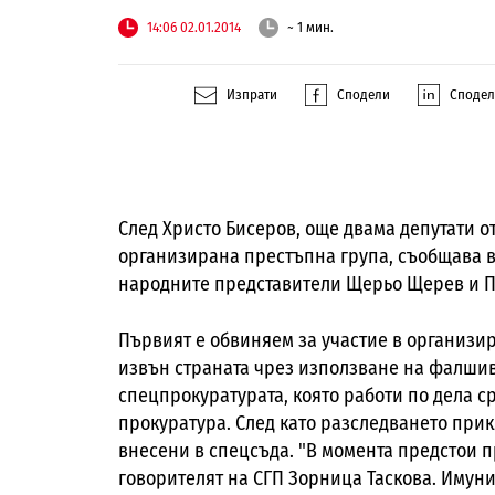
14:06 02.01.2014
~ 1 мин.
Изпрати
Сподели
Споде
След Христо Бисеров, още двама депутати от
организирана престъпна група, съобщава в."
народните представители Щерьо Щерев и П
Първият е обвиняем за участие в организи
извън страната чрез използване на фалшиви
спецпрокуратурата, която работи по дела с
прокуратура. След като разследването при
внесени в спецсъда. "В момента предстои п
говорителят на СГП Зорница Таскова. Имуни