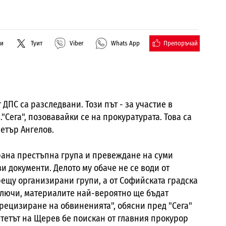
Препоръчай
ли
Туит
Viber
Whats App
 ДПС са разследвани. Този път - за участие в
Сега", позовавайки се на прокуратурата. Това са
етър Ангелов.
рана престъпна група и превеждане на суми
 документи. Делото му обаче не се води от
рещу организирани групи, а от Софийската градска
ключи, материалите най-вероятно ще бъдат
рецизиране на обвиненията", обясни пред "Сега"
тетът на Щерев бе поискан от главния прокурор