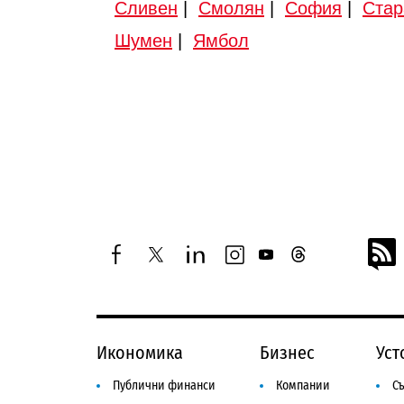
Сливен
|
Смолян
|
София
|
Стар
Шумен
|
Ямбол
facebook
twitter
linkedin
instagram
youtube
threads
Икономика
Бизнес
Уст
Публични финанси
Компании
Съ