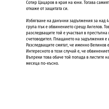
Сотир Цацаров в края на юни. Тогава самият
откаже от защитата си.
Избягване на данъчни задължения за над 4 
група пък е обвинението срещу Ангелов. То
разследващите той е участвал в престъпна 
счетоводител. Плащането на задължения е 
Разследващите смятат, че именно Велинов 
Интересното в този случай е, че обвинението
Въпреки това обаче той попада в листите н
месеца по-късно.