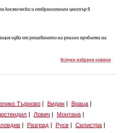
ен космически и отбранителен център в
за придобиване на Euroapi Italy
ъчните оценки на имотите може да бъдат
ция идва от решаването на реални проблеми на
арцеларния план за магистралата Русе – Велико
ото езеро става част от бъдещата магистрала
Всички избрани новини
елико Търново
|
Видин
|
Враца
|
юстендил
|
Ловеч
|
Монтана
|
ловдив
|
Разград
|
Русе
|
Силистра
|