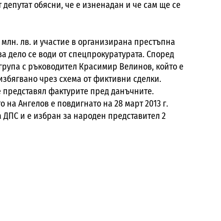
 депутат обясни, че е изненадан и че сам ще се
млн. лв. и участие в организирана престъпна
ва дело се води от спецпрокуратурата. Според
група с ръководител Красимир Велинов, който е
избягвано чрез схема от фиктивни сделки.
е представял фактурите пред данъчните.
 на Ангелов е повдигнато на 28 март 2013 г.
а ДПС и е избран за народен представител 2