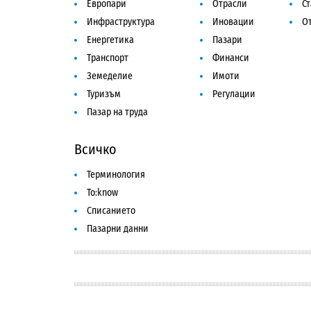
Европари
Отрасли
С
Инфраструктура
Иновации
От
Енергетика
Пазари
Транспорт
Финанси
Земеделие
Имоти
Туризъм
Регулации
Пазар на труда
Всичко
Терминология
To:know
Списанието
Пазарни данни