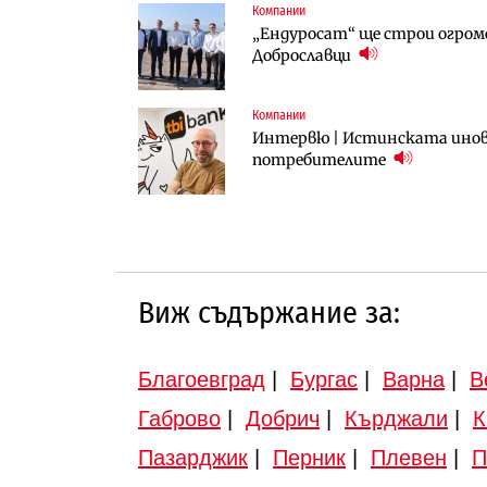
Компании
Компании
Публични финанси
„Ендуросат“ ще строи огром
„Хювефарма“ подписа договор 
След 20 години застой: Дан
Доброславци
вдигнати
Компании
Инфраструктура
Инфраструктура
Интервю | Истинската инова
АПИ възложи промяната на п
Вторият мост над Варненск
потребителите
Търново
„Черно море“
Виж съдържание за:
Благоевград
|
Бургас
|
Варна
|
В
Габрово
|
Добрич
|
Кърджали
|
К
Пазарджик
|
Перник
|
Плевен
|
П