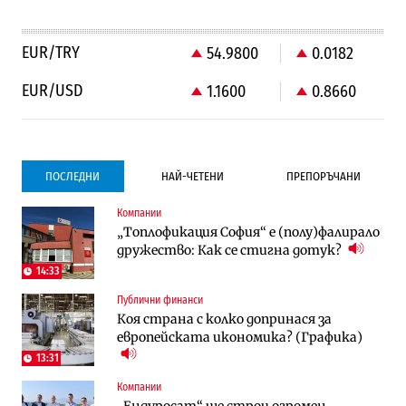
EUR/TRY
54.9800
0.0182
EUR/USD
1.1600
0.8660
ПОСЛЕДНИ
НАЙ-ЧЕТЕНИ
ПРЕПОРЪЧАНИ
Компании
Градоустройство
Компании
„Топлофикация София“ e (полу)фалирало
Столична община избра изпълнител за
Vivacom предлага над 150 устройства с
дружество: Как се стигна дотук?
преместването на трамвайното
90% отстъпка през август
трасе по бул. „Скобелев“
14:33
Публични финанси
Компании
To:know
Коя страна с колко допринася за
Vivacom предлага над 150 устройства с
Последни дни с обозначаване на цените
европейската икономика? (Графика)
90% отстъпка през август
в лева: Какво предстои?
13:31
Компании
Енергетика
To:know
„Ендуросат“ ще строи огромен
АЕЦ „Козлодуй“ ще работи само още
Какво се променя в България от 1