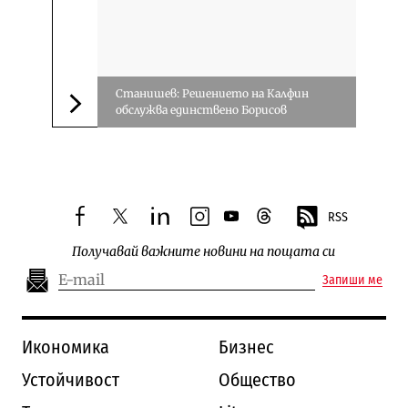
Станишев: Решението на Калфин
обслужва единствено Борисов
Следваща новина
RSS
facebook
twitter
linkedin
instagram
youtube
threads
Получавай важните новини на пощата си
Запиши ме
Икономика
Бизнес
Устойчивост
Общество