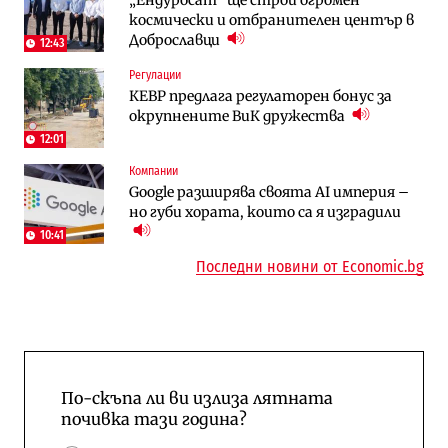
космически и отбранителен център в
няколко седмици, ако сушата продължи
август?
Доброславци
12:43
Регулации
Публични финанси
Отрасли
КЕВР предлага регулаторен бонус за
Общините вече зависят от
Жилищата в България поскъпват при
окрупнените ВиК дружества
централната власт за 75% от
намаляващо население и все повече
бюджетите си
сгради
12:01
Компании
To:know
Компании
Google разширява своята AI империя –
Последни дни с обозначаване на цените
А1 отново е лидер при технологичните
но губи хората, които са я изградили
в лева: Какво предстои?
компании и системните интегратори
10:41
Последни новини от Economic.bg
По-скъпа ли ви излиза лятната
почивка тази година?