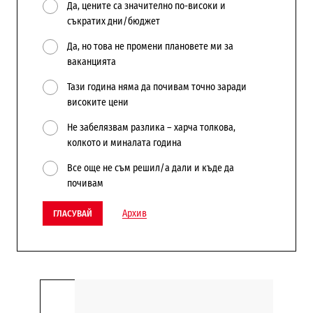
Да, цените са значително по-високи и
съкратих дни/бюджет
Да, но това не промени плановете ми за
ваканцията
Тази година няма да почивам точно заради
високите цени
Не забелязвам разлика – харча толкова,
колкото и миналата година
Все още не съм решил/а дали и къде да
почивам
Архив
ГЛАСУВАЙ