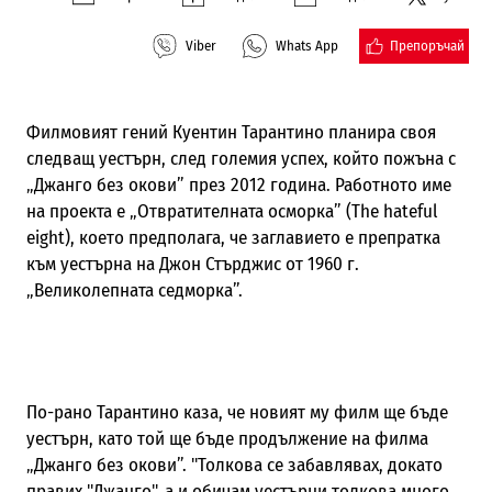
Препоръчай
Viber
Whats App
Филмовият гений Куентин Тарантино планира своя
следващ уестърн, след големия успех, който пожъна с
„Джанго без окови” през 2012 година. Работното име
на проекта е „
Отвратителната
осморка” (The hateful
eight), което предполага, че заглавието е препратка
към уестърна на Джон Стърджис от 1960 г.
„Великолепната седморка”.
По-рано Тарантино каза, че новият му филм ще бъде
уестърн, като той ще бъде продължение на филма
„Джанго без окови”. "Толкова се забавлявах, докато
правих "Джанго", а и обичам уестърни толкова много,