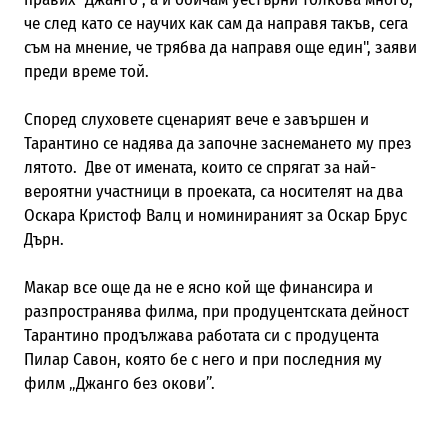
че след като се научих как сам да направя такъв, сега
съм на мнение, че трябва да направя още един", заяви
преди време той.
Според слуховете сценарият вече e завършен и
Тарантино се надява да започне заснемането му през
лятото. Две от имената, които се спрягат за най-
вероятни участници в проеката, са носителят на два
Оскара Кристоф Валц и номинираният за Оскар Брус
Дърн.
Макар все още да не е ясно кой ще финансира и
разпространява филма, при продуцентската дейност
Тарантино продължава работата си с продуцента
Пилар Савон, която бе с него и при последния му
филм „Джанго без окови”.