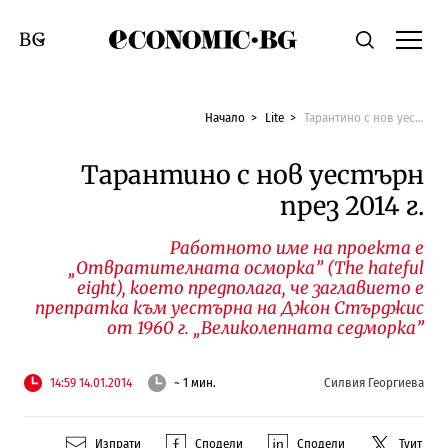
Economic.bg
Търсене
Смяна на език
Начало
Lite
Тарантино с нов уестърн през 2014 г.
Тарантино с нов уестърн
през 2014 г.
Работното име на проекта е
„Отвратителната осморка” (The hateful
eight), което предполага, че заглавието е
препратка към уестърна на Джон Стърджис
от 1960 г. „Великолепната седморка”
14:59 14.01.2014
~ 1 мин.
Силвия Георгиева
Изпрати
Сподели
Сподели
Туит