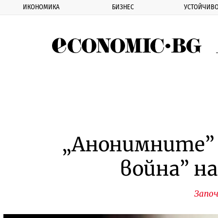
ИКОНОМИКА
БИЗНЕС
УСТОЙЧИВО
Eco
„Анонимните” 
война” н
Запо