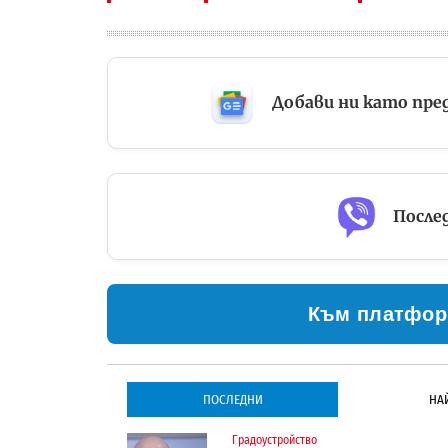
Добави ни като пре
Послед
Към платфор
ПОСЛЕДНИ
НА
Градоустройство
Градоустройство
Инфраструктура