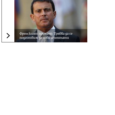
Френският премиер: Трябва да се
подготвим за нови атентати
Следваща новина