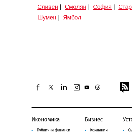
Сливен
|
Смолян
|
София
|
Стар
Шумен
|
Ямбол
facebook
twitter
linkedin
instagram
youtube
threads
Икономика
Бизнес
Уст
Публични финанси
Компании
Съ