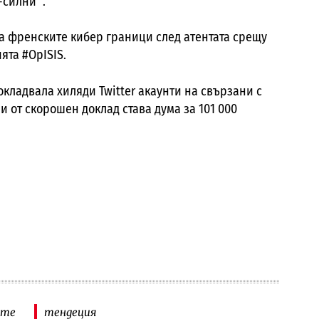
-силни ”.
 френските кибер граници след атентата срещу
ията
#OpISIS
.
докладвала хиляди
Twitter
акаунти на свързани с
 от скорошен доклад става дума за 101 000
ите
тендеция