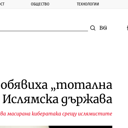
СТ
ОБЩЕСТВО
ТЕХНОЛОГИИ
nomic.bg
Търсене
Смяна на ез
f
Търси
обявиха „тотална
а Ислямска държава
чва масирана кибератака срещу ислямистите