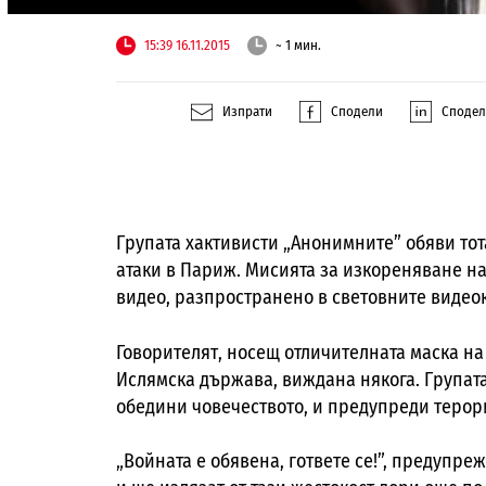
15:39 16.11.2015
~ 1 мин.
Изпрати
Сподели
Споде
Групата хактивисти „Анонимните” обяви то
атаки в Париж. Мисията за изкореняване н
видео, разпространено в световните видео
Говорителят, носещ отличителната маска н
Ислямска държава, виждана някога. Групата
обедини човечеството, и предупреди терор
„Войната е обявена, гответе се!”, предупре