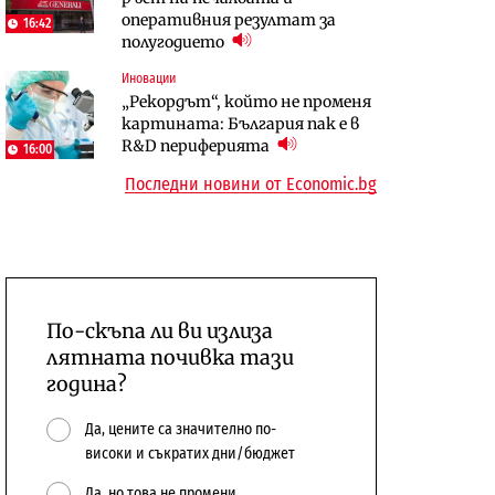
оперативния резултат за
център в Доброславци
16:42
10:12
полугодието
Digi&AI
Компании
Иновации
Трафикът толкова е намалял,
„Ендуросат“ ще строи огромен
„Рекордът“, който не променя
че големи медии обмислят да се
космически и отбранителен
картината: България пак е в
откажат напълно от Google
център в Доброславци
R&D периферията
16:00
Последни новини от Economic.bg
По-скъпа ли ви излиза
лятната почивка тази
година?
Да, цените са значително по-
високи и съкратих дни/бюджет
Да, но това не промени