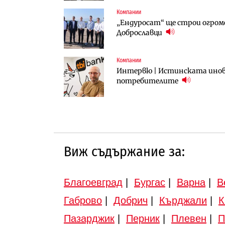
Компании
Компании
Градоустройство
„Ендуросат“ ще строи огром
„Хювефарма“ подписа договор 
Столична община избра изп
Доброславци
трасе по бул. „Скобелев“
Компании
Инфраструктура
Инфраструктура
Интервю | Истинската инова
АПИ възложи промяната на п
Вторият мост над Варненск
потребителите
Търново
„Черно море“
Виж съдържание за:
Благоевград
|
Бургас
|
Варна
|
В
Габрово
|
Добрич
|
Кърджали
|
К
Пазарджик
|
Перник
|
Плевен
|
П