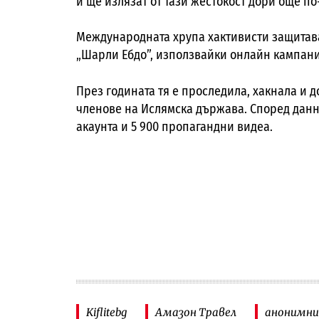
и ще излязат от тази жестокост дори още по
Международната хрупа хактивисти защитава
„Шарли Ебдо”, използвайки онлайн кампан
През годината тя е проследила, хакнала и 
членове на Ислямска държава. Според данни
акаунта и 5 900 пропагандни видеа.
Kiflitebg
Амазон Травел
анонимн