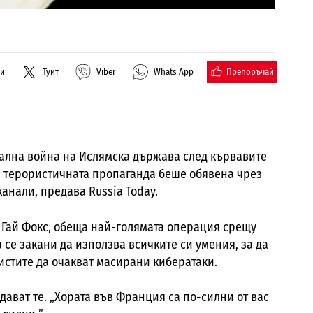
Препоръчай
ли
Туит
Viber
Whats App
тална война на Ислямска държава след кървавите
а терористичната пропаганда беше обявена чрез
канали, предава
Russia Today.
а Гай Фокс, обеща най-голямата операция срещу
 се закани да използва всичките си умения, за да
истите да очакват масирани кибератаки.
ждават те. „Хората във Франция са по-силни от вас