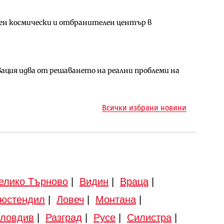
ен космически и отбранителен център в
за придобиване на Euroapi Italy
ълнител за преместването на трамвайното
ция идва от решаването на реални проблеми на
арцеларния план за магистралата Русе – Велико
ото езеро става част от бъдещата магистрала
Всички избрани новини
елико Търново
|
Видин
|
Враца
|
юстендил
|
Ловеч
|
Монтана
|
ловдив
|
Разград
|
Русе
|
Силистра
|