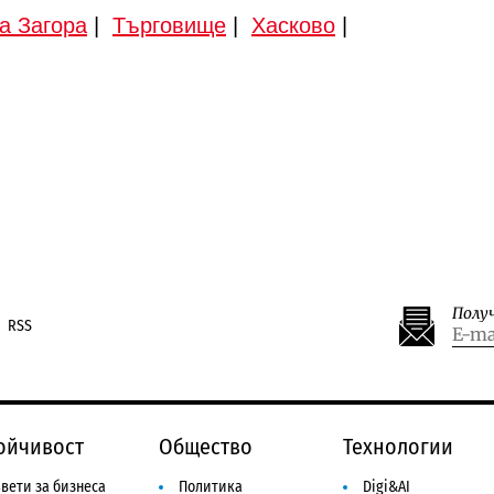
а Загора
|
Търговище
|
Хасково
|
Полу
RSS
ойчивост
Общество
Технологии
вети за бизнеса
Политика
Digi&AI