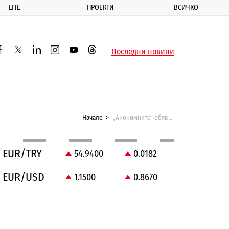
LITE
ПРОЕКТИ
ВСИЧКО
ик
Последни новини
acebook
twitter
linkedin
instagram
youtube
threads
Начало
„Анонимните” обявиха „тотална война” на Ислямска държава
EUR/TRY
54.9400
0.0182
EUR/USD
1.1500
0.8670