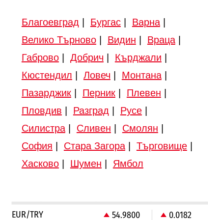
Благоевград
|
Бургас
|
Варна
|
Велико Търново
|
Видин
|
Враца
|
Габрово
|
Добрич
|
Кърджали
|
Кюстендил
|
Ловеч
|
Монтана
|
Пазарджик
|
Перник
|
Плевен
|
Пловдив
|
Разград
|
Русе
|
Силистра
|
Сливен
|
Смолян
|
София
|
Стара Загора
|
Търговище
|
Хасково
|
Шумен
|
Ямбол
EUR/TRY
54.9800
0.0182