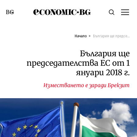
Economic.bg
Търсене
Смяна на език
Начало
България ще председателства ЕС от 1 януари 2018 г.
България ще
председателства ЕС от 1
януари 2018 г.
Изместването е заради Брекзит