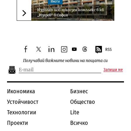
Имоти
Издигат нов луксозен комплекс в кв.
„Изгрев“ в София
Следваща новина
RSS
facebook
twitter
linkedin
instagram
youtube
threads
Получавай важните новини на пощата си
Запиши ме
Икономика
Бизнес
Устойчивост
Общество
Технологии
Lite
Проекти
Всичко