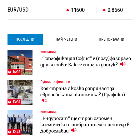
EUR/USD
1.1600
0.8660
ПОСЛЕДНИ
НАЙ-ЧЕТЕНИ
ПРЕПОРЪЧАНИ
Компании
Градоустройство
Компании
„Топлофикация София“ e (полу)фалирало
Столична община избра изпълнител за
Vivacom предлага над 150 устройства с
дружество: Как се стигна дотук?
преместването на трамвайното
90% отстъпка през август
трасе по бул. „Скобелев“
14:33
Публични финанси
Компании
To:know
Коя страна с колко допринася за
Vivacom предлага над 150 устройства с
Последни дни с обозначаване на цените
европейската икономика? (Графика)
90% отстъпка през август
в лева: Какво предстои?
13:31
Компании
Енергетика
To:know
„Ендуросат“ ще строи огромен
АЕЦ „Козлодуй“ ще работи само още
Какво се променя в България от 1
космически и отбранителен център в
няколко седмици, ако сушата продължи
август?
Доброславци
12:43