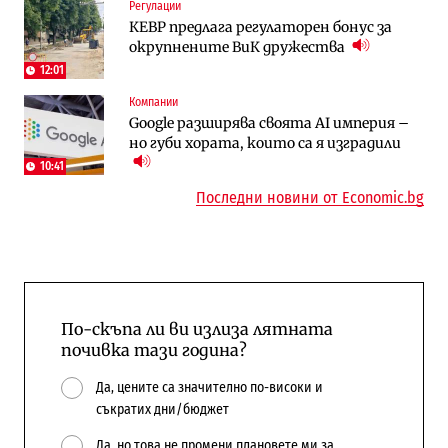
Регулации
Публични финанси
Отрасли
КЕВР предлага регулаторен бонус за
Общините вече зависят от
Жилищата в България поскъпват при
окрупнените ВиК дружества
централната власт за 75% от
намаляващо население и все повече
бюджетите си
сгради
12:01
Компании
To:know
Компании
Google разширява своята AI империя –
Последни дни с обозначаване на цените
А1 отново е лидер при технологичните
но губи хората, които са я изградили
в лева: Какво предстои?
компании и системните интегратори
10:41
Последни новини от Economic.bg
По-скъпа ли ви излиза лятната
почивка тази година?
Да, цените са значително по-високи и
съкратих дни/бюджет
Да, но това не промени плановете ми за