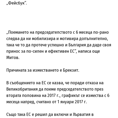
„Фейсбук”.
„Поемането на председателството с 6 месеца по-рано
следва да ни мобилизира и мотивира допълнително,
така че то да протече успешно и България да даде своя
принос за по-силен и ефективен ЕС”, написа още
Митов.
Причината за изместването е Брекзит.
В съобщението на ЕС се казва, че поради отказа на
Великобритания да поеме председателството през
втората половина на 2017 г., графикът се измества с 6
месеца напред, считано от 1 януари 2017 г.
Също така ЕС е решил да включи и Хърватия в