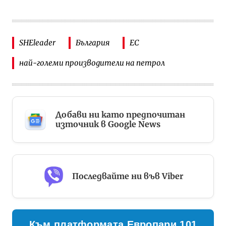
SHEleader
България
ЕС
най-големи производители на петрол
Добави ни като предпочитан
източник в Google News
Последвайте ни във Viber
Към платформата Европари 101