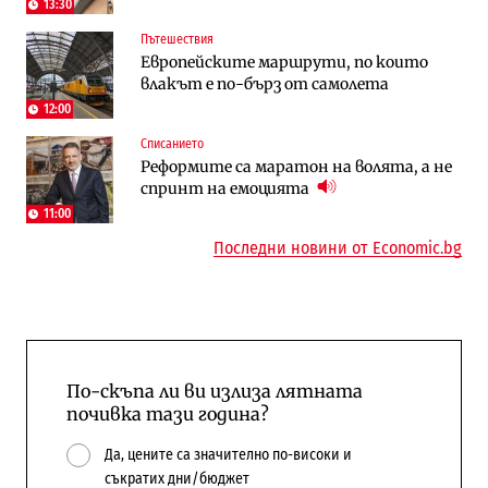
Доброславци
13:30
Пътешествия
Енергетика
Компании
Европейските маршрути, по които
Държавният ТЕЦ „Марица изток 2“
„Ендуросат“ ще строи огромен
влакът е по-бърз от самолета
работи с 5 блока
космически и отбранителен център в
Доброславци
12:00
Списанието
Енергетика
Регулации
Реформите са маратон на волята, а не
АЕЦ „Козлодуй“ ще работи само още
Лекарствата за редки болести
спринт на емоцията
няколко седмици, ако сушата продължи
попадат в капан на обществените
поръчки?
11:00
Последни новини от Economic.bg
По-скъпа ли ви излиза лятната
почивка тази година?
Да, цените са значително по-високи и
съкратих дни/бюджет