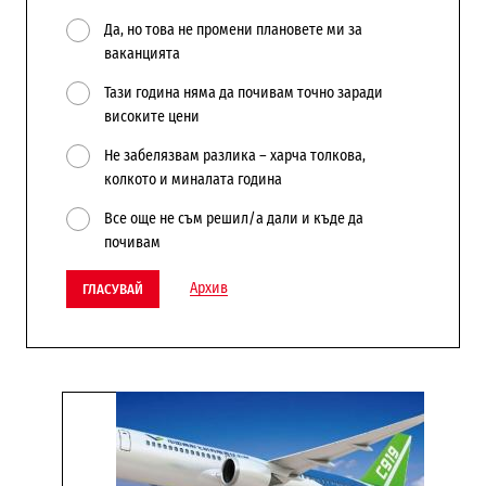
Да, но това не промени плановете ми за
ваканцията
Тази година няма да почивам точно заради
високите цени
Не забелязвам разлика – харча толкова,
колкото и миналата година
Все още не съм решил/а дали и къде да
почивам
Архив
ГЛАСУВАЙ