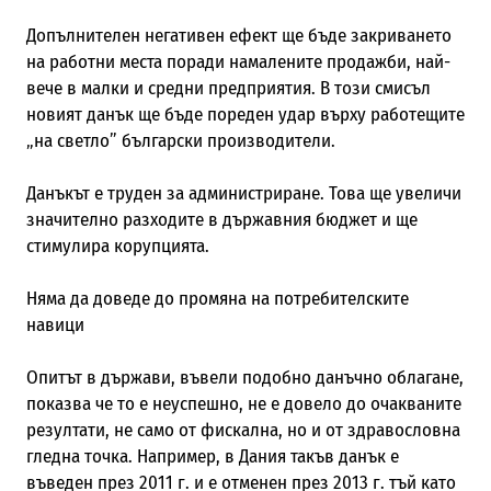
Допълнителен негативен ефект ще бъде закриването
на работни места поради намалените продажби, най-
вече в малки и средни предприятия. В този смисъл
новият данък ще бъде пореден удар върху работещите
„на светло” български производители.
Данъкът е труден за администриране. Това ще увеличи
значително разходите в държавния бюджет и ще
стимулира корупцията.
Няма да доведе до промяна на потребителските
навици
Опитът в държави, въвели подобно данъчно облагане,
показва че то е неуспешно, не е довело до очакваните
резултати, не само от фискална, но и от здравословна
гледна точка. Например, в Дания такъв данък е
въведен през 2011 г. и е отменен през 2013 г. тъй като