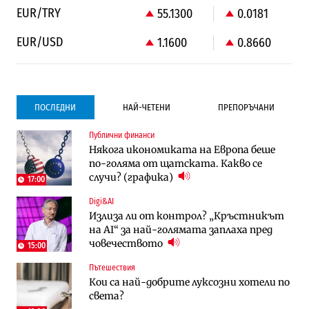
EUR/TRY
55.1300
0.0181
EUR/USD
1.1600
0.8660
ПОСЛЕДНИ
НАЙ-ЧЕТЕНИ
ПРЕПОРЪЧАНИ
Публични финанси
Градоустройство
Компании
Някога икономиката на Европа беше
Столична община избра изпълнител за
Vivacom предлага над 150 устройства с
по-голяма от щатската. Какво се
преместването на трамвайното
90% отстъпка през август
случи? (графика)
трасе по бул. „Скобелев“
17:00
Digi&AI
Компании
Градоустройство
Излиза ли от контрол? „Кръстникът
Vivacom предлага над 150 устройства с
Столична община избра изпълнител за
на AI“ за най-голямата заплаха пред
90% отстъпка през август
преместването на трамвайното
човечеството
трасе по бул. „Скобелев“
15:00
Пътешествия
Компании
Енергетика
Кои са най-добрите луксозни хотели по
„Ендуросат“ ще строи огромен
Държавният ТЕЦ „Марица изток 2“
света?
космически и отбранителен център в
работи с 5 блока