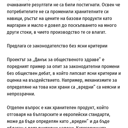
очакваните резултати не са били постигнати. Освен че
потребителите не са променили хранителните си
навици, ръстът на цените на базови продукти като
маргарин и масло е довел до поскъпването на много
други стоки, в чието производство те се влагат.
Предлага се законодателство без ясни критерии
Проектът за „Данък за общественото здраве” е
поредният пример за опит за законодателни промени
без обществен дебат, в който липсват ясни критерии и
оценка на въздействието. Например, механизмите за
определяне на това кои храни са „вредни” са неясни и
непрозрачни.
Отделен въпрос е как хранителен продукт, който
отговаря на българските и европейски стандарти,
може да бъде определян като „вреден” и да бъде