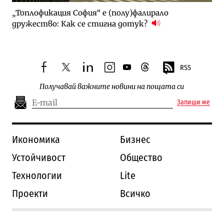
„Топлофикация София“ e (полу)фалирало
дружество: Как се стигна дотук?
RSS
facebook
twitter
linkedin
instagram
youtube
threads
Получавай важните новини на пощата си
Запиши ме
Икономика
Бизнес
Устойчивост
Общество
Технологии
Lite
Проекти
Всичко