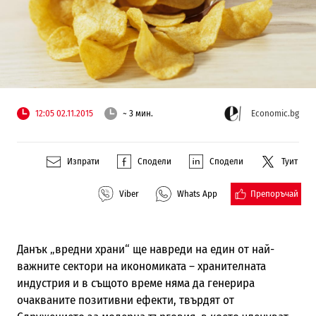
12:05 02.11.2015
~ 3 мин.
Economic.bg
Изпрати
Сподели
Сподели
Туит
Препоръчай
Viber
Whats App
Данък „вредни храни“ ще навреди на един от най-
важните сектори на икономиката – хранителната
индустрия и в същото време няма да генерира
очакваните позитивни ефекти, твърдят от