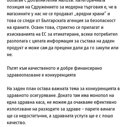
облаган с допълнителни налози. Категоричната
позиция на Сдружението за модерна търговия е, че в
магазините у нас не се продават „вредни храни” и
това се следи от Българската агенция за безопасност
на храните. Освен това, стриктно се прилагат и
изискванията на ЕС за етикетиране, всеки потребител
разполага с цялата информация за състава на даден
продукт и може сам да прецени дали да го закупи или
не.
Пътят към качественото и добре финансирано
здравеопазване е конкуренцията
На заден план остава важната тема за конкуренцията в
здравното осигуряване. Докато там има монопол на
една здравна каса, не можем да очакваме ефективно
използване на разходите за здраве – парите винаги
ще са недостатъчни, а здравната услуга ще е с лошо
качество.