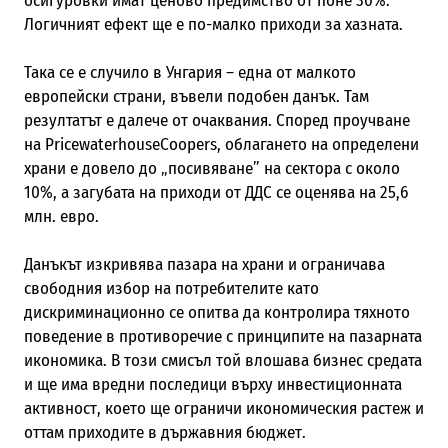
осигуровки имат ценово предимство от поне 30%.
Логичният ефект ще е по-малко приходи за хазната.
Така се е случило в Унгария – една от малкото
европейски страни, въвели подобен данък. Там
резултатът е далече от очаквания. Според проучване
на PricewaterhouseCoopers, облагането на определени
храни е довело до „посивяване” на сектора с около
10%, а загубата на приходи от ДДС се оценява на 25,6
млн. евро.
Данъкът изкривява пазара на храни и ограничава
свободния избор на потребителите като
дискриминационно се опитва да контролира тяхното
поведение в противоречие с принципите на пазарната
икономика. В този смисъл той влошава бизнес средата
и ще има вредни последици върху инвестиционната
активност, което ще ограничи икономическия растеж и
оттам приходите в държавния бюджет.