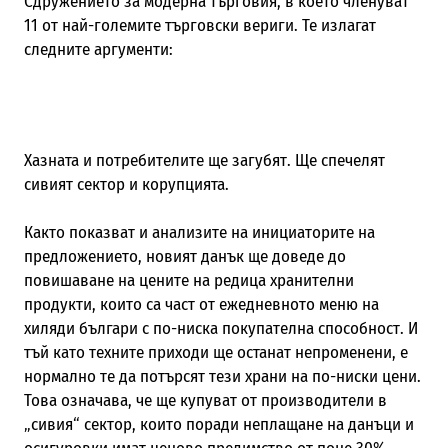
Сдружението за модерна търговия, в което членуват
11 от най-големите търговски вериги. Те излагат
следните аргументи:
Хазната и потребителите ще загубят. Ще спечелят
сивият сектор и корупцията.
Както показват и анализите на инициаторите на
предложението, новият данък ще доведе до
повишаване на цените на редица хранителни
продукти, които са част от ежедневното меню на
хиляди българи с по-ниска покупателна способност. И
тъй като техните приходи ще останат непроменени, е
нормално те да потърсят тези храни на по-ниски цени.
Това означава, че ще купуват от производители в
„сивия“ сектор, които поради неплащане на данъци и