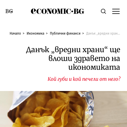
Economic.bg
Търсене
Смяна на език
Начало
Икономика
Публични финанси
Данък „вредни храни“ ще влоши здравето на икономиката
Данък „вредни храни“ ще
влоши здравето на
икономиката
Кой губи и кой печели от него?