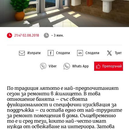
21:47 02.08.2018
~ 3 мин.
Изпрати
Сподели
Сподели
Туит
Препоръчай
Viber
Whats App
По традиция лятото е най-предпочитаният
сезон за ремонти в жилището. В това
отношение банята – със своята
функционалност и специфични изисквация за
поддръжка – си остава едно от най-трудните
за ремонт помещения в дома. Същевременно
то е и сред тези, които най-често имат
нужда от освежаване на интериора. Затова