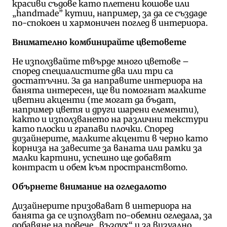
красиви съдове като плетени кошове или
„handmade” кутии, например, за да се създаде
по-спокоен и хармоничен поглед в интериора.
Внимателно комбинирайте цветовете
Не използвайте твърде много цветове –
според специалистите два или три са
достатъчни. За да направите интериора на
банята интересен, ще ви помогнат малките
цветни акценти (те могат да бъдат,
например цветя и други шарени елементи),
както и използването на различни текстури
като плоски и грапави плочки. Според
дизайнерите, малките акценти в черно като
корниза на завесите за ваната или рамки за
малки картини, успешно ще добавят
контраст и обем към пространството.
Обърнете внимание на огледалото
Дизайнерите призовават в интериора на
банята да се използват по-обемни огледала, за
добавяне на повече „въздух“ и за визуално