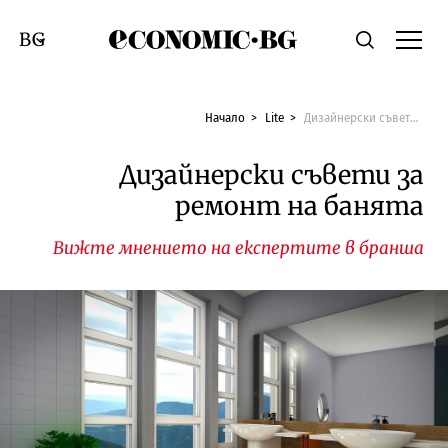
Economic.bg
Търсене
Смяна на език
Начало
Lite
Дизайнерски съвети за ремонт на банята
Дизайнерски съвети за
ремонт на банята
Вижте мнението на експертите в бранша