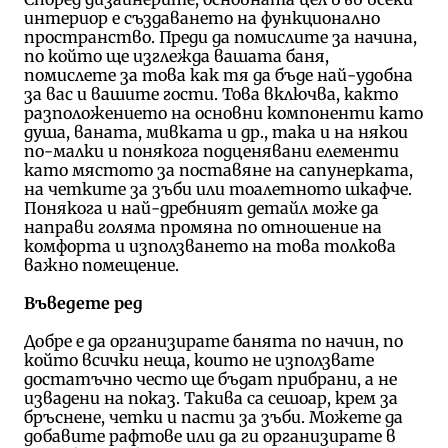
интериор е създаването на функционално
пространство. Преди да помислите за начина,
по който ще изглежда вашата баня,
помислете за това как тя да бъде най-удобна
за вас и вашите гости. Това включва, както
разположението на основни компоненти като
душа, ваната, мивката и др., така и на някои
по-малки и понякога подценявани елементи
като мястото за поставяне на сапунерката,
на четките за зъби или тоалетното шкафче.
Понякога и най-дребният детайл може да
направи голяма промяна по отношение на
комфорта и използването на това толкова
важно помещение.
Въведете ред
Добре е да организирате банята по начин, по
който всички неща, които не използвате
достатъчно често ще бъдат прибрани, а не
извадени на показ. Такива са сешоар, крем за
бръснене, четки и пасти за зъби. Можете да
добавите рафтове или да ги организирате в