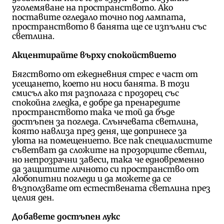
уголемяване на пространството. Ако
поставите огледало точно под лампата,
пространството в банята ще се изпълни със
светлина.
Акцентирайте върху спокойствието
Бягството от ежедневния стрес е част от
усещането, което ни носи банята. В този
смисъл ако тя разполага с прозорец със
спокойна гледка, е добре да пренаредите
пространството така че той да бъде
достъпен за погледа. Слънчевата светлина,
която навлиза през деня, ще допринесе за
уюта на помещението. Все пак специалистите
съветват да сложите на прозорците светли,
но непрозрачни завеси, така че едновременно
да защитите личното си пространство от
любопитни погледи и да можете да се
възползвате от естествената светлина през
целия ден.
Добавете достъпен лукс