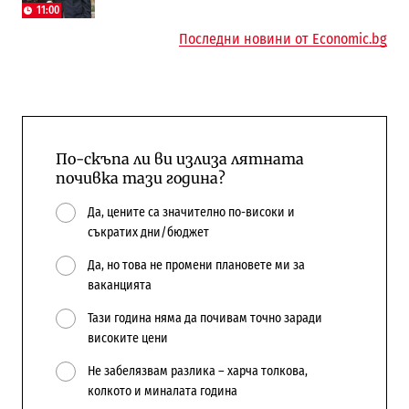
Доброславци
11:00
Последни новини от Economic.bg
По-скъпа ли ви излиза лятната
почивка тази година?
Да, цените са значително по-високи и
съкратих дни/бюджет
Да, но това не промени плановете ми за
ваканцията
Тази година няма да почивам точно заради
високите цени
Не забелязвам разлика – харча толкова,
колкото и миналата година