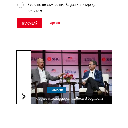
Все още не съм решил/а дали и къде да
почивам
Архив
ГЛАСУВАЙ
Личности
Седем милиардери, живели в бедност
Следваща новина