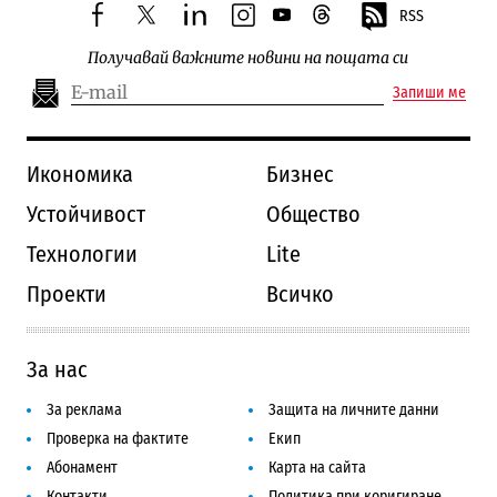
RSS
facebook
twitter
linkedin
instagram
youtube
threads
Получавай важните новини на пощата си
Запиши ме
Икономика
Бизнес
Устойчивост
Общество
Технологии
Lite
Проекти
Всичко
За нас
За реклама
Защита на личните данни
Проверка на фактите
Екип
Абонамент
Карта на сайта
Контакти
Политика при коригиране