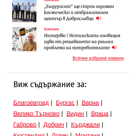
Компании
Компании
Публични финанси
„Ендуросат“ ще строи огромен
„Хювефарма“ подписа договор за
След 20 години застой: Данъчните
космически и отбранителен
придобиване на Euroapi Italy
оценки на имотите може да бъдат
център в Доброславци
вдигнати
Компании
Инфраструктура
Инфраструктура
Интервю | Истинската иновация
АПИ възложи промяната на
Вторият мост над Варненското
идва от решаването на реални
парцеларния план за
езеро става част от бъдещата
проблеми на потребителите
магистралата Русе – Велико
магистрала „Черно море“
Всички избрани новини
Търново
Виж съдържание за:
Благоевград
|
Бургас
|
Варна
|
Велико Търново
|
Видин
|
Враца
|
Габрово
|
Добрич
|
Кърджали
|
Кюстендил
|
Ловеч
|
Монтана
|