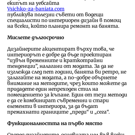
екипът на уебсайта
Vsichko-za-baniata.com
публикува полезни съвети от водещи
специалисти по интериорен дизайн в помощ
на всеки, който планира ремонт на банята.
Мислете дългосрочно
Дизайнерите акцентират върху това, че
интериорът е добре да бъде проектиран
“извън временните и краткотрайни
тенденции”, налагани от модата. За да не
изглежда след пет години, банята ви ретро, не
залагайте на модата, а по-добре обърнете
внимание на методите, чрез които можете да
придадете един непреходен стил на
помещението за къпане. Един от тези методи
е да се комбинират съвременни и стари
елементи в интериора, за да бъдат
премахнати границите „преди“ и „сега“.
Функционалността на първо място
Според дизайнерите, основната цел във всеки