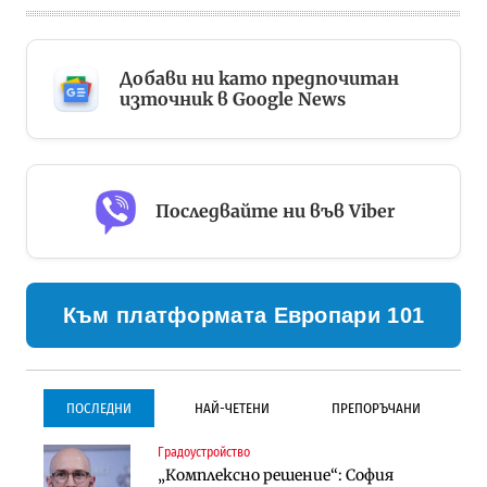
Добави ни като предпочитан
източник в Google News
Последвайте ни във Viber
Към платформата Европари 101
ПОСЛЕДНИ
НАЙ-ЧЕТЕНИ
ПРЕПОРЪЧАНИ
Градоустройство
Градоустройство
Инфраструктура
„Комплексно решение“: София
Столична община избра
Проектирането на тунела под