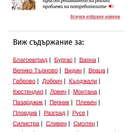
АПИ възложи промяната на
Вторият мост над Варненското
идва от решаването на реални
парцеларния план за
езеро става част от бъдещата
проблеми на потребителите
магистралата Русе – Велико
магистрала „Черно море“
Всички избрани новини
Търново
Виж съдържание за:
Благоевград
|
Бургас
|
Варна
|
Велико Търново
|
Видин
|
Враца
|
Габрово
|
Добрич
|
Кърджали
|
Кюстендил
|
Ловеч
|
Монтана
|
Пазарджик
|
Перник
|
Плевен
|
Пловдив
|
Разград
|
Русе
|
Силистра
|
Сливен
|
Смолян
|