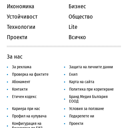
Икономика
Бизнес
Устойчивост
Общество
Технологии
Lite
Проекти
Всичко
За нас
За реклама
Защита на личните данни
Проверка на фактите
Екип
Абонамент
Карта на сайта
Контакти
Политика при коригиране
Етичен кодекс
Бранд Медия България
ЕООД
Кариера при нас
Условия за ползване
Профил на купувача
Подкрепете ни
Конфигурация на
Проекти