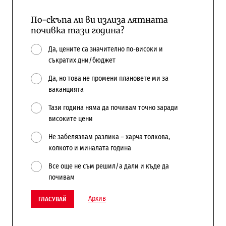
По-скъпа ли ви излиза лятната
почивка тази година?
Да, цените са значително по-високи и
съкратих дни/бюджет
Да, но това не промени плановете ми за
ваканцията
Тази година няма да почивам точно заради
високите цени
Не забелязвам разлика – харча толкова,
колкото и миналата година
Все още не съм решил/а дали и къде да
почивам
Архив
ГЛАСУВАЙ