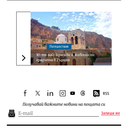
Пътешествия
10-те най-красиви и живописни
градчета в Гърция
Следваща новина
RSS
facebook
twitter
linkedin
instagram
youtube
threads
Получавай важните новини на пощата си
Запиши ме