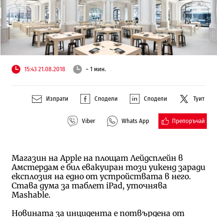
15:43 21.08.2018
~ 1 мин.
Изпрати
Сподели
Сподели
Туит
Препоръчай
Viber
Whats App
Магазин на Apple на площат Лейдсплейн в
Амстердам е бил евакуиран този уикенд заради
експлозия на едно от устройствата в него.
Става дума за таблет iPad, уточнява
Mashable.
Новината за инцидента е потвърдена от