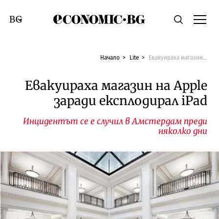
Economic.bg
Търсене
Смяна на език
Начало
Lite
Евакуираха магазин на Apple заради експлодирал iPad
Евакуираха магазин на Apple
заради експлодирал iPad
Инцидентът се е случил в Амстердам преди
няколко дни