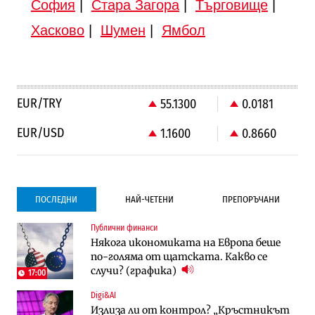
София
|
Стара Загора
|
Търговище
|
Хасково
|
Шумен
|
Ямбол
EUR/TRY
55.1300
0.0181
EUR/USD
1.1600
0.8660
ПОСЛЕДНИ
НАЙ-ЧЕТЕНИ
ПРЕПОРЪЧАНИ
Публични финанси
Градоустройство
Компании
Някога икономиката на Европа беше
Столична община избра изпълнител за
Vivacom предлага над 150 устройства с
по-голяма от щатската. Какво се
преместването на трамвайното
90% отстъпка през август
случи? (графика)
трасе по бул. „Скобелев“
17:00
Digi&AI
Компании
Градоустройство
Излиза ли от контрол? „Кръстникът
Vivacom предлага над 150 устройства с
Столична община избра изпълнител за