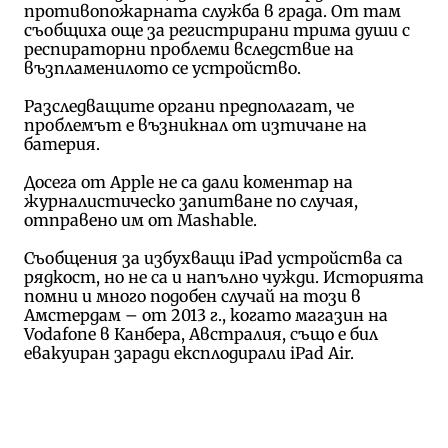
противопожарната служба в града. От там
съобщиха още за регистрирани трима души с
респираторни проблеми вследствие на
възпламенилото се устройство.
Разследващите органи предполагат, че
проблемът е възникнал от изтичане на
батерия.
Досега от Apple не са дали коментар на
журналистическо запитване по случая,
отправено им от Mashable.
Съобщения за избухващи iPad устройства са
рядкост, но не са и напълно чужди. Историята
помни и много подобен случай на този в
Амстердам – от 2013 г., когато магазин на
Vodafone в Канбера, Австралия, също е бил
евакуиран заради експлодирали iPad Air.