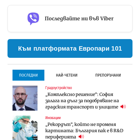
Последвайте ни във Viber
Към платформата Европари 101
ПОСЛЕДНИ
НАЙ-ЧЕТЕНИ
ПРЕПОРЪЧАНИ
Градоустройство
Градоустройство
Инфраструктура
„Комплексно решение“: София
Столична община избра
Проектирането на тунела под
залага на дълг за подобряване на
изпълнител за преместването на
Петрохан ще върви паралелно с
градския транспорт и улиците
трамвайното трасе по бул.
екологичните оценки
„Скобелев“
Иновации
Компании
Инфраструктура
„Рекордът“, който не променя
„Хювефарма“ подписа договор за
Проектирането на тунела под
картината: България пак е в R&D
придобиване на Euroapi Italy
Петрохан ще върви паралелно с
периферията