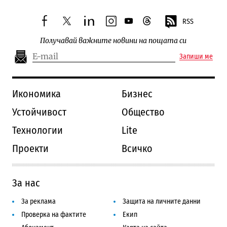
RSS
facebook
twitter
linkedin
instagram
youtube
threads
Получавай важните новини на пощата си
Запиши ме
Икономика
Бизнес
Устойчивост
Общество
Технологии
Lite
Проекти
Всичко
За нас
За реклама
Защита на личните данни
Проверка на фактите
Екип