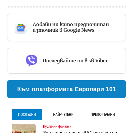
Добави ни като предпочитан
източник в Google News
Последвайте ни във Viber
Към платформата Европари 101
ПОСЛЕДНИ
НАЙ-ЧЕТЕНИ
ПРЕПОРЪЧАНИ
Публични финанси
Градоустройство
Инфраструктура
България е трета в ЕС по ръст на
Столична община избра
Проектирането на тунела под