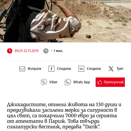
09:25 22.11.2015
~ 1 мин.
Изпрати
Сподели
Сподели
Туит
Препоръчай
Viber
Whats App
Джихадистите, отнели живота на 130 души и
предизвикали засилени мерки за сигурност в
цял свят, са похарчили 7000 евро за серията
от атентати в Париж. Това твърди
сингапурски вестник, предава "Darik".