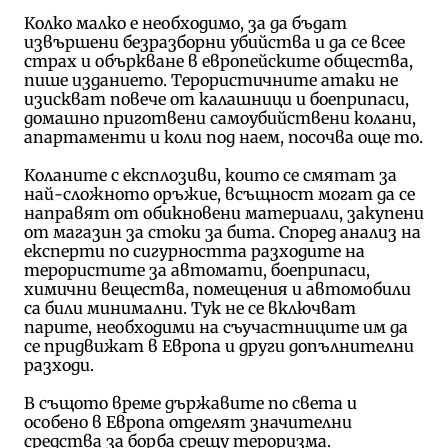
Колко малко е необходимо, за да бъдат
извършени безразборни убийства и да се всее
страх и объркване в европейските общества,
пише изданието. Терористичните атаки
не
изискват повече от калашници и боеприпаси,
домашно приготвени самоубийствени колани,
апартаменти и коли под наем, посочва още то.
Коланите с експлозиви, които се смятат за
най-сложното оръжие, всъщност могат да се
направят от обикновени материали, закупени
от магазин за стоки за бита. Според анализ на
експерти по сигурността разходите на
терористите за автомати, боеприпаси,
химични вещества, помещения и автомобили
са били минимални. Тук не се включват
парите, необходими на съучастниците им да
се придвижат в Европа и други допълнителни
разходи.
В същото време държавите по света и
особено в Европа отделят значителни
средства за борба срещу тероризма.