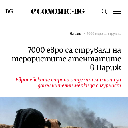
Economic.bg
Търсене
Смяна на език
Начало
7000 евро са стрували на терористите атентатите в Париж
7000 евро са стрували на
терористите атентатите
в Париж
Европейските страни отделят милиони за
допълнителни мерки за сигурност