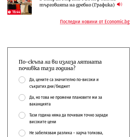
търговията на дребно (Графика)
бюджетите си
16:44
Последни новини от Economic.bg
По-скъпа ли ви излиза лятната
почивка тази година?
Да, цените са значително по-високи и
съкратих дни/бюджет
Да, но това не промени плановете ми за
ваканцията
Тази година няма да почивам точно заради
високите цени
Не забелязвам разлика – харча толкова,