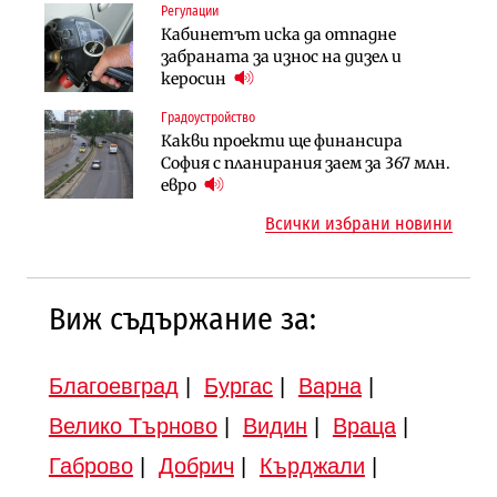
Регулации
Инфраструктура
Инфраструктура
Кабинетът иска да отпадне
Вторият мост над Варненското
АПИ възложи промяната на
забраната за износ на дизел и
езеро става част от бъдещата
парцеларния план за
керосин
магистрала „Черно море“
магистралата Русе – Велико
Градоустройство
Публични финанси
Търново
Какви проекти ще финансира
Регионалният министър поема „на
Градоустройство
София с планирания заем за 367 млн.
ръчно управление“ общинската
Шест кандидата с интерес към
евро
инвестиционна програма
надзора на двете метростанции в
Всички избрани новини
„Люлин“
Виж съдържание за:
Благоевград
|
Бургас
|
Варна
|
Велико Търново
|
Видин
|
Враца
|
Габрово
|
Добрич
|
Кърджали
|