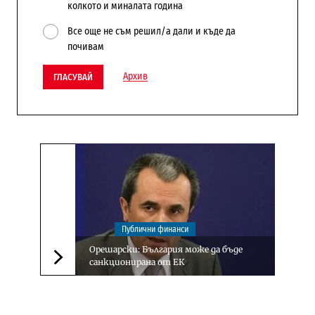
колкото и миналата година
Все още не съм решил/а дали и къде да
почивам
Архив
ГЛАСУВАЙ
Публични финанси
Орешарски: България може да бъде
санкционирана от ЕК
Следваща новина