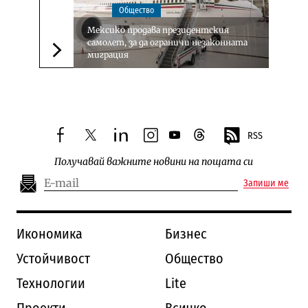
Общество
Мексико продава президентския
самолет, за да ограничи незаконната
миграция
Следваща новина
RSS
facebook
twitter
linkedin
instagram
youtube
threads
Получавай важните новини на пощата си
Запиши ме
Икономика
Бизнес
Устойчивост
Общество
Технологии
Lite