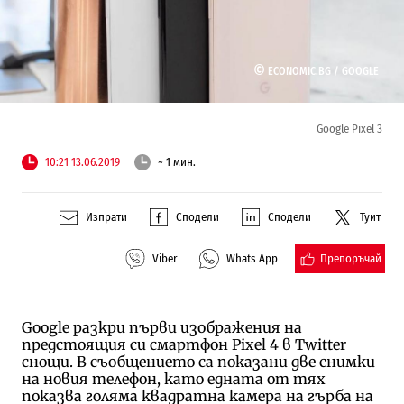
©
ECONOMIC.BG /
GOOGLE
Google Pixel 3
10:21 13.06.2019
~ 1 мин.
Изпрати
Сподели
Сподели
Туит
Препоръчай
Viber
Whats App
Google разкри първи изображения на
предстоящия си смартфон Pixel 4 в Twitter
снощи. В съобщението са показани две снимки
на новия телефон, като едната от тях
показва голяма квадратна камера на гърба на