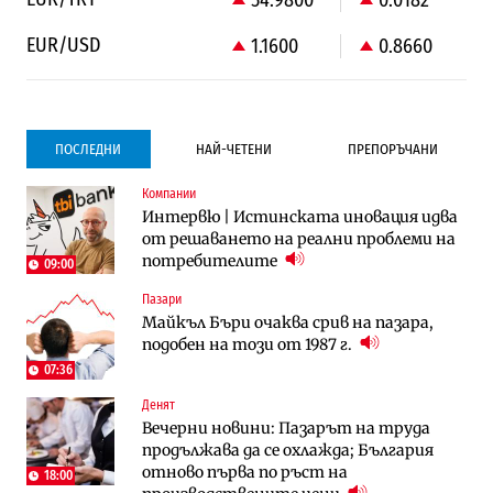
EUR/USD
1.1600
0.8660
ПОСЛЕДНИ
НАЙ-ЧЕТЕНИ
ПРЕПОРЪЧАНИ
Компании
Компании
Компании
Интервю | Истинската иновация идва
Vivacom предлага над 150 устройства с
Vivacom предлага над 150 устройства с
от решаването на реални проблеми на
90% отстъпка през август
90% отстъпка през август
потребителите
09:00
Пазари
Градоустройство
To:know
Майкъл Бъри очаква срив на пазара,
Столична община избра изпълнител за
Последни дни с обозначаване на цените
подобен на този от 1987 г.
преместването на трамвайното
в лева: Какво предстои?
трасе по бул. „Скобелев“
07:36
10:33
Денят
Енергетика
To:know
Вечерни новини: Пазарът на труда
АЕЦ „Козлодуй“ ще работи само още
Какво се променя в България от 1
продължава да се охлажда; България
няколко седмици, ако сушата продължи
август?
отново първа по ръст на
18:00