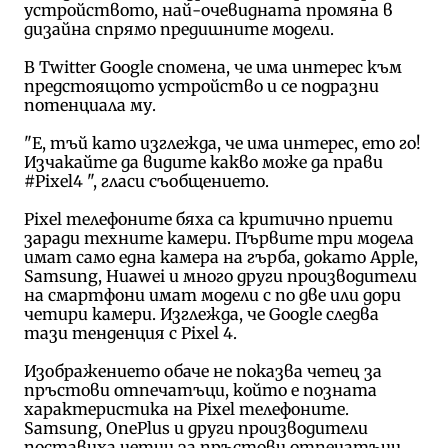
устройството, най-очевидната промяна в
дизайна спрямо предишните модели.
В Twitter Google спомена, че има интерес към
предстоящото устройство и се подразни
потенциала му.
"Е, тъй като изглежда, че има интерес, ето го!
Изчакайте да видите какво може да прави
#Pixel4 ", гласи съобщението.
Pixel телефоните бяха са критично приети
заради техните камери. Първите три модела
имат само една камера на гърба, докато Apple,
Samsung, Huawei и много други производители
на смартфони имат модели с по две или дори
четири камери. Изглежда, че Google следва
тази тенденция с Pixel 4.
Изображението обаче не показва четец за
пръстови отпечатъци, който е позната
характеристика на Pixel телефоните.
Samsung, OnePlus и други производители
поставиха четци за пръстови отпечатъци