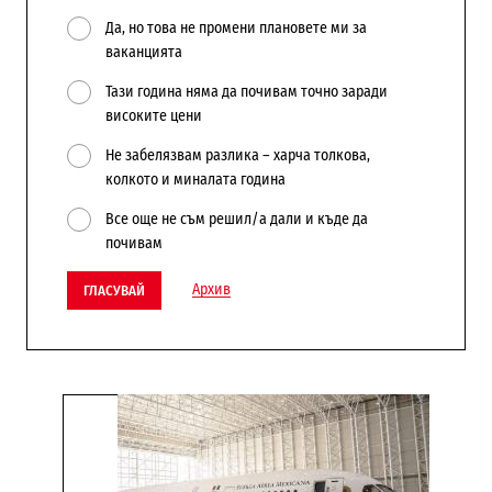
Да, но това не промени плановете ми за
ваканцията
Тази година няма да почивам точно заради
високите цени
Не забелязвам разлика – харча толкова,
колкото и миналата година
Все още не съм решил/а дали и къде да
почивам
Архив
ГЛАСУВАЙ