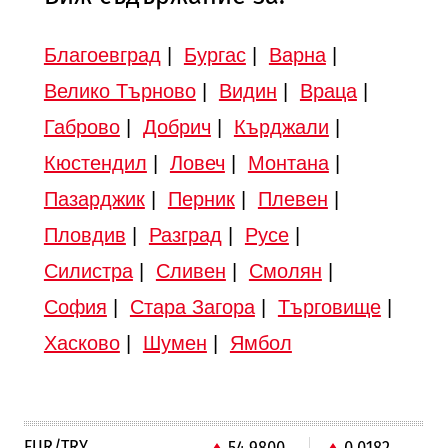
Благоевград
|
Бургас
|
Варна
|
Велико Търново
|
Видин
|
Враца
|
Габрово
|
Добрич
|
Кърджали
|
Кюстендил
|
Ловеч
|
Монтана
|
Пазарджик
|
Перник
|
Плевен
|
Пловдив
|
Разград
|
Русе
|
Силистра
|
Сливен
|
Смолян
|
София
|
Стара Загора
|
Търговище
|
Хасково
|
Шумен
|
Ямбол
EUR/TRY
54.9800
0.0182