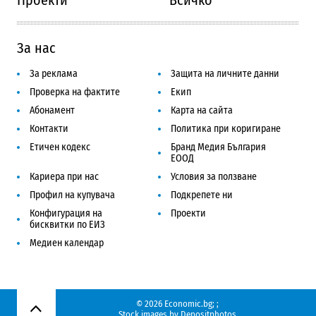
Проекти
Всичко
За нас
За реклама
Защита на личните данни
Проверка на фактите
Екип
Абонамент
Карта на сайта
Контакти
Политика при коригиране
Етичен кодекс
Бранд Медия България
ЕООД
Кариера при нас
Условия за ползване
Профил на купувача
Подкрепете ни
Конфигурация на
Проекти
бисквитки по ЕИЗ
Медиен календар
© 2026 Economic.bg;
;
Нагоре
Stock images by
Depositphotos