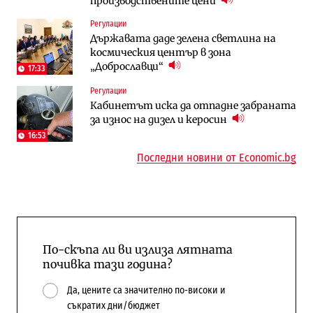
производствените цени
Публични финанси
Отрасли
Регулации
Общините вече зависят от
Жилищата в България поскъпват при
Държавата даде зелена светлина на
централната власт за 75% от
намаляващо население и все повече
космическия център в зона
бюджетите си
сгради
„Доброславци“
17:33
To:know
Компании
Регулации
Последни дни с обозначаване на цените
А1 отново е лидер при технологичните
Кабинетът иска да отпадне забраната
в лева: Какво предстои?
компании и системните интегратори
за износ на дизел и керосин
16:53
Последни новини от Economic.bg
По-скъпа ли ви излиза лятната
почивка тази година?
Да, цените са значително по-високи и
съкратих дни/бюджет