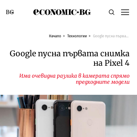
Economic.bg
Търсене
Смяна на език
Начало
Технологии
Google пусна първата снимка на Pixel 4
Google пусна първата снимка
на Pixel 4
Има очевидна разлика в камерата спрямо
предходните модели