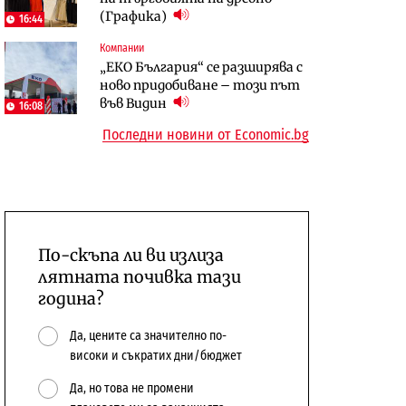
(Графика)
откажат напълно от Google
население и все повече сгради
16:44
Компании
Публични финанси
Компании
„ЕКО България“ се разширява с
Общините вече зависят от
А1 отново е лидер при
ново придобиване – този път
централната власт за 75% от
технологичните компании и
във Видин
16:08
бюджетите си
системните интегратори
Последни новини от Economic.bg
По-скъпа ли ви излиза
лятната почивка тази
година?
Да, цените са значително по-
високи и съкратих дни/бюджет
Да, но това не промени