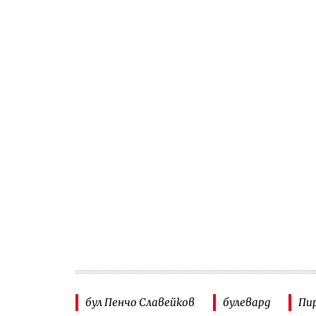
бул Пенчо Славейков
булевард
Пи