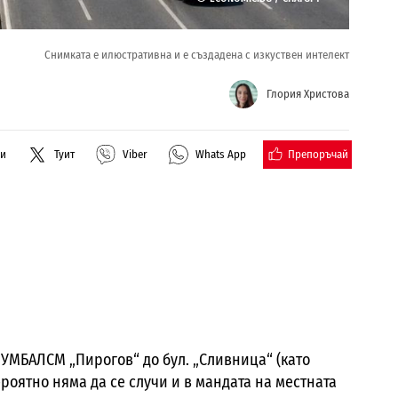
Снимката е илюстративна и е създадена с изкуствен интелект
Глория Христова
Препоръчай
ли
Туит
Viber
Whats App
УМБАЛСМ „Пирогов“ до бул. „Сливница“ (като
роятно няма да се случи и в мандата на местната