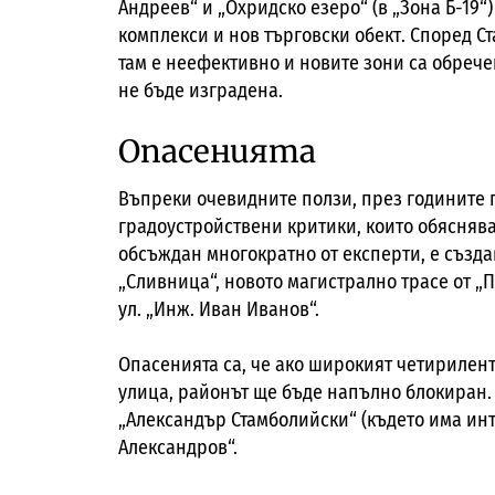
Андреев“ и „Охридско езеро“ (в „Зона Б-19
комплекси и нов търговски обект. Според С
там е неефективно и новите зони са обреч
не бъде изградена.
Опасенията
Въпреки очевидните ползи, през годините 
градоустройствени критики, които обяснява
обсъждан многократно от експерти, е създав
„Сливница“, новото магистрално трасе от „
ул. „Инж. Иван Иванов“.
Опасенията са, че ако широкият четирилент
улица, районът ще бъде напълно блокиран. 
„Александър Стамболийски“ (където има ин
Александров“.