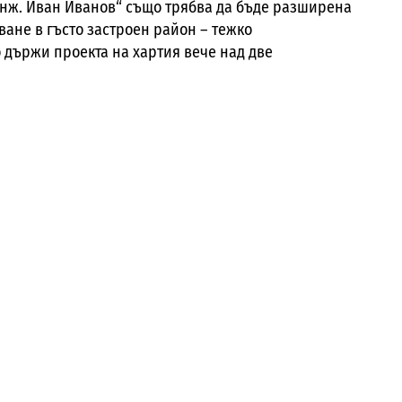
Инж. Иван Иванов“ също трябва да бъде разширена
ване в гъсто застроен район – тежко
 държи проекта на хартия вече над две