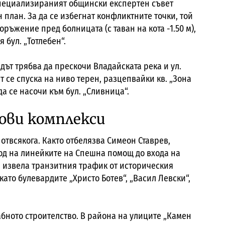
Специализираният общински експертен съвет
план. За да се избегнат конфликтните точки, той
ръжение пред болницата (с таван на кота -1.50 м),
 бул. „Тотлебен“.
рдът трябва да прескочи Владайската река и ул.
 се спуска на ниво терен, разцепвайки кв. „Зона
да се насочи към бул. „Сливница“.
ови комплекси
отвсякога. Както отбелязва Симеон Ставрев,
ход на линейките на Спешна помощ до входа на
и извела транзитния трафик от историческия
ато булевардите „Христо Ботев“, „Васил Левски“,
абното строителство. В района на улиците „Камен