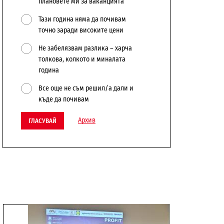
плановете ми за ваканцията
Тази година няма да почивам
точно заради високите цени
Не забелязвам разлика – харча
толкова, колкото и миналата
година
Все още не съм решил/а дали и
къде да почивам
Архив
ГЛАСУВАЙ