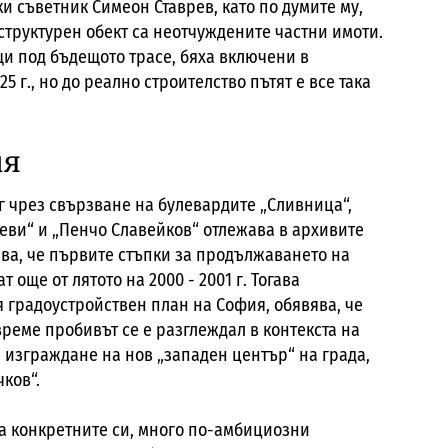
и съветник Симеон Ставрев, като по думите му,
руктурен обект са неотчуждените частни имоти.
щи под бъдещото трасе, бяха включени в
 г., но до реално строителство пътят е все така
ия
г чрез свързване на булевардите „Сливница“,
иеви“ и „Пенчо Славейков“ отлежава в архивите
зва, че първите стъпки за продължаването на
 още от лятото на 2000 - 2001 г. Тогава
 градоустройствен план на София, обявява, че
време пробивът се е разглеждал в контекста на
изграждане на нов „западен център“ на града,
чков“.
а конкретните си, много по-амбициозни