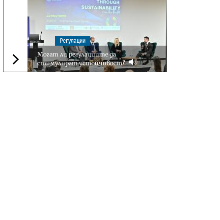
Регулации
Могат ли регулациите да
стимулират устойчивост?
Следваща новина