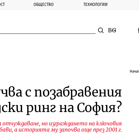
СТ
ОБЩЕСТВО
ТЕХНОЛОГИИ
nomic.bg
Търсене
Смяна на ез
f
Търси
Нача
учва с позабравения
ски ринг на София?
за отчуждаване, но изграждането на ключовия
 бави, а историята му започва още през 2001 г.