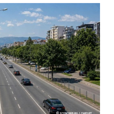
©
ECONOMIC.BG /
CHATGPT