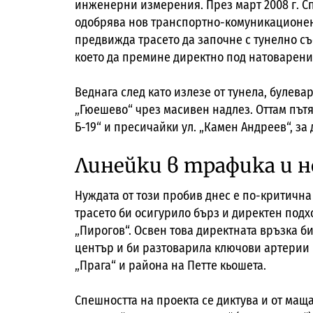
инженерни измерения. През март 2008 г. 
одобрява нов транспортно-комуникационен 
предвижда трасето да започне с тунелно съо
което да премине директно под натоварения
Веднага след като излезе от тунела, булева
„Гюешево“ чрез масивен надлез. Оттам пътят
Б-19“ и пресичайки ул. „Камен Андреев“, за 
Линейки в трафика и н
Нуждата от този пробив днес е по-критична 
трасето би осигурило бърз и директен под
„Пирогов“. Освен това директната връзка б
център и би разтоварила ключови артерии к
„Прага“ и района на Петте кьошета.
Спешността на проекта се диктува и от мащ