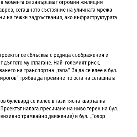
“) в момента се завършват огромни жилищни
таврев, сегашното състояние на уличната мрежа
ени на тежки задръствания, ако инфраструктурата
проектът се сблъсква с редица съображения и
т дългото му отлагане. Най-големият риск,
ането на транспортна „тапа“. За да се влее в бул.
Пирогов“ трябва да премине по оста на сегашната
ов булевард се излее в тази тясна квартална
Проектът налага пресичане на ниво терен на бул.
тензивно трамвайно движение) и бул. „Тодор