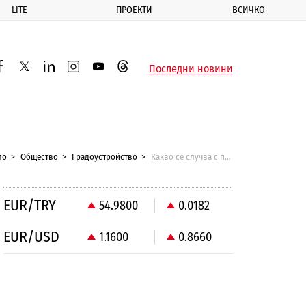
LITE
ПРОЕКТИ
ВСИЧКО
ик
Последни новини
acebook
twitter
linkedin
instagram
youtube
threads
ло
Общество
Градоустройство
Какво се случва с позабравения Втори градски ринг на София?
EUR/TRY
54.9800
0.0182
EUR/USD
1.1600
0.8660