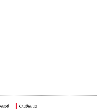
рогов
Сливница