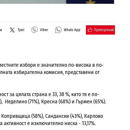
Препоръчай
ли
Туит
Viber
Whats App
местните избори е значително по-висока в по-
алната избирателна комисия, представени от
ст за цялата страна е 33, 38 %, като тя е по-
), Неделино (71%), Кресна (68%) и Гърмен (65%).
 Копривщица (58%), Сандански (43%), Карлово
а активност е изключително ниска - 13,17%.