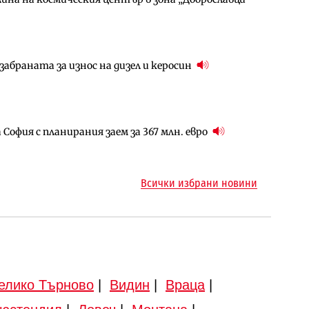
абраната за износ на дизел и керосин
арцеларния план за магистралата Русе – Велико
ото езеро става част от бъдещата магистрала
София с планирания заем за 367 млн. евро
ъм надзора на двете метростанции в „Люлин“
ма „на ръчно управление“ общинската
Всички избрани новини
елико Търново
|
Видин
|
Враца
|