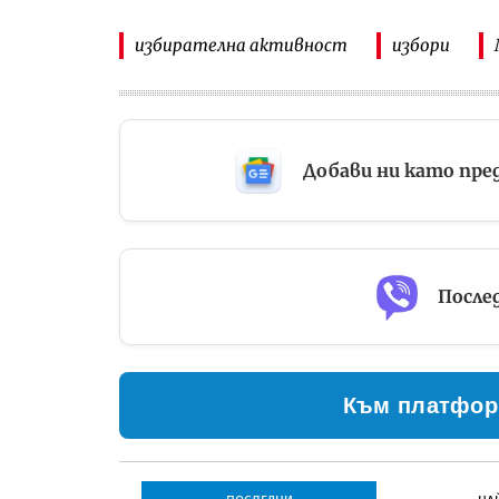
избирателна активност
избори
Добави ни като пре
Послед
Към платфор