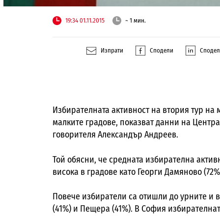
19:34 01.11.2015
~ 1 мин.
Изпрати
Сподели
Споде
Избирателната активност на втория тур на 
малките градове, показват данни на Центр
говорителя Александър Андреев.
Той обясни, че средната избирателна активно
висока в градове като Георги Дамяново (72%
Повече избиратели са отишли до урните и в
(41%) и Пещера (41%). В София избирателнат