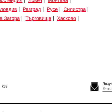
юстендил
|
Ловеч
|
Монтана
|
ловдив
|
Разград
|
Русе
|
Силистра
|
а Загора
|
Търговище
|
Хасково
|
Полу
RSS