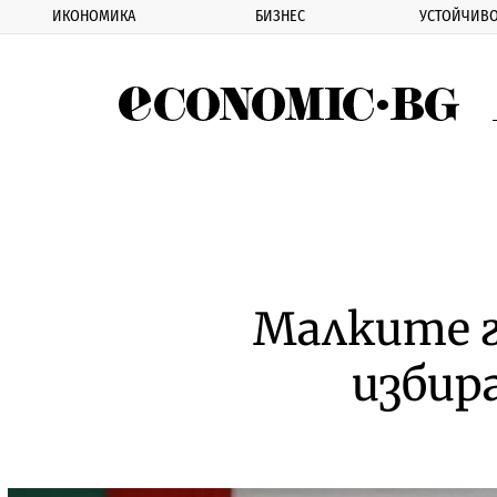
ИКОНОМИКА
БИЗНЕС
УСТОЙЧИВО
Eco
Малките г
избир