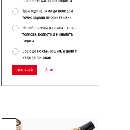
плановете ми за ваканцията
Тази година няма да почивам
точно заради високите цени
Не забелязвам разлика – харча
толкова, колкото и миналата
година
Все още не съм решил/а дали и
къде да почивам
Архив
ГЛАСУВАЙ