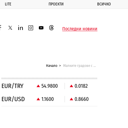
LITE
ПРОЕКТИ
ВСИЧКО
ик
Последни новини
acebook
twitter
linkedin
instagram
youtube
threads
Начало
Малките градове с по-висока избирателна активност
EUR/TRY
54.9800
0.0182
EUR/USD
1.1600
0.8660