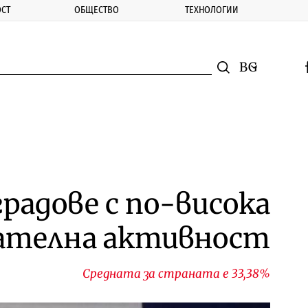
СТ
ОБЩЕСТВО
ТЕХНОЛОГИИ
nomic.bg
Търсене
Смяна на ез
f
Търси
радове с по-висока
ателна активност
Средната за страната е 33,38%