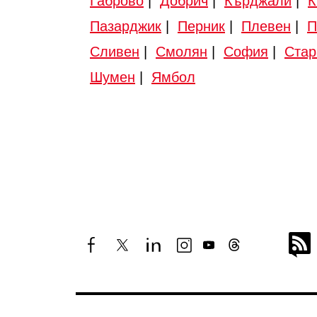
Габрово
|
Добрич
|
Кърджали
|
К
Пазарджик
|
Перник
|
Плевен
|
П
Сливен
|
Смолян
|
София
|
Стар
Шумен
|
Ямбол
facebook
twitter
linkedin
instagram
youtube
threads