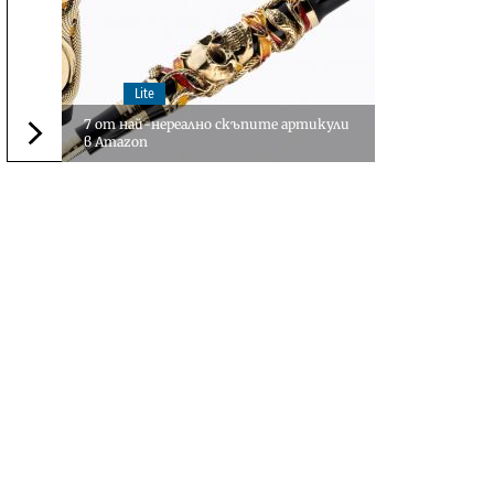
Lite
7 от най-нереално скъпите артикули
в Amazon
Следваща новина