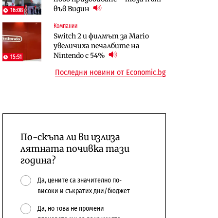
във Видин
откажат напълно от Google
население и все повече сгради
16:08
Компании
Публични финанси
Компании
Switch 2 и филмът за Mario
Общините вече зависят от
А1 отново е лидер при
увеличиха печалбите на
централната власт за 75% от
технологичните компании и
Nintendo с 54%
15:51
бюджетите си
системните интегратори
Последни новини от Economic.bg
По-скъпа ли ви излиза
лятната почивка тази
година?
Да, цените са значително по-
високи и съкратих дни/бюджет
Да, но това не промени