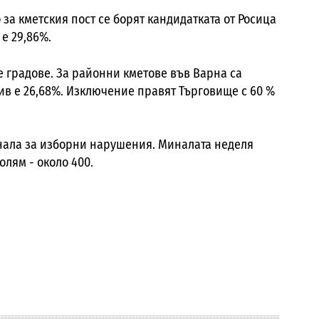
за кметския пост се борят кандидатката от Росица
 е 29,86%.
е градове. За районни кметове във Варна са
див е 26,68%. Изключение правят Търговище с 60 %
гнала за изборни нарушения. Миналата неделя
олям - около 400.