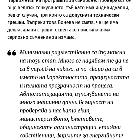
първия етап на програмата за саниране. Проверяват се
още веднъж точкуването, тъй като има индивидуални,
редки случаи, при които са
допуснати технически
грешки.
Въпреки това Бонева не смята, че ще има
декласирани сгради, освен ако наистина няма
сериозно съмнение за измама.
Минимални размествания са възможни
на този етап. Много се надявам те да не
са в ущърб на никого, а по-скоро да са в
името на коректността, прецизността
и пълната прозрачност на процеса.
Автоматизацията, използването на
много машинни данни всъщност ни
проверява и нас като екип,
министерството, кметовете,
общинските администрации, етажни
собственици, фирмите за енергийните