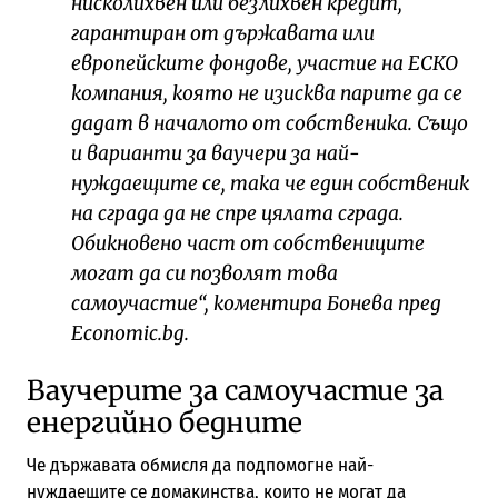
нисколихвен или безлихвен кредит,
гарантиран от държавата или
европейските фондове, участие на ЕСКО
компания, която не изисква парите да се
дадат в началото от собственика. Също
и варианти за ваучери за най-
нуждаещите се, така че един собственик
на сграда да не спре цялата сграда.
Обикновено част от собствениците
могат да си позволят това
самоучастие“, коментира Бонева пред
Economic.bg.
Ваучерите за самоучастие за
енергийно бедните
Че държавата обмисля да подпомогне най-
нуждаещите се домакинства, които не могат да