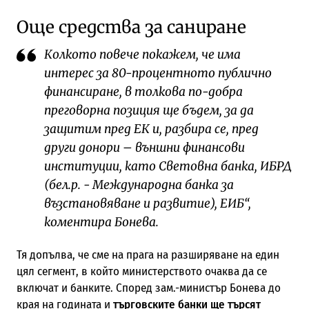
Още средства за саниране
Колкото повече покажем, че има
интерес за 80-процентното публично
финансиране, в толкова по-добра
преговорна позиция ще бъдем, за да
защитим пред ЕК и, разбира се, пред
други донори – външни финансови
институции, като Световна банка, ИБРД
(бел.р. - Международна банка за
възстановяване и развитие), ЕИБ“,
коментира Бонева.
Тя допълва, че сме на прага на разширяване на един
цял сегмент, в който министерството очаква да се
включат и банките. Според зам.-министър Бонева до
края на годината и
търговските банки ще търсят