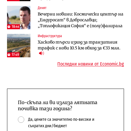
Digi&AI
Отрасли
Денят
Трафикът толкова е намалял, че големи
Жилищата в България поскъпват при
Вечерни новини: Космически център на
медии обмислят да се откажат
намаляващо население и все повече
„Ендуросат“ в Доброславци;
напълно от Google
сгради
„Топлофикация София“ e (полу)фалирала
18:44
Публични финанси
Компании
Инфраструктура
Общините вече зависят от
А1 отново е лидер при технологичните
Хасково търси изход за транзитния
централната власт за 75% от
компании и системните интегратори
трафик с нови 10.5 км обход за €33 млн.
бюджетите си
17:49
Последни новини от Economic.bg
По-скъпа ли ви излиза лятната
почивка тази година?
Да, цените са значително по-високи и
съкратих дни/бюджет