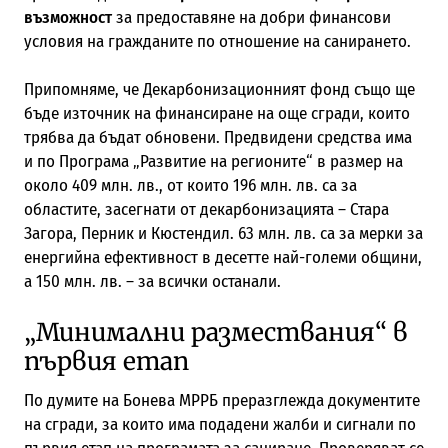
възможност
за предоставяне на добри финансови
условия на гражданите по отношение на санирането.
Припомняме, че Декарбонизационният фонд също ще
бъде източник на финансиране на още сгради, които
трябва да бъдат обновени. Предвидени средства има
и по Програма „Развитие на регионите“ в размер на
около 409 млн. лв., от които 196 млн. лв. са за
областите, засегнати от декарбонизацията – Стара
Загора, Перник и Кюстендил. 63 млн. лв. са за мерки за
енергийна ефективност в десетте най-големи общини,
а 150 млн. лв. – за всички останали.
„Минимални размествания“ в
първия етап
По думите на Бонева МРРБ преразглежда документите
на сгради, за които има подадени жалби и сигнали по