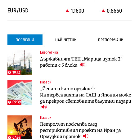
EUR/USD
1.1600
0.8660
ПОСЛЕДНИ
НАЙ-ЧЕТЕНИ
ПРЕПОРЪЧАНИ
Енергетика
Градоустройство
Компании
Държавният ТЕЦ „Марица изток 2“
Столична община избра изпълнител за
Vivacom предлага над 150 устройства с
работи с 5 блока
преместването на трамвайното
90% отстъпка през август
трасе по бул. „Скобелев“
10:12
Пазари
Компании
To:know
„Йената като оръжие“:
Vivacom предлага над 150 устройства с
Последни дни с обозначаване на цените
Интервенцията на САЩ и Япония може
90% отстъпка през август
в лева: Какво предстои?
да прекрои световните валутни пазари
09:39
Енергетика
Градоустройство
Пазари
АЕЦ „Козлодуй“ ще работи само още
Столична община избра изпълнител за
Петролът поскъпва след
няколко седмици, ако сушата продължи
преместването на трамвайното
рестриктивния проект на Иран за
трасе по бул. „Скобелев“
Ормузкия проток
07:24