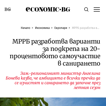
Economic.bg
Търсене
Смяна на език
Начало
Икономика
Европари
МРРБ разработва варианти за подкрепа на 20-процентовото самоучастие в санирането
МРРБ разработва варианти
за подкрепа на 20-
процентовото самоучастие
в санирането
Зам.-регионалният министър Ангелина
Бонева казва, че амбицията е всички пречки да
се изчистят и санирането да започне през
летния сезон