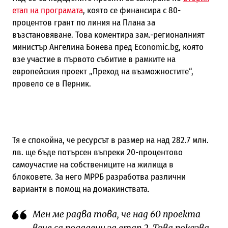
етап на програмата
, която се финансира с 80-
процентов грант по линия на Плана за
възстановяване. Това коментира зам.-регионалният
министър Ангелина Бонева пред Economic.bg, която
взе участие в първото събитие в рамките на
европейския проект „Преход на възможностите“,
провело се в Перник.
Тя е спокойна, че ресурсът в размер на над 282.7 млн.
лв. ще бъде потърсен въпреки 20-процентово
самоучастие на собствениците на жилища в
блоковете. За него МРРБ разработва различни
варианти в помощ на домакинствата.
Мен ме радва това, че над 60 проекта
вече са подадени за етап 2. Това показва,