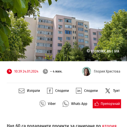
©
ECONOMIC.BG /
БТА
10:39 24.01.2024
~ 4 мин.
Глория Христова
Изпрати
Сподели
Сподели
Туит
Препоръчай
Viber
Whats App
Над 60 са подадените проекти за саниране по
втория