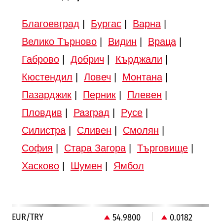
Благоевград
|
Бургас
|
Варна
|
Велико Търново
|
Видин
|
Враца
|
Габрово
|
Добрич
|
Кърджали
|
Кюстендил
|
Ловеч
|
Монтана
|
Пазарджик
|
Перник
|
Плевен
|
Пловдив
|
Разград
|
Русе
|
Силистра
|
Сливен
|
Смолян
|
София
|
Стара Загора
|
Търговище
|
Хасково
|
Шумен
|
Ямбол
EUR/TRY
54.9800
0.0182