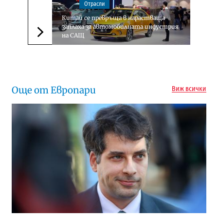
Отрасли
Китай се превръща в нарастваща
заплаха за автомобилната индустрия
на САЩ
Следваща новина
Още от Европари
Виж всички