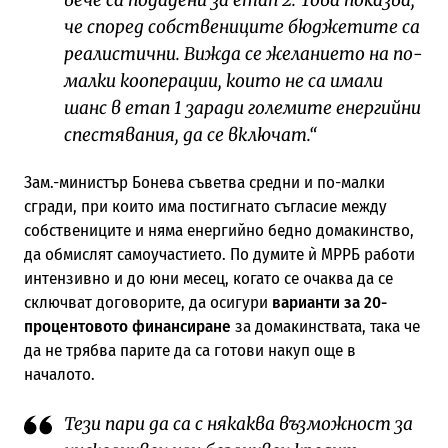
че според собствениците бюджетите са
реалистични. Вижда се желанието на по-
малки кооперации, които не са имали
шанс в етап 1 заради големите енергийни
спестявания, да се включат.“
Зам.-министър Бонева съветва средни и по-малки
сгради, при които има постигнато съгласие между
собствениците и няма енергийно бедно домакинство,
да обмислят самоучастието. По думите ѝ МРРБ работи
интензивно и до юни месец, когато се очаква да се
сключват договорите, да осигури
варианти за 20-
процентовото финансиране
за домакинствата, така че
да не трябва парите да са готови накуп още в
началото.
Тези пари да са с някаква възможност за