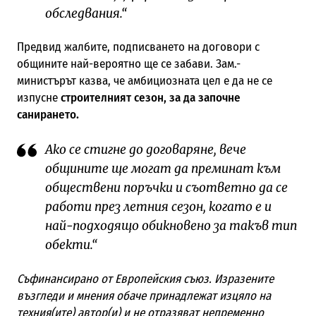
обследвания.“
Предвид жалбите, подписването на договори с
общините най-вероятно ще се забави. Зам.-
министърът казва, че амбициозната цел е да не се
изпусне
строителният сезон, за да започне
санирането.
Ако се стигне до договаряне, вече
общините ще могат да преминат към
обществени поръчки и съответно да се
работи през летния сезон, когато е и
най-подходящо обикновено за такъв тип
обекти.“
Съфинансирано от Европейския съюз. Изразените
възгледи и мнения обаче принадлежат изцяло на
техния(ите) автор(и) и не отразяват непременно