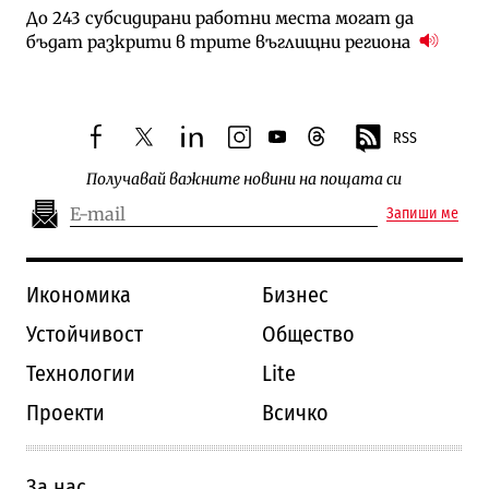
До 243 субсидирани работни места могат да
бъдат разкрити в трите въглищни региона
RSS
facebook
twitter
linkedin
instagram
youtube
threads
Получавай важните новини на пощата си
Запиши ме
Икономика
Бизнес
Устойчивост
Общество
Технологии
Lite
Проекти
Всичко
За нас