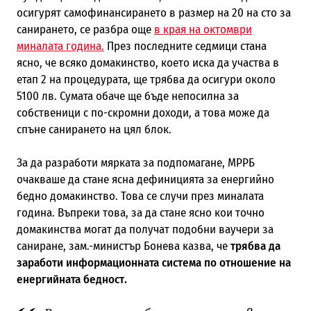
осигурят самофинансирането в размер на 20 на сто за
санирането, се разбра още
в края на октомври
миналата година.
През последните седмици стана
ясно, че всяко домакинство, което иска да участва в
етап 2 на процедурата, ще трябва да осигури около
5100 лв. Сумата обаче ще бъде непосилна за
собственици с по-скромни доходи, а това може да
спъне санирането на цял блок.
За да разработи мярката за подпомагане, МРРБ
очакваше да стане ясна дефиницията за енергийно
бедно домакинство. Това се случи през миналата
година. Въпреки това, за да стане ясно кои точно
домакинства могат да получат подобни ваучери за
саниране, зам.-министър Бонева казва, че
трябва да
заработи информационната система по отношение на
енергийната бедност.