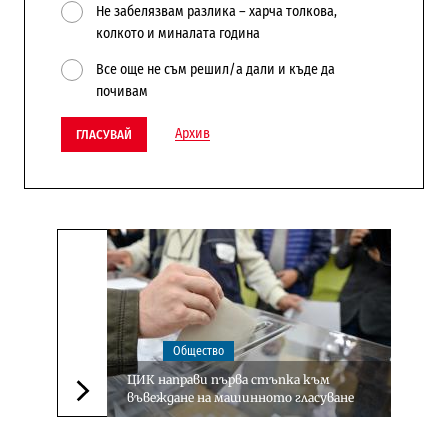
Не забелязвам разлика – харча толкова,
колкото и миналата година
Все още не съм решил/а дали и къде да
почивам
Архив
ГЛАСУВАЙ
Общество
ЦИК направи първа стъпка към
въвеждане на машинното гласуване
Следваща новина