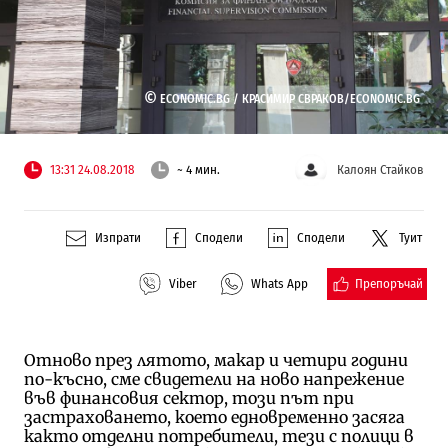
©
ECONOMIC.BG /
КРАСИМИР СВРАКОВ/ECONOMIC.BG
13:31 24.08.2018
~ 4 мин.
Калоян Стайков
Изпрати
Сподели
Сподели
Туит
Препоръчай
Viber
Whats App
Отново през лятото, макар и четири години
по-късно, сме свидетели на ново напрежение
във финансовия сектор, този път при
застраховането, което едновременно засяга
както отделни потребители, тези с полици в