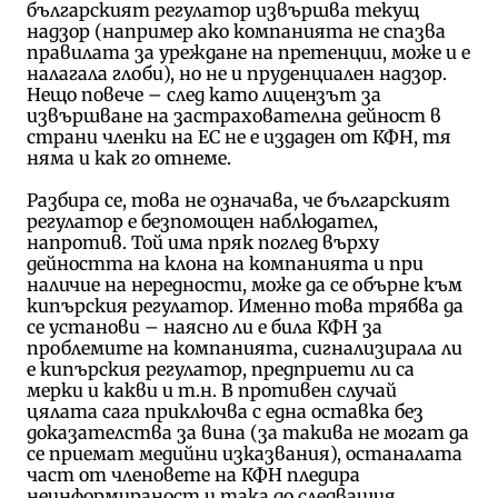
българският регулатор извършва текущ
надзор (например ако компанията не спазва
правилата за уреждане на претенции, може и е
налагала глоби), но не и пруденциален надзор.
Нещо повече – след като лицензът за
извършване на застрахователна дейност в
страни членки на ЕС не е издаден от КФН, тя
няма и как го отнеме.
Разбира се, това не означава, че българският
регулатор е безпомощен наблюдател,
напротив. Той има пряк поглед върху
дейността на клона на компанията и при
наличие на нередности, може да се обърне към
кипърския регулатор. Именно това трябва да
се установи – наясно ли е била КФН за
проблемите на компанията, сигнализирала ли
е кипърския регулатор, предприети ли са
мерки и какви и т.н. В противен случай
цялата сага приключва с една оставка без
доказателства за вина (за такива не могат да
се приемат медийни изказвания), останалата
част от членовете на КФН пледира
неинформираност и така до следващия