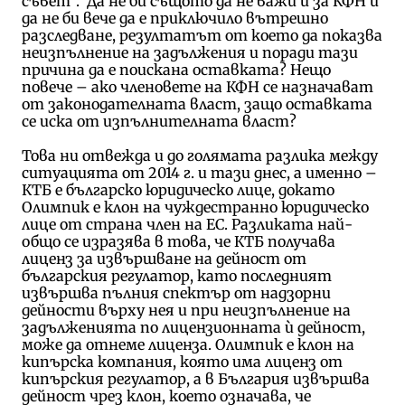
съвет”. Да не би същото да не важи и за КФН и
да не би вече да е приключило вътрешно
разследване, резултатът от което да показва
неизпълнение на задължения и поради тази
причина да е поискана оставката? Нещо
повече – ако членовете на КФН се назначават
от законодателната власт, защо оставката
се иска от изпълнителната власт?
Това ни отвежда и до голямата разлика между
ситуацията от 2014 г. и тази днес, а именно –
КТБ е българско юридическо лице, докато
Олимпик е клон на чуждестранно юридическо
лице от страна член на ЕС. Разликата най-
общо се изразява в това, че КТБ получава
лиценз за извършване на дейност от
българския регулатор, като последният
извършва пълния спектър от надзорни
дейности върху нея и при неизпълнение на
задълженията по лицензионната ѝ дейност,
може да отнеме лиценза. Олимпик е клон на
кипърска компания, която има лиценз от
кипърския регулатор, а в България извършва
дейност чрез клон, което означава, че