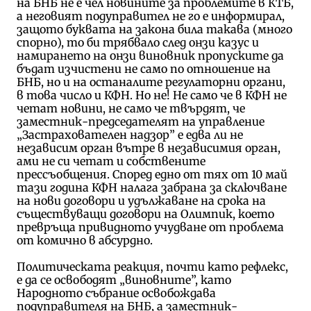
на БНБ не е чел новините за проблемите в КТБ,
а неговият подуправител не го е информирал,
защото буквата на закона била такава (много
спорно), то би трябвало след онзи казус и
намирането на онзи виновник пропуските да
бъдат изчистени не само по отношение на
БНБ, но и на останалите регулаторни органи,
в това число и КФН. Но не! Не само че в КФН не
четат новини, не само че твърдят, че
заместник-председателят на управление
„Застрахователен надзор” е едва ли не
независим орган вътре в независимия орган,
ами не си четат и собствените
прессъобщения. Според едно от тях от 10 май
тази година КФН налага забрана за сключване
на нови договори и удължаване на срока на
съществуващи договори на Олимпик, което
превръща привидното учудване от проблема
от комично в абсурдно.
Политическата реакция, почти като рефлекс,
е да се освободят „виновните”, като
Народното събрание освобождава
подуправителя на БНБ, а заместник-