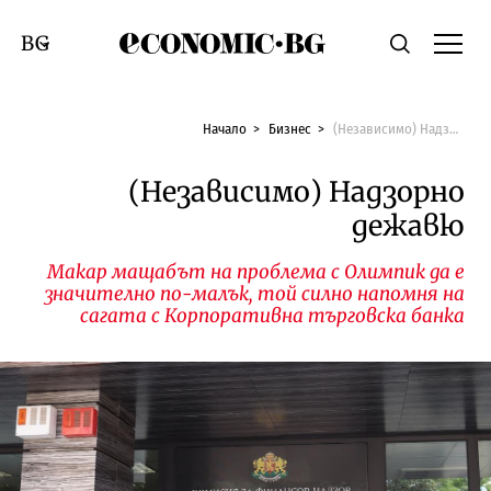
Economic.bg
Търсене
Смяна на език
Начало
Бизнес
(Независимо) Надзорно дежавю
(Независимо) Надзорно
дежавю
Макар мащабът на проблема с Олимпик да е
значително по-малък, той силно напомня на
сагата с Корпоративна търговска банка