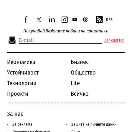
RSS
facebook
twitter
linkedin
instagram
youtube
threads
Получавай важните новини на пощата си
Запиши ме
Икономика
Бизнес
Устойчивост
Общество
Технологии
Lite
Проекти
Всичко
За нас
За реклама
Защита на личните данни