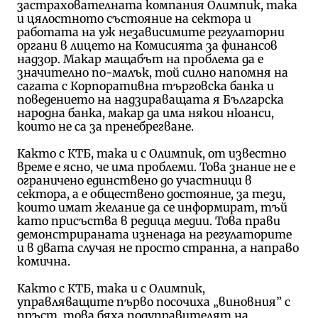
застрахователната компания Олимпик, така
и цялостното състояние на сектора и
работата на уж независимите регулаторни
органи в лицето на Комисията за финансов
надзор. Макар мащабът на проблема да е
значително по-малък, той силно напомня на
сагата с Корпоративна търговска банка и
поведението на надзираващата я Българска
народна банка, макар да има някои нюанси,
които не са за пренебрегване.
Както с КТБ, така и с Олимпик, от известно
време е ясно, че има проблеми. Това знание не е
ограничено единствено до участници в
сектора, а е обществено достояние, за тези,
които имат желание да се информират, тъй
като присъства в редица медии. Това прави
демонстрираната изненада на регулаторите
и в двата случая не просто странна, а направо
комична.
Както с КТБ, така и с Олимпик,
управляващите първо посочиха „виновния” с
пръст, това бяха подуправителят на