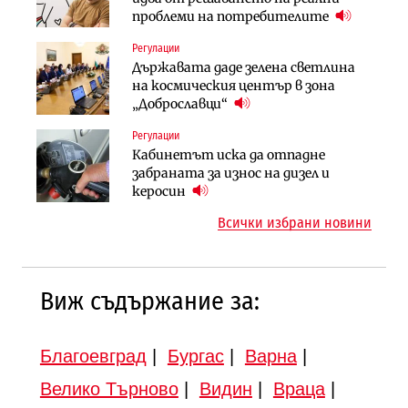
придобиване на Euroapi Italy
проблеми на потребителите
вдигнати
Регулации
Инфраструктура
Инфраструктура
Държавата даде зелена светлина
Вторият мост над Варненското
АПИ възложи промяната на
на космическия център в зона
езеро става част от бъдещата
парцеларния план за
„Доброславци“
магистрала „Черно море“
магистралата Русе – Велико
Регулации
Публични финанси
Търново
Кабинетът иска да отпадне
Регионалният министър поема „на
Компании
забраната за износ на дизел и
ръчно управление“ общинската
„Ендуросат“ ще строи огромен
керосин
инвестиционна програма
космически и отбранителен
Всички избрани новини
център в Доброславци
Виж съдържание за:
Благоевград
|
Бургас
|
Варна
|
Велико Търново
|
Видин
|
Враца
|