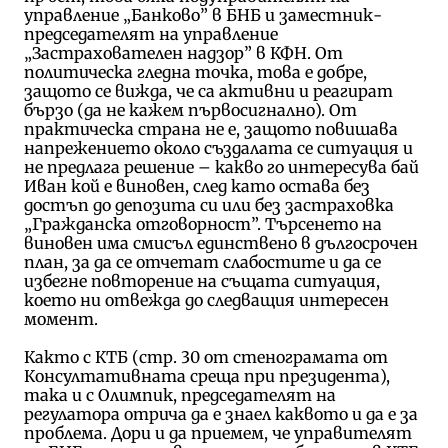
управление „Банково” в БНБ и заместник-
председателят на управление
„Застрахователен надзор” в КФН. От
политическа гледна точка, това е добре,
защото се вижда, че са активни и реагират
бързо (да не кажем първосигнално). От
практическа страна не е, защото повишава
напрежението около създалата се ситуация и
не предлага решение – какво го интересува бай
Иван кой е виновен, след като остава без
достъп до депозита си или без застраховка
„Гражданска отговорност”. Търсенето на
виновен има смисъл единствено в дългосрочен
план, за да се отчетат слабостите и да се
избегне повторение на същата ситуация,
което ни отвежда до следващия интересен
момент.
Както с КТБ (стр. 30 от стенограмата от
Консултативната среща при президента),
така и с Олимпик, председателят на
регулатора отрича да е знаел каквото и да е за
проблема. Дори и да приемем, че управителят