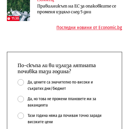
Правилникът на ЕС за опаковките се
Общините вече зависят от
Жилищата в България поскъпват при
променя изцяло след 5 дни
централната власт за 75% от
намаляващо население и все повече
бюджетите си
сгради
11:30
Последни новини от Economic.bg
По-скъпа ли ви излиза лятната
почивка тази година?
Да, цените са значително по-високи и
съкратих дни/бюджет
Да, но това не промени плановете ми за
ваканцията
Тази година няма да почивам точно заради
високите цени