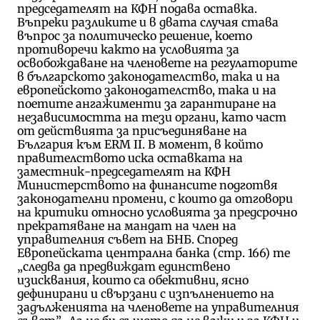
председателят на КФН подава оставка.
Въпреки разликите и в двата случая става
въпрос за политическо решение, което
противоречи както на условията за
освобождаване на членовете на регулаторите
в българското законодателство, така и на
европейското законодателство, така и на
поетите ангажименти за гарантиране на
независимостта на тези органи, като част
от действията за присъединяване на
България към ERM II. В момент, в който
правителството иска оставката на
заместник-председателят на КФН
Министерството на финансите подготвя
законодателни промени, с които да отговори
на критики относно условията за предсрочно
прекратяване на мандат на член на
управителния съвет на БНБ. Според
Европейската централна банка (стр. 166) те
„следва да предвиждат единствено
изисквания, които са обективни, ясно
дефинирани и свързани с изпълнението на
задълженията на членовете на управителния