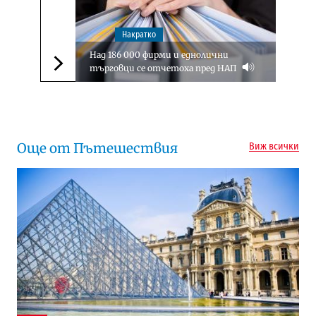
Накратко
Над 186 000 фирми и еднолични
търговци се отчетоха пред НАП
Следваща новина
Още от Пътешествия
Виж всички