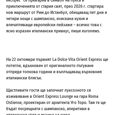
експрес“ се превърна в символ на лукса и
приключенията от стария свят, през 2026 г. стартира
нов маршрут от Рим до Истанбул, обещаващ пет дни и
четири нощи с шампанско, изискана кухня и
впечатляващи европейски пейзажи – всичко това с
ясно изразен италиански привкус, пише euronews.
На 22 октомври първият La Dolce Vita Orient Express ще
потегли, вдъхновен от оригиналното пътуване
отпреди толкова години и въплъщаващ върховния
италиански блясък.
Щастливите гости ще започнат луксозното си
изживяване в Orient Express Lounge на гара Roma
Ostiense, проектиран от архитекта Уго Торо. Там те ще
бъдат посрещнати с шампанско, аперитиви в
италиански стил и музика на живо.