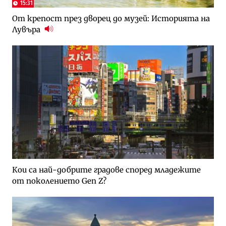
15:31
От крепост през дворец до музей: Историята на
Лувъра
Кои са най-добрите градове според младежите
от поколението Gen Z?