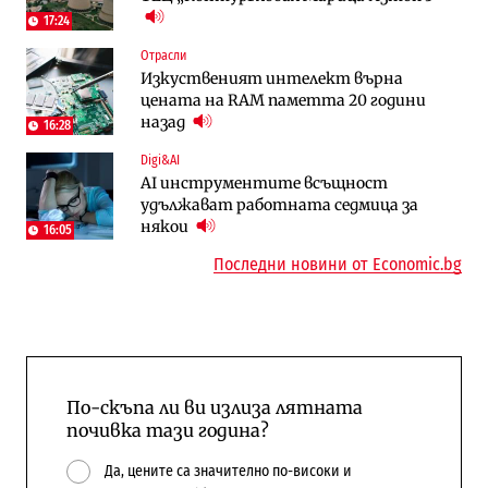
17:24
Digi&AI
Регулации
Отрасли
Трафикът толкова е намалял, че големи
Кабинетът иска да отпадне забраната
Изкуственият интелект върна
медии обмислят да се откажат
за износ на дизел и керосин
цената на RAM паметта 20 години
напълно от Google
назад
16:28
Пазар на труда
Компании
Digi&AI
Пазарът на труда продължава да се
Интервю | Истинската иновация идва
AI инструментите всъщност
охлажда, а три сектора го дърпат
от решаването на реални проблеми на
удължават работната седмица за
надолу
потребителите
някои
16:05
Последни новини от Economic.bg
По-скъпа ли ви излиза лятната
почивка тази година?
Да, цените са значително по-високи и