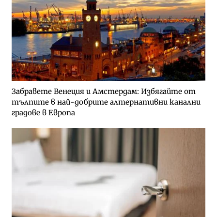
Забравете Венеция и Амстердам: Избягайте от
тълпите в най-добрите алтернативни канални
градове в Европа