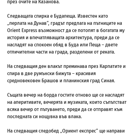
през очите на Казанова.
Следващата спирка е Будапеща. Известен като
„перлата на Дунав“, градът предлага на пътниците на
Orient Express възможност да се потопят в богатата му
история и впечатляващата архитектура, преди да се
насладят на спокоен обяд в Буда или Пеща – двете
отличителни части на града, разделени от реката.
На следващия ден влакът преминава през Карпатите и
спира в две румънски бижута – красивия
средновековен Брашов и планинския град Синая.
Същата вечер на борда гостите отново ще се насладят
на аперитивите, вечерята и музиката, които съпътстват
всяка вечер от пътуването, преди да се отправят към
последната си нощувка във влака.
На следващия следобед „Ориент експрес“ ще направи