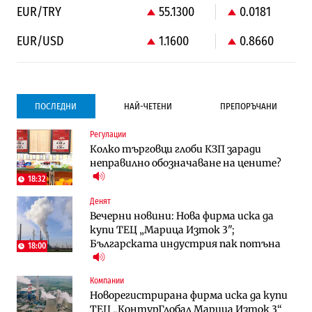
EUR/TRY
55.1300
0.0181
EUR/USD
1.1600
0.8660
ПОСЛЕДНИ
НАЙ-ЧЕТЕНИ
ПРЕПОРЪЧАНИ
Регулации
Градоустройство
Градоустройство
Колко търговци глоби КЗП заради
Столична община избра изпълнител за
Столична община избра изпълнител за
неправилно обозначаване на цените?
преместването на трамвайното
преместването на трамвайното
трасе по бул. „Скобелев“
трасе по бул. „Скобелев“
18:32
Денят
Компании
Енергетика
Вечерни новини: Нова фирма иска да
„Ендуросат“ ще строи огромен
Държавният ТЕЦ „Марица изток 2“
купи ТЕЦ „Марица Изток 3";
космически и отбранителен център в
работи с 5 блока
Българската индустрия пак потъна
Доброславци
18:00
Енергетика
Компании
Компании
Държавният ТЕЦ „Марица изток 2“
„Ендуросат“ ще строи огромен
Новорегистрирана фирма иска да купи
работи с 5 блока
космически и отбранителен център в
ТЕЦ „КонтурГлобал Марица Изток 3“
Доброславци