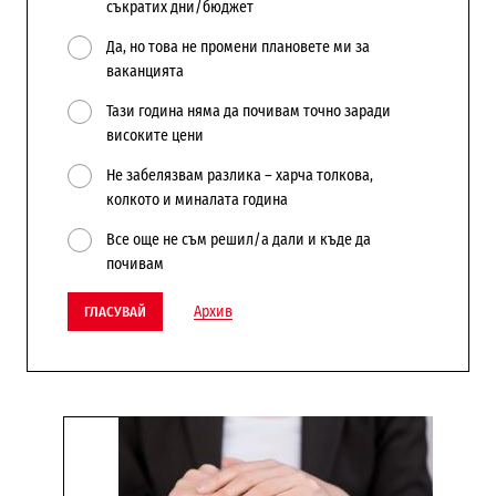
съкратих дни/бюджет
Да, но това не промени плановете ми за
ваканцията
Тази година няма да почивам точно заради
високите цени
Не забелязвам разлика – харча толкова,
колкото и миналата година
Все още не съм решил/а дали и къде да
почивам
Архив
ГЛАСУВАЙ