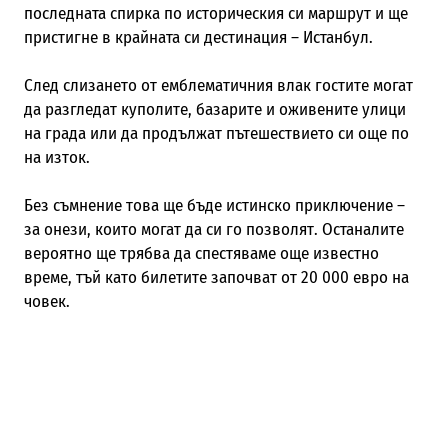
последната спирка по историческия си маршрут и ще
пристигне в крайната си дестинация – Истанбул.
След слизането от емблематичния влак гостите могат
да разгледат куполите, базарите и оживените улици
на града или да продължат пътешествието си още по
на изток.
Без съмнение това ще бъде истинско приключение –
за онези, които могат да си го позволят. Останалите
вероятно ще трябва да спестяваме още известно
време, тъй като билетите започват от 20 000 евро на
човек.