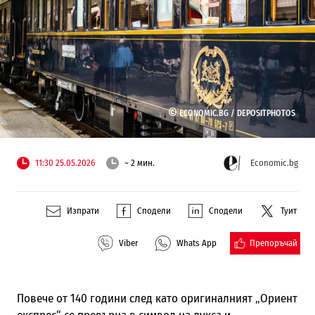
©
ECONOMIC.BG /
DEPOSITPHOTOS
11:30 25.05.2026
~ 2 мин.
Economic.bg
Изпрати
Сподели
Сподели
Туит
Препоръчай
Viber
Whats App
Повече от 140 години след като оригиналният „Ориент