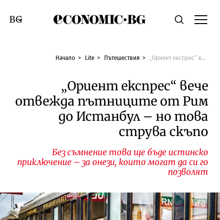
Economic.bg
Търсене
Смяна на език
Начало
Lite
Пътешествия
„Ориент експрес“ вече отвежда пътниците от Рим до Истанбул – но това струва скъпо
„Ориент експрес“ вече
отвежда пътниците от Рим
до Истанбул – но това
струва скъпо
Без съмнение това ще бъде истинско
приключение – за онези, които могат да си го
позволят