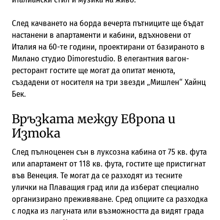
След качването на борда вечерта пътниците ще бъдат
настанени в апартаменти и кабини, вдъхновени от
Италия на 60-те години, проектирани от базираното в
Милано студио Dimorestudio. В елегантния вагон-
ресторант гостите ще могат да опитат менюта,
създадени от носителя на три звезди „Мишлен“ Хайнц
Бек.
Връзката между Европа и
Изтока
След пълноценен сън в луксозна кабина от 75 кв. фута
или апартамент от 118 кв. фута, гостите ще пристигнат
във Венеция. Те могат да се разходят из тесните
улички на Плаващия град или да изберат специално
организирано преживяване. Сред опциите са разходка
с лодка из лагуната или възможността да видят града