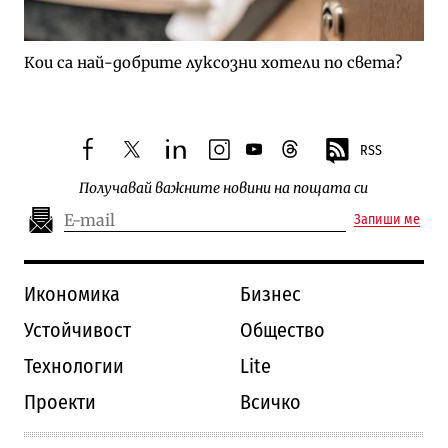
Кои са най-добрите луксозни хотели по света?
RSS
facebook
twitter
linkedin
instagram
youtube
threads
Получавай важните новини на пощата си
Запиши ме
Икономика
Бизнес
Устойчивост
Общество
Технологии
Lite
Проекти
Всичко