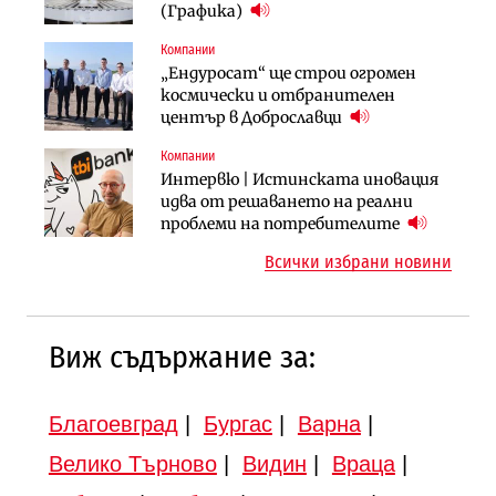
няколко седмици, ако сушата
България продължава да се охлажда
(Графика)
продължи
(Графика)
Компании
Компании
Публични финанси
„Ендуросат“ ще строи огромен
„Хювефарма“ подписа договор за
След 20 години застой: Данъчните
космически и отбранителен
придобиване на Euroapi Italy
оценки на имотите може да бъдат
център в Доброславци
вдигнати
Компании
Инфраструктура
Инфраструктура
Интервю | Истинската иновация
АПИ възложи промяната на
Вторият мост над Варненското
идва от решаването на реални
парцеларния план за
езеро става част от бъдещата
проблеми на потребителите
магистралата Русе – Велико
магистрала „Черно море“
Всички избрани новини
Търново
Виж съдържание за:
Благоевград
|
Бургас
|
Варна
|
Велико Търново
|
Видин
|
Враца
|