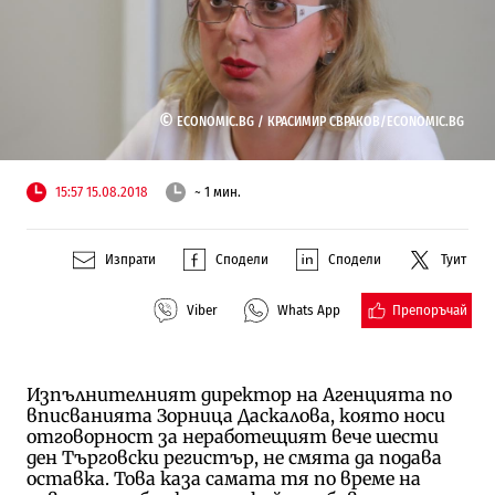
©
ECONOMIC.BG /
КРАСИМИР СВРАКОВ/ECONOMIC.BG
15:57 15.08.2018
~ 1 мин.
Изпрати
Сподели
Сподели
Туит
Препоръчай
Viber
Whats App
Изпълнителният директор на Агенцията по
вписванията Зорница Даскалова, която носи
отговорност за неработещият вече шести
ден Търговски регистър, не смята да подава
оставка. Това каза самата тя по време на