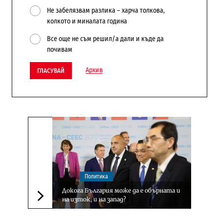
Не забелязвам разлика – харча толкова,
колкото и миналата година
Все още не съм решил/а дали и къде да
почивам
Архив
ГЛАСУВАЙ
Политика
Докога България може да е обърната и
на изток, и на запад?
Следваща новина