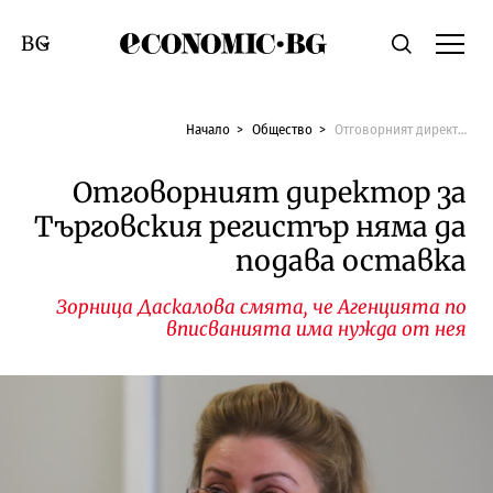
Economic.bg
Търсене
Смяна на език
Начало
Общество
Отговорният директор за Търговския регистър няма да подава оставка
Отговорният директор за
Търговския регистър няма да
подава оставка
Зорница Даскалова смята, че Агенцията по
вписванията има нужда от нея