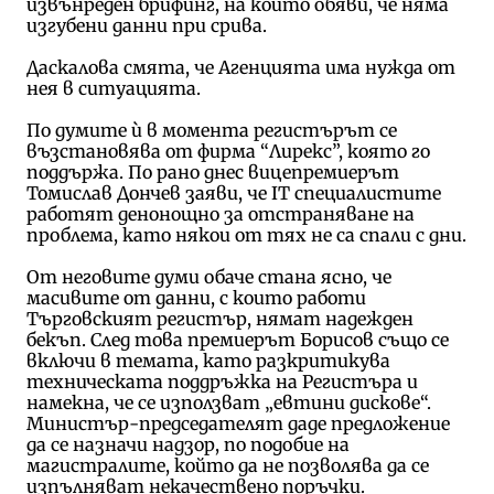
извънреден брифинг, на който обяви, че няма
изгубени данни при срива.
Даскалова смята, че Агенцията има нужда от
нея в ситуацията.
По думите ѝ в момента регистърът се
възстановява от фирма “Лирекс”, която го
поддържа. По рано днес вицепремиерът
Томислав Дончев заяви, че IT специалистите
работят денонощно за отстраняване на
проблема, като някои от тях не са спали с дни.
От неговите думи обаче стана ясно, че
масивите от данни, с които работи
Търговският регистър, нямат надежден
бекъп. След това премиерът Борисов също се
включи в темата, като разкритикува
техническата поддръжка на Регистъра и
намекна, че се използват „евтини дискове“.
Министър-председателят даде предложение
да се назначи надзор, по подобие на
магистралите, който да не позволява да се
изпълняват некачествено поръчки.