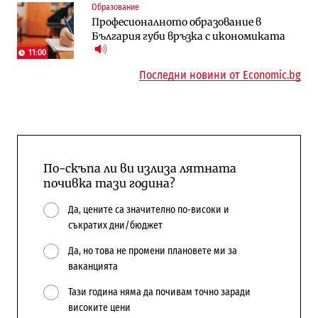
Образование
АЕЦ „Козлодуй“ ще работи само още
Лекарствата за редки болести
Професионалното образование в
няколко седмици, ако сушата продължи
попадат в капан на обществените
България губи връзка с икономиката
поръчки?
11:00
Последни новини от Economic.bg
По-скъпа ли ви излиза лятната
почивка тази година?
Да, цените са значително по-високи и
съкратих дни/бюджет
Да, но това не промени плановете ми за
ваканцията
Тази година няма да почивам точно заради
високите цени