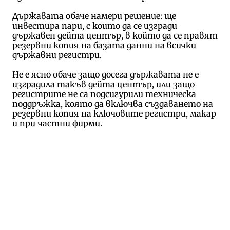
Държавата обаче намери решение: ще
инвестира пари, с които да се изгради
държавен дейта център, в който да се правят
резервни копия на базата данни на всички
държавни регистри.
Не е ясно обаче защо досега държавата не е
изградила такъв дейта център, или защо
регистрите не са подсигурили техническа
поддръжка, която да включва създаването на
резервни копия на ключовите регистри, макар
и при частни фирми.